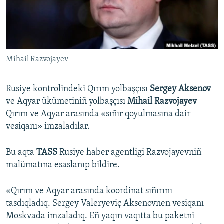
Русский
Українською
Mihail Razvojayev
QOŞULIÑIZ!
Rusiye kontrolindeki Qırım yolbaşçısı
Sergey Aksenov
ve Aqyar ükümetiniñ yolbaşçısı
Mihail Razvojayev
RFE/RS bütün saytları
Qırım ve Aqyar arasında «sıñır qoyulmasına dair
vesiqanı» imzaladılar.
Bu aqta
TASS
Rusiye haber agentligi Razvojayevniñ
malümatına esaslanıp bildire.
«Qırım ve Aqyar arasında koordinat sıñırını
tasdıqladıq. Sergey Valeryeviç Aksenovnen vesiqanı
Moskvada imzaladıq. Eñ yaqın vaqıtta bu paketni