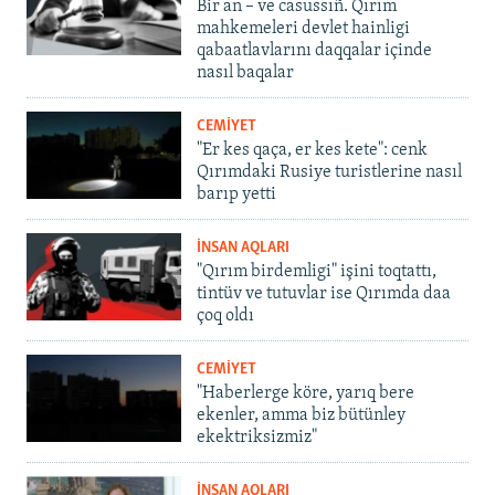
Bir an – ve casussıñ. Qırım
mahkemeleri devlet hainligi
qabaatlavlarını daqqalar içinde
nasıl baqalar
CEMİYET
"Er kes qaça, er kes kete": cenk
Qırımdaki Rusiye turistlerine nasıl
barıp yetti
İNSAN AQLARI
"Qırım birdemligi" işini toqtattı,
tintüv ve tutuvlar ise Qırımda daa
çoq oldı
CEMİYET
"Haberlerge köre, yarıq bere
ekenler, amma biz bütünley
ekektriksizmiz"
İNSAN AQLARI