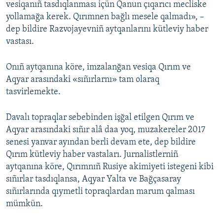
vesiqanıñ tasdıqlanması içün Qanun çıqarıcı mecliske
yollamağa kerek. Qırımnen bağlı mesele qalmadı», –
dep bildire Razvojayevniñ aytqanlarını kütleviy haber
vastası.
Onıñ aytqanına köre, imzalanğan vesiqa Qırım ve
Aqyar arasındaki «sıñırlarnı» tam olaraq
tasvirlemekte.
Davalı topraqlar sebebinden işğal etilgen Qırım ve
Aqyar arasındaki sıñır alâ daa yoq, muzakereler 2017
senesi yanvar ayından berli devam ete, dep bildire
Qırım kütleviy haber vastaları. Jurnalistlerniñ
aytqanına köre, Qırımnıñ Rusiye akimiyeti istegeni kibi
sıñırlar tasdıqlansa, Aqyar Yalta ve Bağçasaray
sıñırlarında qıymetli topraqlardan marum qalması
mümkün.