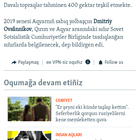
Davalı topraqlar tahminen 400 gektar teşkil etmekte.
2019 senesi Aqyarnıñ sabıq yolbaşçısı
Dmitriy
Ovsânnikov
, Qırım ve Aqyar arasındaki sıñır Sovet
Sotsialistik Cumhuriyetler Birliginde tasdıqlanğan
sıñırlarda belgilenecek, dep bildirgen edi.
Paylaşmaq
VPN-siz oquñız
Follow us
Oqumağa devam etiñiz
CEMİYET
"Er şeyni eki künde taşlap kettim".
Seferberlik qorqusı rusiyelilerni
kene memleketten quva
İNSAN AQLARI