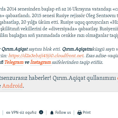
da 2014 senesinden başlap eñ az 16 Ukrayına vatandaşı «c
a» qabaatlandı. 2015 senesi Rusiye rejissör Oleg Sentsovnı 
qabaatlap, 20 yılğa üküm etti. Rusiye uquq qoruyıcıları «Hi
teşkilâtınıñ vekillerini de «diversiyada» qabaatlay. Rusiyen
tilâsı başlağan soñ yarımadada cenkke razı olmağanlar taqip
r
Qırım.Aqiqat
saytını blok etti.
Qırım.Aqiqatnı
küzgü saytı 
kün:
https://d2a3ebzji45ji0.cloudfront.net
.
Esas adise-vaqia
ıñ
Telegram
ve
İnstagram
saifelerinden taqip etiñiz.
 tsenzurasız haberler! Qırım.Aqiqat qullanımını
e
Android
.
VPN-siz oquñız
Follow us
Print