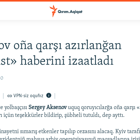
v oña qarşı azırlanğan
st» haberini izaatladı
30
VPN-siz oquñız
e yolbaşçısı
Sergey Aksenov
uquq qoruyıcılarğa oña qarşı 
 içün teşekkürler bildirip, şübheli tutuldı, dep ayttı.
nayetni sımarış etkenler tapılıp cezasını alacaq. Kyiv taraf
rezidentniñ mahsus arbiy operatsiyasınıñ maqsadlarına iriş