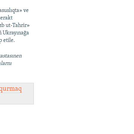
asuslıqta» ve
terakt
zb ut-Tahrir»
iñ Ukrayınağa
 etile.
vastasınen
larnı
qurmaq