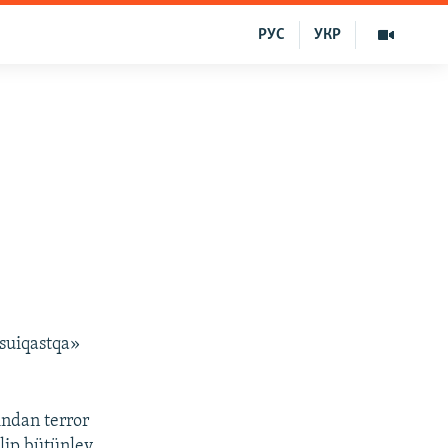
РУС
УКР
«suiqastqa»
ından terror
ilip bütünley