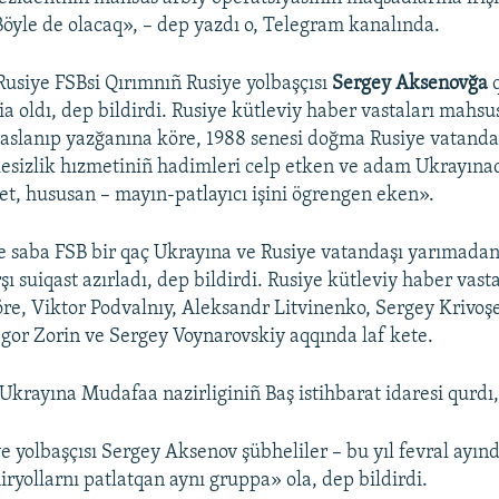
 Böyle de olacaq», – dep yazdı o, Telegram kanalında.
Rusiye FSBsi Qırımnıñ Rusiye yolbaşçısı
Sergey Aksenovğa
q
ia oldı, dep bildirdi. Rusiye kütleviy haber vastaları mahs
slanıp yazğanına köre, 1988 senesi doğma Rusiye vatandaş
esizlik hızmetiniñ hadimleri celp etken ve adam Ukrayınad
yet, hususan – mayın-patlayıcı işini ögrengen eken».
 saba FSB bir qaç Ukrayına ve Rusiye vatandaşı yarımadan
şı suiqast azırladı, dep bildirdi. Rusiye kütleviy haber vast
e, Viktor Podvalnıy, Aleksandr Litvinenko, Sergey Krivoş
or Zorin ve Sergey Voynarovskiy aqqında laf kete.
Ukrayına Mudafaa nazirliginiñ Baş istihbarat idaresi qurdı,
e yolbaşçısı Sergey Aksenov şübheliler – bu yıl fevral ayı
ryollarnı patlatqan aynı gruppa» ola, dep bildirdi.