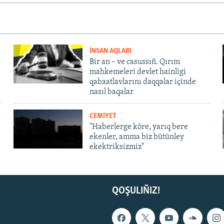
İNSAN AQLARI
Bir an – ve casussıñ. Qırım
mahkemeleri devlet hainligi
qabaatlavlarını daqqalar içinde
nasıl baqalar
CEMİYET
"Haberlerge köre, yarıq bere
ekenler, amma biz bütünley
ekektriksizmiz"
QOŞULIÑIZ!