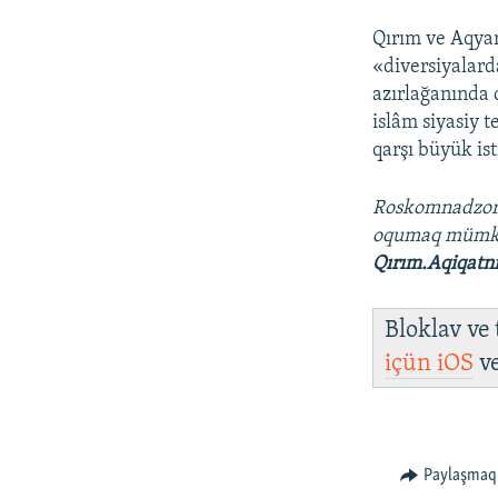
Qırım ve Aqyar
«diversiyalard
azırlağanında 
islâm siyasiy 
qarşı büyük is
Roskomnadzo
oqumaq müm
Qırım.Aqiqatn
Bloklav ve
içün
iOS
v
Paylaşmaq