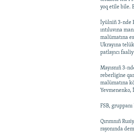
yoq etile bile.
İyülniñ 3-nde 
ıntıluvına man
malümatına esa
Ukrayına telük
patlayıcı faali
Mayısnıñ 3-nde
reberligine qar
malümatına kör
Yevmenenko, İg
FSB, gruppanı 
Qırımnıñ Rusiy
rayonında demi