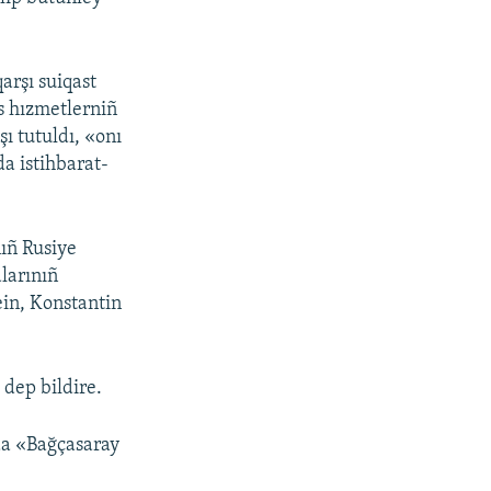
arşı suiqast
us hızmetlerniñ
ı tutuldı, «onı
a istihbarat-
ıñ Rusiye
alarınıñ
ein, Konstantin
 dep bildire.
nda «Bağçasaray