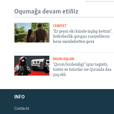
Oqumağa devam etiñiz
CEMİYET
"Er şeyni eki künde taşlap kettim".
Seferberlik qorqusı rusiyelilerni
kene memleketten quva
İNSAN AQLARI
"Qırım birdemligi" işini toqtattı,
tintüv ve tutuvlar ise Qırımda daa
çoq oldı
Русский
Українською
INFO
Contacts
QOŞULIÑIZ!