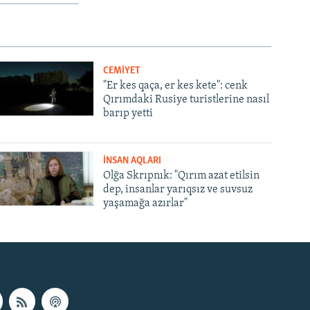
CEMİYET
"Er kes qaça, er kes kete": cenk
Qırımdaki Rusiye turistlerine nasıl
barıp yetti
İNSAN AQLARI
Olğa Skrıpnık: "Qırım azat etilsin
dep, insanlar yarıqsız ve suvsuz
yaşamağa azırlar"