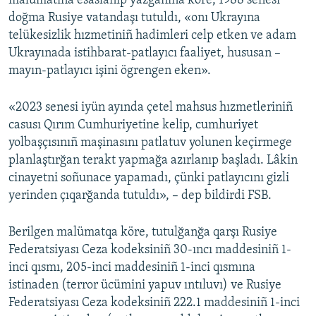
malümatına esaslanıp yazğanına köre, 1988 senesi
doğma Rusiye vatandaşı tutuldı, «onı Ukrayına
Русский
telükesizlik hızmetiniñ hadimleri celp etken ve adam
Українською
Ukrayınada istihbarat-patlayıcı faaliyet, hususan –
mayın-patlayıcı işini ögrengen eken».
QOŞULIÑIZ!
«2023 senesi iyün ayında çetel mahsus hızmetleriniñ
casusı Qırım Cumhuriyetine kelip, cumhuriyet
yolbaşçısınıñ maşinasını patlatuv yolunen keçirmege
RFE/RS bütün saytları
planlaştırğan terakt yapmağa azırlanıp başladı. Lâkin
cinayetni soñunace yapamadı, çünki patlayıcını gizli
yerinden çıqarğanda tutuldı», – dep bildirdi FSB.
Berilgen malümatqa köre, tutulğanğa qarşı Rusiye
Federatsiyası Ceza kodeksiniñ 30-ıncı maddesiniñ 1-
inci qısmı, 205-inci maddesiniñ 1-inci qısmına
istinaden (terror ücümini yapuv ıntıluvı) ve Rusiye
Federatsiyası Ceza kodeksiniñ 222.1 maddesiniñ 1-inci