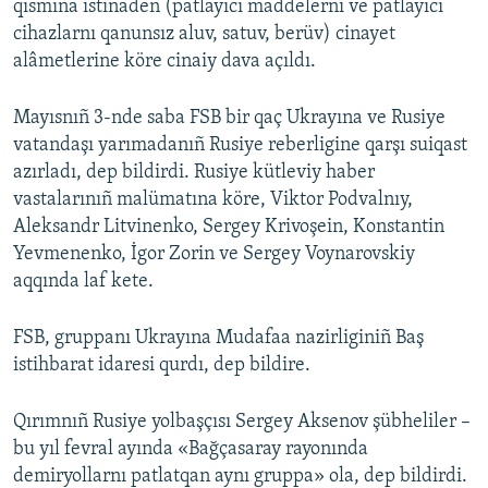
qısmına istinaden (patlayıcı maddelerni ve patlayıcı
cihazlarnı qanunsız aluv, satuv, berüv) cinayet
alâmetlerine köre cinaiy dava açıldı.
Mayısnıñ 3-nde saba FSB bir qaç Ukrayına ve Rusiye
vatandaşı yarımadanıñ Rusiye reberligine qarşı suiqast
azırladı, dep bildirdi. Rusiye kütleviy haber
vastalarınıñ malümatına köre, Viktor Podvalnıy,
Aleksandr Litvinenko, Sergey Krivoşein, Konstantin
Yevmenenko, İgor Zorin ve Sergey Voynarovskiy
aqqında laf kete.
FSB, gruppanı Ukrayına Mudafaa nazirliginiñ Baş
istihbarat idaresi qurdı, dep bildire.
Qırımnıñ Rusiye yolbaşçısı Sergey Aksenov şübheliler –
bu yıl fevral ayında «Bağçasaray rayonında
demiryollarnı patlatqan aynı gruppa» ola, dep bildirdi.