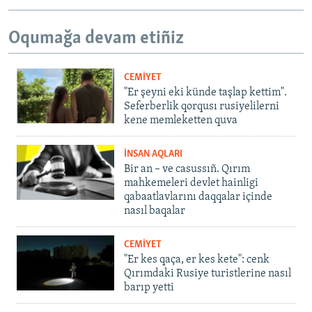
Oqumağa devam etiñiz
CEMİYET
"Er şeyni eki künde taşlap kettim".
Seferberlik qorqusı rusiyelilerni
kene memleketten quva
İNSAN AQLARI
Bir an – ve casussıñ. Qırım
mahkemeleri devlet hainligi
qabaatlavlarını daqqalar içinde
nasıl baqalar
CEMİYET
"Er kes qaça, er kes kete": cenk
Qırımdaki Rusiye turistlerine nasıl
barıp yetti