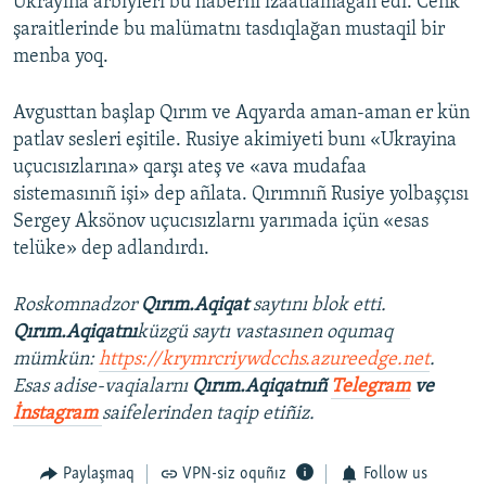
Ukrayına arbiyleri bu haberni izaatlamağan edi. Cenk
şaraitlerinde bu malümatnı tasdıqlağan mustaqil bir
menba yoq.
Avgusttan başlap Qırım ve Aqyarda aman-aman er kün
patlav sesleri eşitile. Rusiye akimiyeti bunı «Ukrayina
uçucısızlarına» qarşı ateş ve «ava mudafaa
sistemasınıñ işi» dep añlata. Qırımnıñ Rusiye yolbaşçısı
Sergey Aksönov uçucısızlarnı yarımada içün «esas
telüke» dep adlandırdı.
Roskomnadzor
Qırım.Aqiqat
saytını blok etti.
Qırım.Aqiqatnı
küzgü saytı vastasınen oqumaq
mümkün:
https://krymrcriywdcchs.azureedge.net
.
Esas adise-vaqialarnı
Qırım.Aqiqatnıñ
Telegram
ve
İnstagram
saifelerinden taqip etiñiz.
Paylaşmaq
VPN-siz oquñız
Follow us