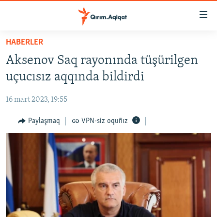
Link
açıqlığı
Esas
HABERLER
mündericege
HABERLER
Aksenov Saq rayonında tüşürilgen
qaytmaq
SİYASET
Baş
uçucısız aqqında bildirdi
İQTİSADİYAT
navigatsiyağa
qaytmaq
16 mart 2023, 19:55
CEMİYET
Qıdıruvğa
MEDENİYET
Paylaşmaq
VPN-siz oquñız
qaytmaq
İNSAN AQLARI
VİDEO
SÜRET
BLOGLAR
FİKİR