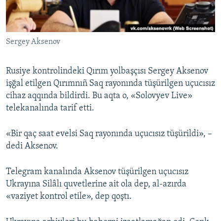
Русский
Українською
Sergey Aksenov
QOŞULIÑIZ!
Rusiye kontrolindeki Qırım yolbaşçısı Sergey Aksenov
işğal etilgen Qırımnıñ Saq rayonında tüşürilgen uçucısız
cihaz aqqında bildirdi. Bu aqta o, «Solovyev Live»
RFE/RS bütün saytları
telekanalında tarif etti.
«Bir qaç saat evelsi Saq rayonında uçucısız tüşürildi», –
dedi Aksenov.
Telegram kanalında Aksenov tüşürilgen uçucısız
Ukrayına Silâlı quvetlerine ait ola dep, al-azırda
«vaziyet kontrol etile», dep qoştı.