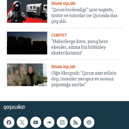
İNSAN AQLARI
"Qırım birdemligi" işini toqtattı,
tintüv ve tutuvlar ise Qırımda daa
çoq oldı
CEMİYET
"Haberlerge köre, yarıq bere
ekenler, amma biz bütünley
ekektriksizmiz"
İNSAN AQLARI
Olğa Skrıpnık: "Qırım azat etilsin
dep, insanlar yarıqsız ve suvsuz
yaşamağa azırlar"
QOŞULIÑIZ!