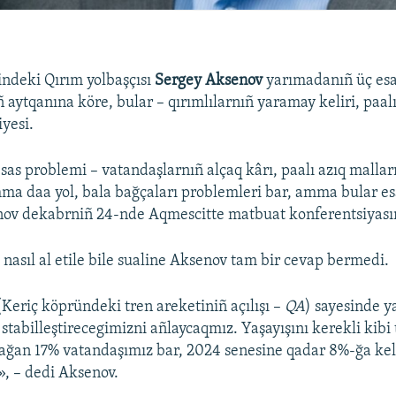
indeki Qırım yolbaşçısı
Sergey Aksenov
yarımadanıñ üç esa
ñ aytqanına köre, bular – qırımlılarnıñ yaramay keliri, paalı
iyesi.
sas problemi – vatandaşlarnıñ alçaq kârı, paalı azıq malları
ma daa yol, bala bağçaları problemleri bar, amma bular es
enov dekabrniñ 24-nde Aqmescitte matbuat konferentsiyası
 nasıl al etile bile sualine Aksenov tam bir cevap bermedi.
(Keriç köpründeki tren areketiniñ açılışı –
QA
) sayesinde y
l stabilleştirecegimizni añlaycaqmız. Yaşayışını kerekli kib
mağan 17% vatandaşımız bar, 2024 senesine qadar 8%-ğa k
», – dedi Aksenov.