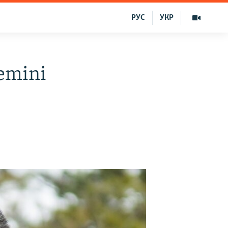
РУС
УКР
lemini