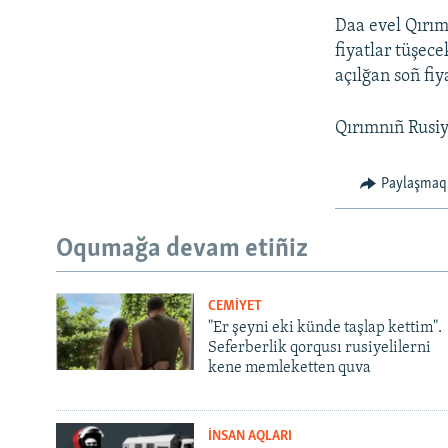
Daa evel Qırım
fiyatlar tüşec
açılğan soñ fiy
Qırımnıñ Rusiy
Paylaşmaq
Oqumağa devam etiñiz
CEMİYET
"Er şeyni eki künde taşlap kettim".
Seferberlik qorqusı rusiyelilerni
kene memleketten quva
İNSAN AQLARI