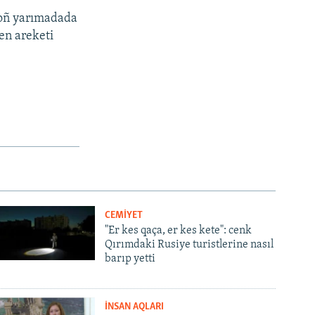
soñ yarımadada
en areketi
CEMİYET
"Er kes qaça, er kes kete": cenk
Qırımdaki Rusiye turistlerine nasıl
barıp yetti
İNSAN AQLARI