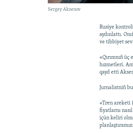
Sergey Aksenov
Rusiye kontrol
aydınlattı. Onı
ve tibbiyet sev
«Qırımnıñ üç e
hızmetleri. Am
qayd etti Aks
Jurnalistniñ bu
«Tren areketi 
fiyatlarnı nası
içün keliri ol
planlaştıramız