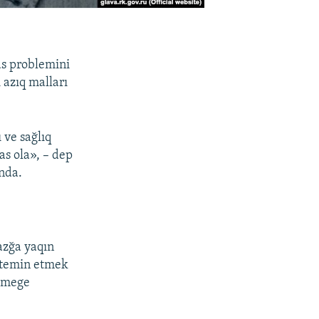
s problemini
 azıq malları
 ve sağlıq
as ola», – dep
nda.
azğa yaqın
i temin etmek
elmege