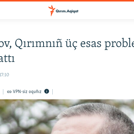
v, Qırımnıñ üç esas prob
attı
17:10
VPN-siz oquñız