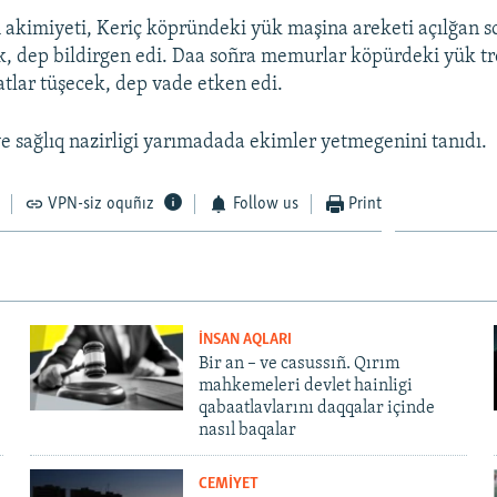
 akimiyeti, Keriç köpründeki yük maşina areketi açılğan 
ek, dep bildirgen edi. Daa soñra memurlar köpürdeki yük tr
atlar tüşecek, dep vade etken edi.
e sağlıq nazirligi yarımadada ekimler yetmegenini tanıdı.
VPN-siz oquñız
Follow us
Print
İNSAN AQLARI
Bir an – ve casussıñ. Qırım
mahkemeleri devlet hainligi
qabaatlavlarını daqqalar içinde
nasıl baqalar
CEMİYET