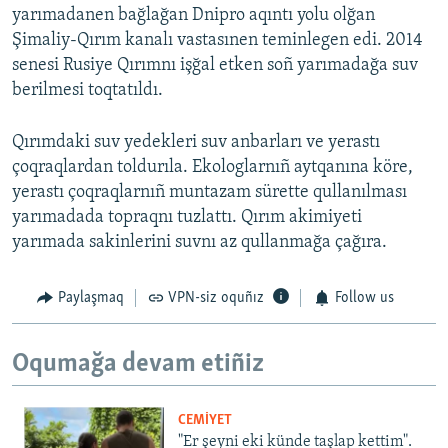
yarımadanen bağlağan Dnipro aqıntı yolu olğan
Şimaliy-Qırım kanalı vastasınen teminlegen edi. 2014
senesi Rusiye Qırımnı işğal etken soñ yarımadağa suv
berilmesi toqtatıldı.
Qırımdaki suv yedekleri suv anbarları ve yerastı
çoqraqlardan toldurıla. Ekologlarnıñ aytqanına köre,
yerastı çoqraqlarnıñ muntazam sürette qullanılması
yarımadada topraqnı tuzlattı. Qırım akimiyeti
yarımada sakinlerini suvnı az qullanmağa çağıra.
Paylaşmaq
VPN-siz oquñız
Follow us
Oqumağa devam etiñiz
CEMİYET
"Er şeyni eki künde taşlap kettim".