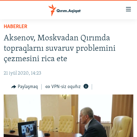
Link
açıqlığı
Esas
HABERLER
mündericege
HABERLER
Aksenov, Moskvadan Qırımda
qaytmaq
SİYASET
Baş
topraqlarnı suvaruv problemini
İQTİSADİYAT
navigatsiyağa
çezmesini rica ete
qaytmaq
CEMİYET
Qıdıruvğa
21 iyül 2020, 14:23
MEDENİYET
qaytmaq
Paylaşmaq
VPN-siz oquñız
İNSAN AQLARI
VİDEO
SÜRET
BLOGLAR
FİKİR