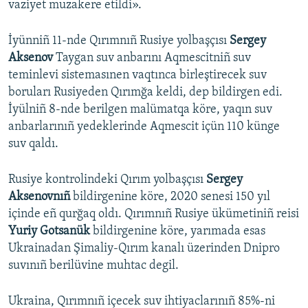
vaziyet muzakere etildi».
İyünniñ 11-nde Qırımnıñ Rusiye yolbaşçısı
Sergey
Aksenov
Taygan suv anbarını Aqmescitniñ suv
teminlevi sistemasınen vaqtınca birleştirecek suv
boruları Rusiyeden Qırımğa keldi, dep bildirgen edi.
İyülniñ 8-nde berilgen malümatqa köre, yaqın suv
anbarlarınıñ yedeklerinde Aqmescit içün 110 künge
suv qaldı.
Rusiye kontrolindeki Qırım yolbaşçısı
Sergey
Aksenovnıñ
bildirgenine köre, 2020 senesi 150 yıl
içinde eñ qurğaq oldı. Qırımnıñ Rusiye ükümetiniñ reisi
Yuriy Gotsanük
bildirgenine köre, yarımada esas
Ukrainadan Şimaliy-Qırım kanalı üzerinden Dnipro
suvınıñ berilüvine muhtac degil.
Ukraina, Qırımnıñ içecek suv ihtiyaclarınıñ 85%-ni