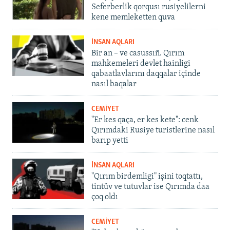
Seferberlik qorqusı rusiyelilerni
kene memleketten quva
İNSAN AQLARI
Bir an – ve casussıñ. Qırım
mahkemeleri devlet hainligi
qabaatlavlarını daqqalar içinde
nasıl baqalar
CEMİYET
"Er kes qaça, er kes kete": cenk
Qırımdaki Rusiye turistlerine nasıl
barıp yetti
İNSAN AQLARI
"Qırım birdemligi" işini toqtattı,
tintüv ve tutuvlar ise Qırımda daa
çoq oldı
CEMİYET