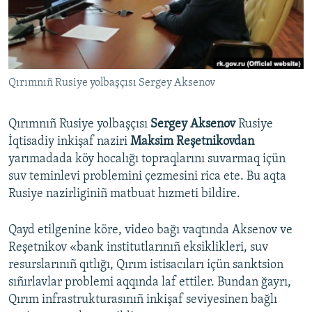
Русский
Українською
Qırımnıñ Rusiye yolbaşçısı Sergey Aksenov
QOŞULIÑIZ!
Qırımnıñ Rusiye yolbaşçısı
Sergey Aksenov
Rusiye
İqtisadiy inkişaf naziri
Maksim Reşetnikovdan
RFE/RS bütün saytları
yarımadada köy hocalığı topraqlarını suvarmaq içün
suv teminlevi problemini çezmesini rica ete. Bu aqta
Rusiye nazirliginiñ matbuat hızmeti bildire.
Qayd etilgenine köre, video bağı vaqtında Aksenov ve
Reşetnikov «bank institutlarınıñ eksiklikleri, suv
resurslarınıñ qıtlığı, Qırım istisacıları içün sanktsion
sıñırlavlar problemi aqqında laf ettiler. Bundan ğayrı,
Qırım infrastrukturasınıñ inkişaf seviyesinen bağlı