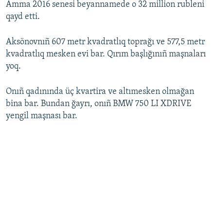
Amma 2016 senesi beyannamede o 32 million rubleni
qayd etti.
Aksönovnıñ 607 metr kvadratlıq toprağı ve 577,5 metr
kvadratlıq mesken evi bar. Qırım başlığınıñ maşnaları
yoq.
Onıñ qadınında üç kvartira ve altımesken olmağan
bina bar. Bundan ğayrı, onıñ BMW 750 LI XDRIVE
yengil maşnası bar.