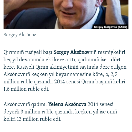
Русский
Українською
Sergey Aksönov
QOŞULIÑIZ!
Qırımnıñ rusiyeli başı
Sergey Aksönov
nıñ resmiykeliri
beş yıl devamında eki kere arttı, qadınınıñ ise - dört
RFE/RS bütün saytları
kere. Rusiyeli Qırım akimiyetiniñ saytında derc etilgen
Aksönovnıñ keçken yıl beyannamesine köre, o, 2,9
million ruble qazandı. 2014 senesi Qırım başınıñ keliri
1,6 million ruble edi.
Aksönovnıñ qadını,
Yelena Aksönova
2014 senesi
deyerli 3 million ruble qazandı, keçken yıl ise onıñ
keliri 13 million ruble edi.