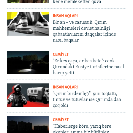
kene memleketten quva
İNSAN AQLARI
Bir an – ve casussıñ. Qırım
mahkemeleri devlet hainligi
qabaatlavlarını daqqalar içinde
nasıl baqalar
CEMİYET
"Er kes qaça, er kes kete": cenk
Qırımdaki Rusiye turistlerine nasıl
barıp yetti
İNSAN AQLARI
"Qırım birdemligi" işini toqtattı,
tintüv ve tutuvlar ise Qırımda daa
çoq oldı
CEMİYET
"Haberlerge köre, yarıq bere
ekenler, amma biz bütünley