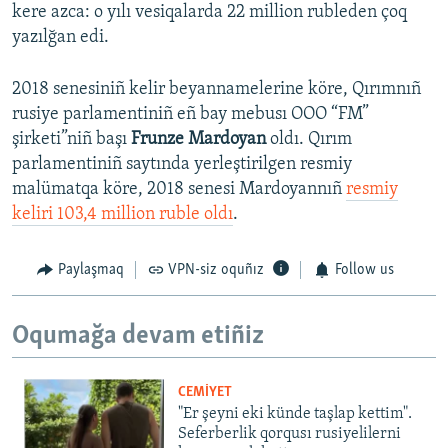
kere azca: o yılı vesiqalarda 22 million rubleden çoq
yazılğan edi.
2018 senesiniñ kelir beyannamelerine köre, Qırımnıñ
rusiye parlamentiniñ eñ bay mebusı OOO “FM”
şirketi”niñ başı
Frunze Mardoyan
oldı. Qırım
parlamentiniñ saytında yerleştirilgen resmiy
malümatqa köre, 2018 senesi Mardoyannıñ
resmiy
keliri 103,4 million ruble oldı
.​
Paylaşmaq
VPN-siz oquñız
Follow us
Oqumağa devam etiñiz
CEMİYET
"Er şeyni eki künde taşlap kettim".
Seferberlik qorqusı rusiyelilerni