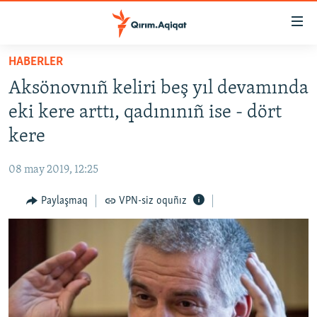
Link
açıqlığı
Esas
HABERLER
mündericege
HABERLER
Aksönovnıñ keliri beş yıl devamında
qaytmaq
SİYASET
Baş
eki kere arttı, qadınınıñ ise - dört
İQTİSADİYAT
navigatsiyağa
kere
qaytmaq
CEMİYET
Qıdıruvğa
08 may 2019, 12:25
MEDENİYET
qaytmaq
Paylaşmaq
VPN-siz oquñız
İNSAN AQLARI
VİDEO
SÜRET
BLOGLAR
FİKİR