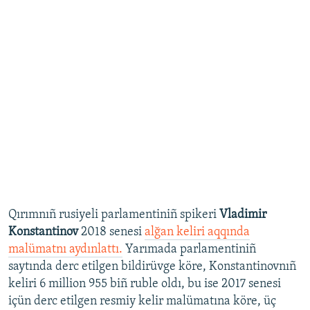
Qırımnıñ rusiyeli parlamentiniñ spikeri
Vladimir
Konstantinov
2018 senesi
alğan keliri aqqında
malümatnı aydınlattı.
Yarımada parlamentiniñ
saytında derc etilgen bildirüvge köre, Konstantinovnıñ
keliri 6 million 955 biñ ruble oldı, bu ise 2017 senesi
içün derc etilgen resmiy kelir malümatına köre, üç