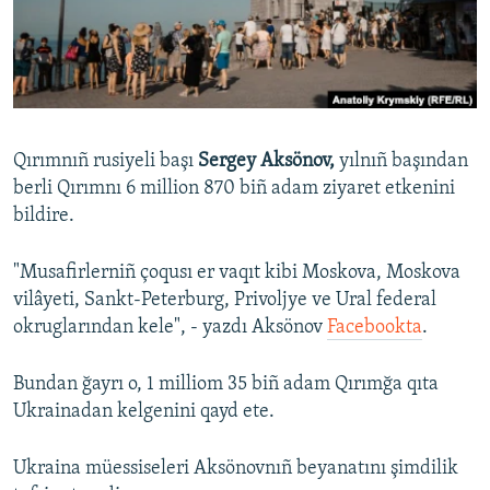
Русский
Українською
QOŞULIÑIZ!
Qırımnıñ rusiyeli başı
Sergey Aksönov,
yılnıñ başından
berli Qırımnı 6 million 870 biñ adam ziyaret etkenini
bildire.
RFE/RS bütün saytları
"Musafirlerniñ çoqusı er vaqıt kibi Moskova, Moskova
vilâyeti, Sankt-Peterburg, Privoljye ve Ural federal
okruglarından kele", - yazdı Aksönov
Facebookta
.
Bundan ğayrı o, 1 milliom 35 biñ adam Qırımğa qıta
Ukrainadan kelgenini qayd ete.
Ukraina müessiseleri Aksönovnıñ beyanatını şimdilik