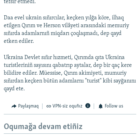
tefsir etmedi.
Daa evel ukrain sıñırcılar, keçken yılğa köre, ilhaq
etilgen Qırım ve Herson vilâyeti arasındaki memuriy
sıñırda adamlarnıñ miqdarı çoqlaşmadı, dep qayd
etken ediler.
Ukraina Devlet sıñır hızmeti, Qırımda qıta Ukraina
turistleriniñ sayısını qabatrıp aytalar, dep bir qaç kere
bilidire ediler. Müessise, Qırım akimiyeti, mumuriy
sıñırdan keçken bütün adamlarnı "turist" kibi sayğanını
qayd ete.
Paylaşmaq
VPN-siz oquñız
Follow us
Oqumağa devam etiñiz