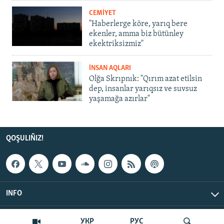
CEMİYET
"Haberlerge köre, yarıq bere
ekenler, amma biz bütünley
ekektriksizmiz"
İNSAN AQLARI
Olğa Skrıpnık: "Qırım azat etilsin
dep, insanlar yarıqsız ve suvsuz
yaşamağa azırlar"
QOŞULIÑIZ!
INFO
© Qırım.Aqiqat, 2026 | All Rights Reserved.
УКР
РУС