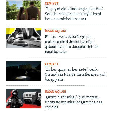
CEMİYET
"Er şeyni eki künde taşlap kettim".
Seferberlik qorqusı rusiyelilerni
kene memleketten quva
İNSAN AQLARI
Bir an – ve casussıñ. Qırım
mahkemeleri devlet hainligi
qabaatlavlarını daqqalar içinde
nasıl baqalar
CEMİYET
"Er kes qaça, er kes kete": cenk
Qırımdaki Rusiye turistlerine nasıl
barıp yetti
İNSAN AQLARI
"Qırım birdemligi" işini toqtattı,
tintüv ve tutuvlar ise Qırımda daa
çoq oldı