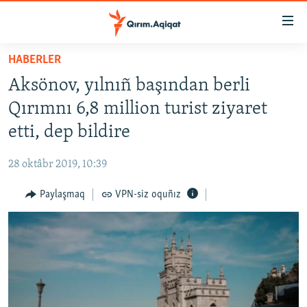
Link
açıqlığı
Esas
HABERLER
mündericege
HABERLER
Aksönov, yılnıñ başından berli
qaytmaq
SİYASET
Baş
Qırımnı 6,8 million turist ziyaret
İQTİSADİYAT
navigatsiyağa
etti, dep bildire
qaytmaq
CEMİYET
Qıdıruvğa
28 oktâbr 2019, 10:39
MEDENİYET
qaytmaq
Paylaşmaq
VPN-siz oquñız
İNSAN AQLARI
VİDEO
SÜRET
BLOGLAR
FİKİR