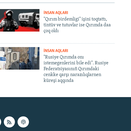
İNSAN AQLARI
"Qırım birdemligi" işini toqtattı,
tintüv ve tutuvlar ise Qırımda daa
çoq oldı
İNSAN AQLARI
"Rusiye Qırımda onı
istemegenlerini bile edi". Rusiye
Federatsiyasınıñ Qırımdaki
cenkke qarşı narazılıqlarnen
küreşi aqqında