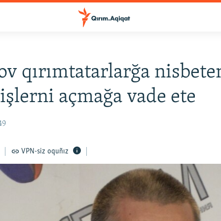
v qırımtatarlarğa nisbete
 işlerni açmağa vade ete
49
VPN-siz oquñız