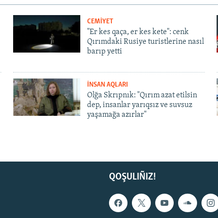
CEMİYET
"Er kes qaça, er kes kete": cenk
Qırımdaki Rusiye turistlerine nasıl
barıp yetti
İNSAN AQLARI
Olğa Skrıpnık: "Qırım azat etilsin
dep, insanlar yarıqsız ve suvsuz
yaşamağa azırlar"
QOŞULIÑIZ!