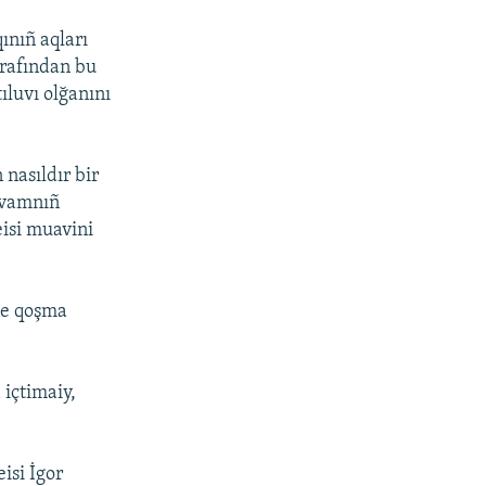
ınıñ aqları
arafından bu
ıluvı olğanını
 nasıldır bir
evamnıñ
eisi muavini
ne qoşma
 içtimaiy,
isi İgor