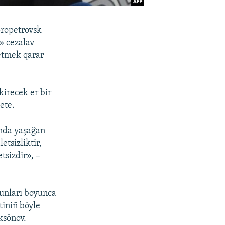
propetrovsk
» cezalav
 etmek qarar
kirecek er bir
ete.
ında yaşağan
etsizliktir,
tsizdir», –
nunları boyunca
tiniñ böyle
ksönov.