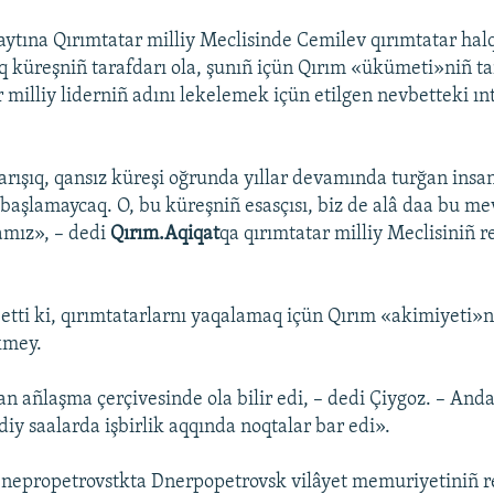
aytına Qırımtatar milliy Meclisinde Cemilev qırımtatar halq
q küreşniñ tarafdarı ola, şunıñ içün Qırım «ükümeti»niñ t
r milliy liderniñ adını lekelemek içün etilgen nevbetteki ınt
arışıq, qansız küreşi oğrunda yıllar devamında turğan insan
aşlamaycaq. O, bu küreşniñ esasçısı, biz de alâ daa bu m
lamız», – dedi
Qırım.Aqiqat
qa qırımtatar milliy Meclisiniñ r
 etti ki, qırımtatarlarnı yaqalamaq içün Qırım «akimiyeti»
kmey.
n añlaşma çerçivesinde ola bilir edi, – dedi Çiygoz. – Anda
adiy saalarda işbirlik aqqında noqtalar bar edi».
nepropetrovstkta Dnerpopetrovsk vilâyet memuriyetiniñ re