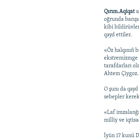
Qırım.Aqiqat
s
oğrunda barışı
kibi bildirüvle
qayd ettiler.
«Öz halqınıñ b
ekstremizmge b
tarafdarları o
Ahtem Çiygoz.
O şunı da qayd
sebepler kere
«Laf imzalanğa
milliy ve iqtis
İyün 17 kunü D