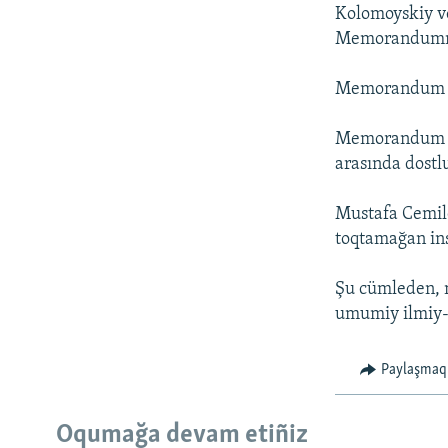
Kolomoyskiy ve
Memorandumnı
Memorandum iç
Memorandum maq
arasında dostl
Mustafa Cemile
toqtamağan ins
Şu cümleden, m
umumiy ilmiy-a
Paylaşmaq
Oqumağa devam etiñiz