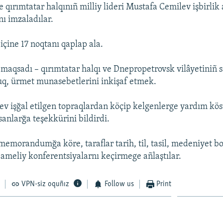
 qırımtatar halqınıñ milliy lideri Mustafa Cemilev işbirlik
 imzaladılar.
ine 17 noqtanı qaplap ala.
sadı – qırımtatar halqı ve Dnepropetrovsk vilâyetiniñ s
uq, ürmet munasebetlerini inkişaf etmek.
v işğal etilgen topraqlardan köçip kelgenlerge yardım kö
anlarğa teşekkürini bildirdi.
emorandumğa köre, taraflar tarih, til, tasil, medeniyet b
meliy konferentsiyalarnı keçirmege añlaştılar.
VPN-siz oquñız
Follow us
Print