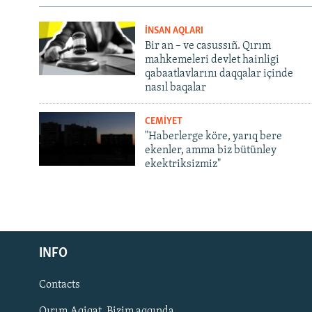
İNSAN AQLARI
Bir an – ve casussıñ. Qırım
mahkemeleri devlet hainligi
qabaatlavlarını daqqalar içinde
nasıl baqalar
CEMİYET
"Haberlerge köre, yarıq bere
ekenler, amma biz bütünley
ekektriksizmiz"
Русский
INFO
Українською
Contacts
QOŞULIÑIZ!
Qırım.Aqiqat. Bizim aqqında