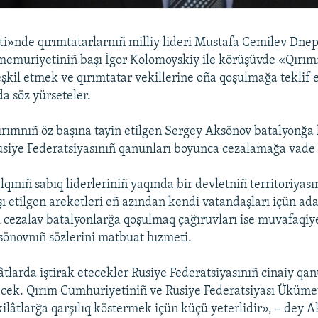
»nde qırımtatarlarnıñ milliy lideri Mustafa Cemilev Dne
 memuriyetiniñ başı İgor Kolomoyskiy ile körüşüvde «Qırım
eşkil etmek ve qırımtatar vekillerine oña qoşulmağa teklif
da söz yürseteler.
rımnıñ öz başına tayin etilgen Sergey Aksönov batalyonğa 
usiye Federatsiyasınıñ qanunları boyunca cezalamağa vade 
lqınıñ sabıq liderleriniñ yaqında bir devletniñ territoriyas
ı etilgen areketleri eñ azından kendi vatandaşları içün adal
ı cezalav batalyonlarğa qoşulmaq çağıruvları ise muvafaqiye
sönovnıñ sözlerini matbuat hızmeti.
lâtlarda iştirak etecekler Rusiye Federatsiyasınıñ cinaiy qa
ecek. Qırım Cumhuriyetiniñ ve Rusiye Federatsiyası Üküme
kilâtlarğa qarşılıq köstermek içün küçü yeterlidir», – dey A