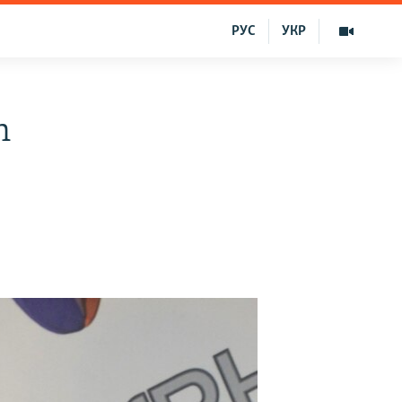
РУС
УКР
n