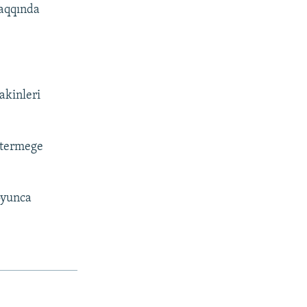
 aqqında
akinleri
stermege
oyunca