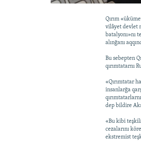
Qırım «ükümeti
vilâyet devlet
batalyonı»nı t
alınğanı aqqın
Bu sebepten Qı
qırımtatarnı R
«Qırımtatar ha
insanlarğa qarş
qırımtatarlarn
dep bildire Ak
«Bu kibi teşki
cezalarını kör
ekstremist teş