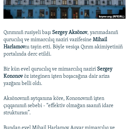
Русский
Українською
Qırımnıñ rusiyeli başı
Sergey Aksönov
, yarımadanıñ
QOŞULIÑIZ!
qurucılıq ve mimarcılıq naziri vazifesine
Mihail
Harlamov
nı tayin etti. Böyle vesiqa Qırım akimiyetiniñ
portalında derc etildi.
RFE/RS bütün saytları
Bir kün evel qurucılıq ve mimarcılıq naziri
Sergey
Kononov
öz isteginen işten boşacağına dair ariza
yazğanı belli oldı.
Aksönovnıñ aytqanına köre, Kononovnıñ işten
çıqqanınıñ sebebi - “effektiv olmağan saanıñ idare
strukturası”.
Bundan evel Mihail Harlamov Aqyar mimarcılıq ve