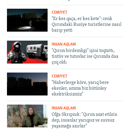
CEMİYET
"Er kes qaça, er kes kete": cenk
Qırımdaki Rusiye turistlerine nasıl
barıp yetti
İNSAN AQLARI
"Qırım birdemligi" işini toqtattı,
tintüv ve tutuvlar ise Qırımda daa
çoq oldı
CEMİYET
"Haberlerge köre, yarıq bere
ekenler, amma biz bütünley
ekektriksizmiz"
İNSAN AQLARI
Olğa Skrıpnık: "Qırım azat etilsin
dep, insanlar yarıqsız ve suvsuz
yaşamağa azırlar"