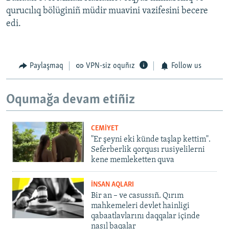
qurucılıq bölüginiñ müdir muavini vazifesini becere
edi.
Paylaşmaq
VPN-siz oquñız
Follow us
Oqumağa devam etiñiz
CEMİYET
"Er şeyni eki künde taşlap kettim".
Seferberlik qorqusı rusiyelilerni
kene memleketten quva
İNSAN AQLARI
Bir an – ve casussıñ. Qırım
mahkemeleri devlet hainligi
qabaatlavlarını daqqalar içinde
nasıl baqalar