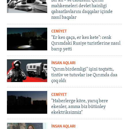
Bir an – ve casussıñ. Qırım
mahkemeleri devlet hainligi
qabaatlavlarını daqqalar içinde
nasıl baqalar
CEMİYET
"Er kes qaça, er kes kete": cenk
Qırımdaki Rusiye turistlerine nasıl
barıp yetti
İNSAN AQLARI
"Qırım birdemligi" işini toqtattı,
tintüv ve tutuvlar ise Qırımda daa
çoq oldı
CEMİYET
"Haberlerge köre, yarıq bere
ekenler, amma biz bütünley
ekektriksizmiz"
İNSAN AQLARI