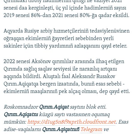
Qırımdaki tibbiy hadimlerniñ qıtlığı ile vaziyet 2021
senesi daa kerginleşti, üç yıl içinde hadimlerniñ sayısı
2019 senesi 86%-dan 2021 senesi 80%-ğa qadar eksildi.
Aqyarda Rusiye arbiy hızmetçileriniñ tedaviylenüvinen
oğraşqan ekimlerniñ ğayretleri sebebinden yerli
sakinler içün tibbiy yardımnıñ azlaşqanını qayd eteler.
2022 senesi Aksönov qırımlılar arasında ilhaq etilgen
Qırımda sağlıq saqlav seviyesi ile narazılıq artqanı
aqqında bildirdi. Aluştalı faal Aleksandr Rusakov
Qırım.Aqiqatqa bergen izaatında, bunıñ esas sebebi -
ekimlerniñ maaşlarınıñ pek alçaq olması, dep qayd etti.
Roskomnadzor
Qırım.Aqiqat
saytını blok etti.
Qırım.Aqiqatnı
küzgü saytı vastasınen oqumaq
mümkün:
https://d1ug5n8f9xpr1h.cloudfront.net
. Esas
adise-vaqialarnı
Qırım.Aqiqatnıñ
Telegram
ve