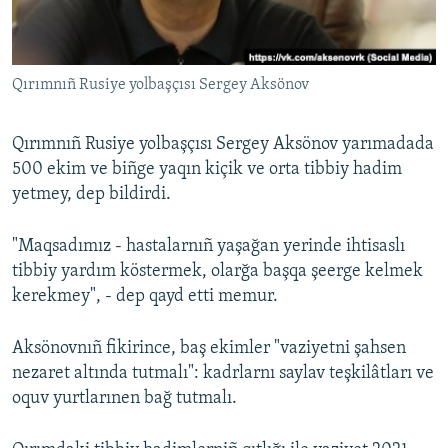
Русский
Українською
Qırımnıñ Rusiye yolbaşçısı Sergey Aksönov
QOŞULIÑIZ!
Qırımnıñ Rusiye yolbaşçısı Sergey Aksönov yarımadada
500 ekim ve biñge yaqın kiçik ve orta tibbiy hadim
yetmey, dep bildirdi.
RFE/RS bütün saytları
"Maqsadımız - hastalarnıñ yaşağan yerinde ihtisaslı
tibbiy yardım köstermek, olarğa başqa şeerge kelmek
kerekmey", - dep qayd etti memur.
Aksönovnıñ fikirince, baş ekimler "vaziyetni şahsen
nezaret altında tutmalı": kadrlarnı saylav teşkilâtları ve
oquv yurtlarınen bağ tutmalı.