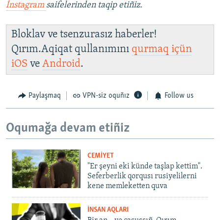
İnstagram
saifelerinden taqip etiñiz.
Bloklav ve tsenzurasız haberler!
Qırım.Aqiqat qullanımını
qurmaq içün
iOS
ve
Android
.
Paylaşmaq
VPN-siz oquñız
Follow us
Oqumağa devam etiñiz
CEMİYET
"Er şeyni eki künde taşlap kettim".
Seferberlik qorqusı rusiyelilerni
kene memleketten quva
İNSAN AQLARI