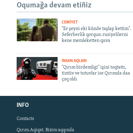
Oqumağa devam etiñiz
CEMİYET
"Er şeyni eki künde taşlap kettim".
Seferberlik qorqusı rusiyelilerni
kene memleketten quva
İNSAN AQLARI
"Qırım birdemligi" işini toqtattı,
tintüv ve tutuvlar ise Qırımda daa
çoq oldı
Русский
INFO
Українською
Contacts
QOŞULIÑIZ!
Qırım.Aqiqat. Bizim aqqında