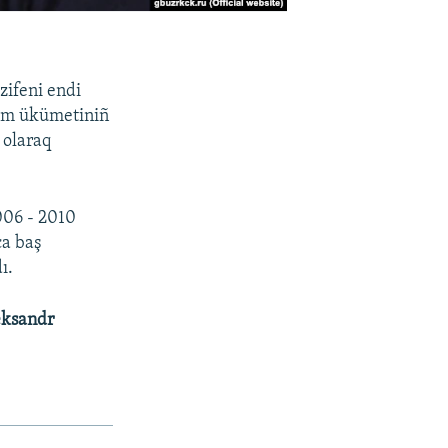
azifeni endi
rım ükümetiniñ
 olaraq
006 - 2010
ca baş
ı.
eksandr