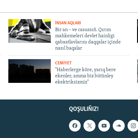
İNSAN AQLARI
Bir an – ve casussıñ. Qırım
mahkemeleri devlet hainligi
qabaatlavlarını daqqalar içinde
nasıl baqalar
CEMİYET
"Haberlerge köre, yarıq bere
ekenler, amma biz bütünley
ekektriksizmiz"
QOŞULIÑIZ!