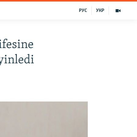
РУС
УКР
ifesine
yinledi