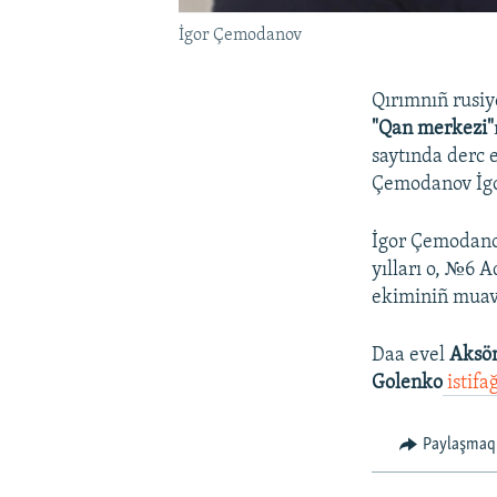
İgor Çemodanov
Qırımnıñ rusiy
"Qan merkezi"
saytında derc e
Çemodanov İgo
İgor Çemodano
yılları o, №6 
ekiminiñ muavi
Daa evel
Aksö
Golenko
istifa
Paylaşmaq