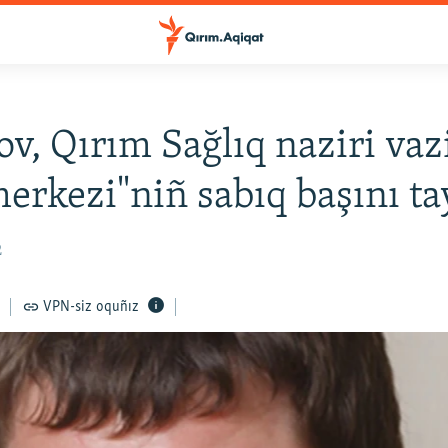
v, Qırım Sağlıq naziri vaz
erkezi"niñ sabıq başını ta
2
VPN-siz oquñız