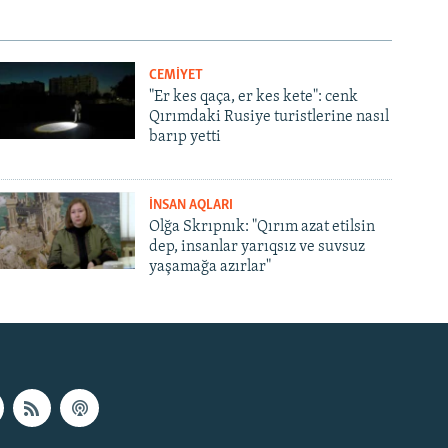
CEMİYET
"Er kes qaça, er kes kete": cenk
Qırımdaki Rusiye turistlerine nasıl
barıp yetti
İNSAN AQLARI
Olğa Skrıpnık: "Qırım azat etilsin
dep, insanlar yarıqsız ve suvsuz
yaşamağa azırlar"