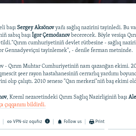
eli başı
Sergey Aksönov
yañı sağlıq nazirini tayinledi. Bu v
niñ sabıq başı
İgor Çemodanov
becerecek. Böyle vesiqa Qı
tildi."Qırım cumhuriyetiniñ devlet rütbesine - sağlıq naziri
r Gennadyeviçni tayinlemek", - denile ferman metninde.
v - Qırım Muhtar Cumhuriyetiniñ nam qazanğan ekimi. 2
Aqmescit şeer rayon hastahanesiniñ cerrarlıq yardımı boyun
ni olıp çalıştı. 2010 seneso "Qan merkezi"niñ baş ekimi old
nov
, Kreml nezaretindeki Qırım Sağlıq Nazirliginiñ başı
Al
ğa çıqqanını bildirdi.
VPN-siz oquñız
Follow us
Print