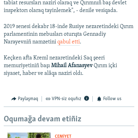
tabiat resursları naziri olaraq ve Qırımnıñ baş devlet
inspektorı olaraq tayinlemek", - denile vesiqada.
2019 senesi dekabr 18-inde Rusiye nezaretindeki Qırım
parlamentinin mebusları oturışta Gennadiy
Narayevniñ namzetini
qabul etti
.
Keçken afta Kreml nezaretindeki Saq şeeri
memuriyetiniñ başı
Mihail Afanasyev
Qırım içki
siyaset, haber ve alâqa naziri oldı.
Paylaşmaq
VPN-siz oquñız
Follow us
Oqumağa devam etiñiz
CEMİYET