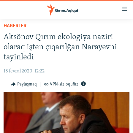
Link
açıqlığı
Esas
HABERLER
mündericege
HABERLER
Aksönov Qırım ekologiya naziri
qaytmaq
SİYASET
Baş
olaraq işten çıqarılğan Narayevni
İQTİSADİYAT
navigatsiyağa
tayinledi
qaytmaq
CEMİYET
Qıdıruvğa
18 fevral 2020, 12:22
MEDENİYET
qaytmaq
Paylaşmaq
VPN-siz oquñız
İNSAN AQLARI
VİDEO
SÜRET
BLOGLAR
FİKİR