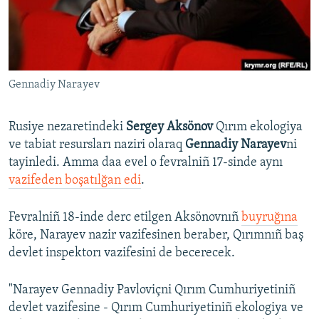
Русский
Українською
Gennadiy Narayev
QOŞULIÑIZ!
Rusiye nezaretindeki
Sergey Aksönov
Qırım ekologiya
ve tabiat resursları naziri olaraq
Gennadiy Narayev
ni
RFE/RS bütün saytları
tayinledi. Amma daa evel o fevralniñ 17-sinde aynı
vazifeden boşatılğan edi
.
Fevralniñ 18-inde derc etilgen Aksönovnıñ
buyruğına
köre, Narayev nazir vazifesinen beraber, Qırımnıñ baş
devlet inspektorı vazifesini de becerecek.
"Narayev Gennadiy Pavloviçni Qırım Cumhuriyetiniñ
devlet vazifesine - Qırım Cumhuriyetiniñ ekologiya ve