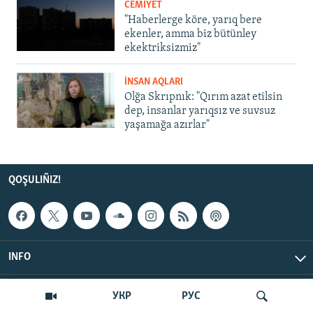
CEMİYET
"Haberlerge köre, yarıq bere
ekenler, amma biz bütünley
ekektriksizmiz"
İNSAN AQLARI
Olğa Skrıpnık: "Qırım azat etilsin
dep, insanlar yarıqsız ve suvsuz
yaşamağa azırlar"
QOŞULIÑIZ!
INFO
© Qırım.Aqiqat, 2026 | All Rights Reserved.
УКР
РУС