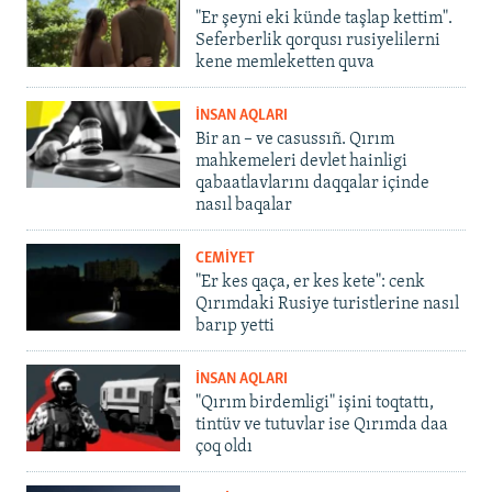
"Er şeyni eki künde taşlap kettim".
Seferberlik qorqusı rusiyelilerni
kene memleketten quva
İNSAN AQLARI
Bir an – ve casussıñ. Qırım
mahkemeleri devlet hainligi
qabaatlavlarını daqqalar içinde
nasıl baqalar
CEMİYET
"Er kes qaça, er kes kete": cenk
Qırımdaki Rusiye turistlerine nasıl
barıp yetti
İNSAN AQLARI
"Qırım birdemligi" işini toqtattı,
tintüv ve tutuvlar ise Qırımda daa
çoq oldı