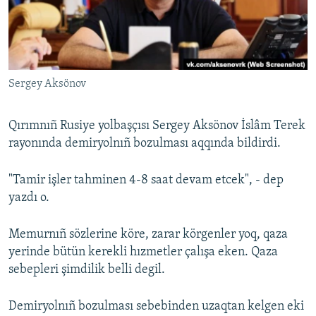
Русский
Українською
Sergey Aksönov
QOŞULIÑIZ!
Qırımnıñ Rusiye yolbaşçısı Sergey Aksönov İslâm Terek
rayonında demiryolnıñ bozulması aqqında bildirdi.
RFE/RS bütün saytları
"Tamir işler tahminen 4-8 saat devam etcek", - dep
yazdı o.
Memurnıñ sözlerine köre, zarar körgenler yoq, qaza
yerinde bütün kerekli hızmetler çalışa eken. Qaza
sebepleri şimdilik belli degil.
Demiryolnıñ bozulması sebebinden uzaqtan kelgen eki