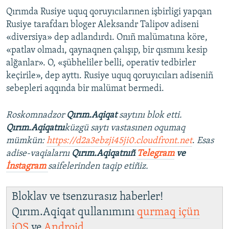
Qırımda Rusiye uquq qoruyıcılarınen işbirligi yapqan
Rusiye tarafdarı bloger Aleksandr Talipov adiseni
«diversiya» dep adlandırdı. Onıñ malümatına köre,
«patlav olmadı, qaynaqnen çalışıp, bir qısmını kesip
alğanlar». O, «şübheliler belli, operativ tedbirler
keçirile», dep ayttı. Rusiye uquq qoruyıcıları adiseniñ
sebepleri aqqında bir malümat bermedi.
Roskomnadzor
Qırım.Aqiqat
saytını blok etti.
Qırım.Aqiqatnı
küzgü saytı vastasınen oqumaq
mümkün:
https://d2a3ebzji45ji0.cloudfront.net
.
Esas
adise-vaqialarnı
Qırım.Aqiqatnıñ
Telegram
ve
İnstagram
saifelerinden taqip etiñiz.
Bloklav ve tsenzurasız haberler!
Qırım.Aqiqat qullanımını
qurmaq içün
iOS
ve
Android
.