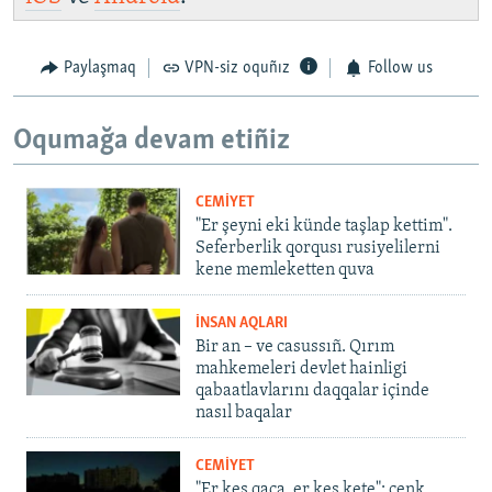
Paylaşmaq
VPN-siz oquñız
Follow us
Oqumağa devam etiñiz
CEMİYET
"Er şeyni eki künde taşlap kettim".
Seferberlik qorqusı rusiyelilerni
kene memleketten quva
İNSAN AQLARI
Bir an – ve casussıñ. Qırım
mahkemeleri devlet hainligi
qabaatlavlarını daqqalar içinde
nasıl baqalar
CEMİYET
"Er kes qaça, er kes kete": cenk