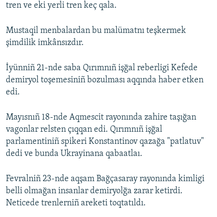
tren ve eki yerli tren keç qala.
Mustaqil menbalardan bu malümatnı teşkermek
şimdilik imkânsızdır.
İyünniñ 21-nde saba Qırımnıñ işğal reberligi Kefede
demiryol toşemesiniñ bozulması aqqında haber etken
edi.
Mayısnıñ 18-nde Aqmescit rayonında zahire taşığan
vagonlar relsten çıqqan edi. Qırımnıñ işğal
parlamentiniñ spikeri Konstantinov qazağa "patlatuv"
dedi ve bunda Ukrayinana qabaatlaı.
Fevralniñ 23-nde aqşam Bağçasaray rayonında kimligi
belli olmağan insanlar demiryolğa zarar ketirdi.
Neticede trenlerniñ areketi toqtatıldı.