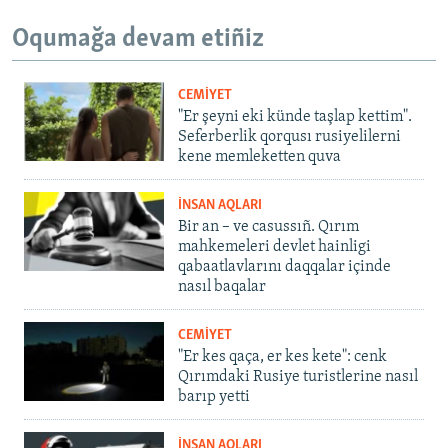
Oqumağa devam etiñiz
CEMİYET
"Er şeyni eki künde taşlap kettim".
Seferberlik qorqusı rusiyelilerni
kene memleketten quva
İNSAN AQLARI
Bir an – ve casussıñ. Qırım
mahkemeleri devlet hainligi
qabaatlavlarını daqqalar içinde
nasıl baqalar
CEMİYET
"Er kes qaça, er kes kete": cenk
Qırımdaki Rusiye turistlerine nasıl
barıp yetti
İNSAN AQLARI