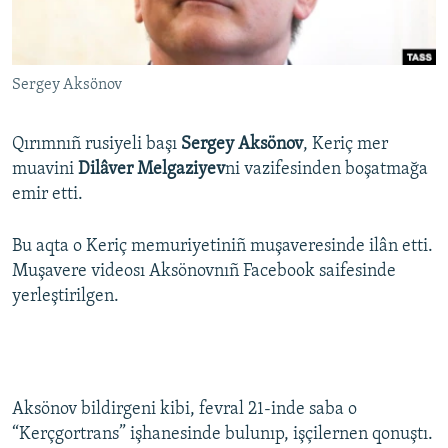
Русский
Українською
Sergey Aksönov
QOŞULIÑIZ!
Qırımnıñ rusiyeli başı
Sergey Aksönov
, Keriç mer
muavini
Dilâver Melgaziyev
ni vazifesinden boşatmağa
emir etti.
RFE/RS bütün saytları
Bu aqta o Keriç memuriyetiniñ muşaveresinde ilân etti.
Muşavere videosı Aksönovnıñ Facebook saifesinde
yerleştirilgen.
Aksönov bildirgeni kibi, fevral 21-inde saba o
“Kerçgortrans” işhanesinde bulunıp, işçilernen qonuştı.