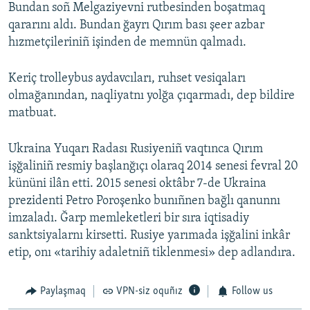
Bundan soñ Melgaziyevni rutbesinden boşatmaq
qararını aldı. Bundan ğayrı Qırım bası şeer azbar
hızmetçileriniñ işinden de memnün qalmadı.
Keriç trolleybus aydavcıları, ruhset vesiqaları
olmağanından, naqliyatnı yolğa çıqarmadı, dep bildire
matbuat.
Ukraina Yuqarı Radası Rusiyeniñ vaqtınca Qırım
işğaliniñ resmiy başlanğıçı olaraq 2014 senesi fevral 20
kününi ilân etti. 2015 senesi oktâbr 7-de Ukraina
prezidenti Petro Poroşenko bunıñnen bağlı qanunnı
imzaladı. Ğarp memleketleri bir sıra iqtisadiy
sanktsiyalarnı kirsetti. Rusiye yarımada işğalini inkâr
etip, onı «tarihiy adaletniñ tiklenmesi» dep adlandıra.
Paylaşmaq
VPN-siz oquñız
Follow us