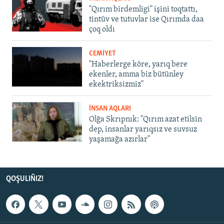
"Qırım birdemligi" işini toqtattı,
tintüv ve tutuvlar ise Qırımda daa
çoq oldı
CEMİYET
"Haberlerge köre, yarıq bere
ekenler, amma biz bütünley
ekektriksizmiz"
İNSAN AQLARI
Olğa Skrıpnık: "Qırım azat etilsin
dep, insanlar yarıqsız ve suvsuz
yaşamağa azırlar"
QOŞULIÑIZ!