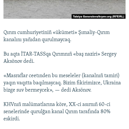
Русский
Українською
Qırım cumhuriyetiniñ «ükümeti» Şımaliy-Qırım
QOŞULIÑIZ!
kanalını yañıdan qurulmaycaq.
Bu aqta İTAR-TASSqa Qırımnıñ «baş naziri» Sergey
Aksönov dedi.
RFE/RS bütün saytları
«Masraflar ceetınden bu meseleler (kanalnıñ tamiri)
yaqın vaqıtta baqılmaycaq. Bizim fikirimizce, Ukraina
bizge suv bermeycek», — dedi Aksönov.
KHVnıñ malümatlarına köre, XX-ci asırnıñ 60-ci
senelerinde qurulğan kanal Qırım tarafında 80%
eskirdi.