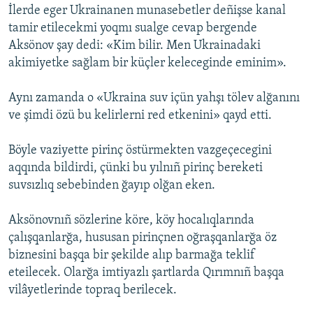
İlerde eger Ukrainanen munasebetler deñişse kanal
tamir etilecekmi yoqmı sualge cevap bergende
Aksönov şay dedi: «Kim bilir. Men Ukrainadaki
akimiyetke sağlam bir küçler keleceginde eminim».
Aynı zamanda o «Ukraina suv içün yahşı tölev alğanını
ve şimdi özü bu kelirlerni red etkenini» qayd etti.
Böyle vaziyette pirinç östürmekten vazgeçecegini
aqqında bildirdi, çünki bu yılnıñ pirinç bereketi
suvsızlıq sebebinden ğayıp olğan eken.
Aksönovnıñ sözlerine köre, köy hocalıqlarında
çalışqanlarğa, hususan pirinçnen oğraşqanlarğa öz
biznesini başqa bir şekilde alıp barmağa teklif
eteilecek. Olarğa imtiyazlı şartlarda Qırımnıñ başqa
vilâyetlerinde topraq berilecek.