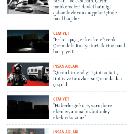
Bir an – ve casussıñ. Qırım
mahkemeleri devlet hainligi
qabaatlavlarını daqqalar içinde
nasıl baqalar
CEMİYET
"Er kes qaça, er kes kete": cenk
Qırımdaki Rusiye turistlerine nasıl
barıp yetti
İNSAN AQLARI
"Qırım birdemligi" işini toqtattı,
tintüv ve tutuvlar ise Qırımda daa
çoq oldı
CEMİYET
"Haberlerge köre, yarıq bere
ekenler, amma biz bütünley
ekektriksizmiz"
İNSAN AQLARI