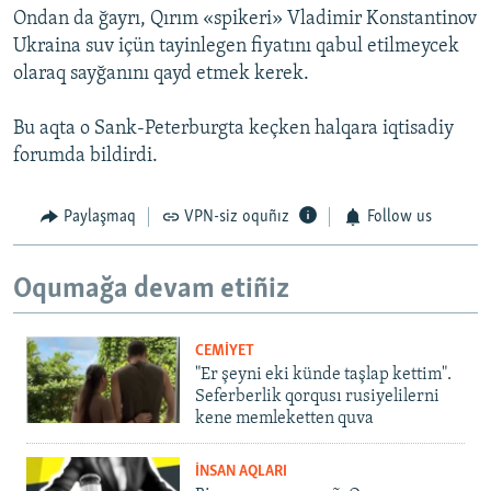
Ondan da ğayrı, Qırım «spikeri» Vladimir Konstantinov
Ukraina suv içün tayinlegen fiyatını qabul etilmeycek
olaraq sayğanını qayd etmek kerek.
Bu aqta o Sank-Peterburgta keçken halqara iqtisadiy
forumda bildirdi.
Paylaşmaq
VPN-siz oquñız
Follow us
Oqumağa devam etiñiz
CEMİYET
"Er şeyni eki künde taşlap kettim".
Seferberlik qorqusı rusiyelilerni
kene memleketten quva
İNSAN AQLARI