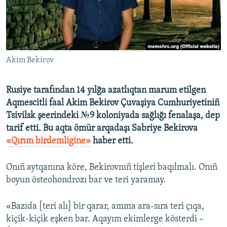
Русский
Українською
Akim Bekirov
QOŞULIÑIZ!
Rusiye tarafından 14 yılğa azatlıqtan marum etilgen
Aqmescitli faal Akim Bekirov Çuvaşiya Cumhuriyetiniñ
RFE/RS bütün saytları
Tsivilsk şeerindeki №9 koloniyada sağlığı fenalaşa, dep
tarif etti. Bu aqta ömür arqadaşı Sabriye Bekirova
«Qırım birdemligine»
haber etti.
Onıñ aytqanına köre, Bekirovnıñ tişleri baqılmalı. Onıñ
boyun östeohondrozı bar ve teri yaramay.
«Bazıda [teri alı] bir qarar, amma ara-sıra teri çıqa,
kiçik-kiçik eşken bar. Aqayım ekimlerge kösterdi –