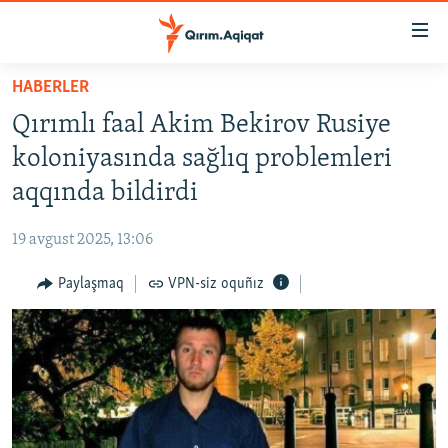
Link
açıqlığı
Esas
HABERLER
mündericege
HABERLER
Qırımlı faal Akim Bekirov Rusiye
qaytmaq
SİYASET
Baş
koloniyasında sağlıq problemleri
İQTİSADİYAT
navigatsiyağa
aqqında bildirdi
qaytmaq
CEMİYET
Qıdıruvğa
19 avgust 2025, 13:06
MEDENİYET
qaytmaq
Paylaşmaq
VPN-siz oquñız
İNSAN AQLARI
VİDEO
SÜRET
BLOGLAR
FİKİR