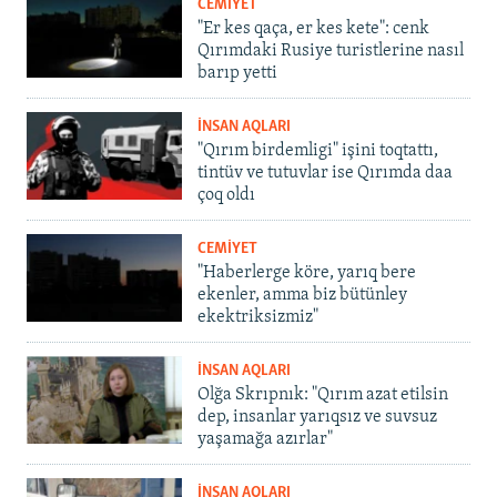
CEMİYET
"Er kes qaça, er kes kete": cenk
Qırımdaki Rusiye turistlerine nasıl
barıp yetti
İNSAN AQLARI
"Qırım birdemligi" işini toqtattı,
tintüv ve tutuvlar ise Qırımda daa
çoq oldı
CEMİYET
"Haberlerge köre, yarıq bere
ekenler, amma biz bütünley
ekektriksizmiz"
İNSAN AQLARI
Olğa Skrıpnık: "Qırım azat etilsin
dep, insanlar yarıqsız ve suvsuz
yaşamağa azırlar"
İNSAN AQLARI