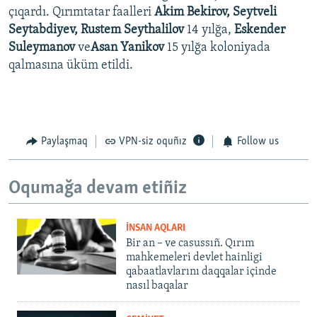
çıqardı. Qırımtatar faalleri
Akim Bekirov, Seytveli
Seytabdiyev, Rustem Seythalilov
14 yılğa,
Eskender
Suleymanov
ve
Asan Yanikov
15 yılğa koloniyada
qalmasına üküm etildi.
Paylaşmaq
VPN-siz oquñız
Follow us
Oqumağa devam etiñiz
İNSAN AQLARI
Bir an – ve casussıñ. Qırım
mahkemeleri devlet hainligi
qabaatlavlarını daqqalar içinde
nasıl baqalar