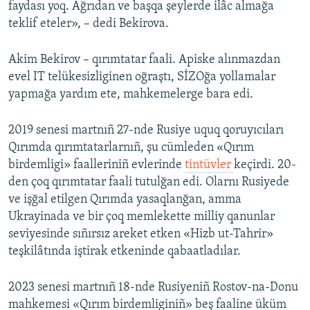
faydası yoq. Ağrıdan ve başqa şeylerde ilâc almağa
teklif eteler», – dedi Bekirova.
Akim Bekirov – qırımtatar faali. Apiske alınmazdan
evel IT telükesizliginen oğraştı, SİZOğa yollamalar
yapmağa yardım ete, mahkemelerge bara edi.
2019 senesi martnıñ 27-nde Rusiye uquq qoruyıcıları
Qırımda qırımtatarlarnıñ, şu cümleden «Qırım
birdemligi» faalleriniñ evlerinde
tintüvler
keçirdi. 20-
den çoq qırımtatar faali tutulğan edi. Olarnı Rusiyede
ve işğal etilgen Qırımda yasaqlanğan, amma
Ukrayinada ve bir çoq memlekette milliy qanunlar
seviyesinde sıñırsız areket etken «Hizb ut-Tahrir»
teşkilâtında iştirak etkeninde qabaatladılar.
2023 senesi martnıñ 18-nde Rusiyeniñ Rostov-na-Donu
mahkemesi «Qırım birdemliginiñ» beş faaline üküm