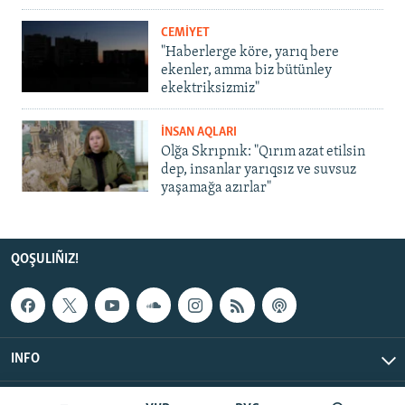
CEMİYET
"Haberlerge köre, yarıq bere
ekenler, amma biz bütünley
ekektriksizmiz"
İNSAN AQLARI
Olğa Skrıpnık: "Qırım azat etilsin
dep, insanlar yarıqsız ve suvsuz
yaşamağa azırlar"
QOŞULIÑIZ!
INFO