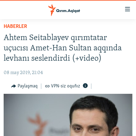
Link
açıqlığı
Esas
HABERLER
mündericege
HABERLER
Ahtem Seitablayev qırımtatar
qaytmaq
SİYASET
Baş
uçucısı Amet-Han Sultan aqqında
İQTİSADİYAT
navigatsiyağa
levhanı seslendirdi (+video)
qaytmaq
CEMİYET
Qıdıruvğa
08 may 2019, 21:04
MEDENİYET
qaytmaq
Paylaşmaq
VPN-siz oquñız
İNSAN AQLARI
VİDEO
SÜRET
BLOGLAR
FİKİR