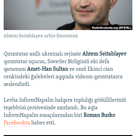
Русский
Українською
Ahtem Seitablayev, arhiv fotoresimi
QOŞULIÑIZ!
Qırımtatar asıllı ukrainalı rejissör
Ahtem Seitablayev
qırımtatar uçucısı, Sovetler Birliginiñ eki defa
RFE/RS bütün saytları
qaramanı
Amet-Han Sultan
ve onıñ Ekinci cian
cenkindeki ğalebeleri aqqında videonı qırımtatarca
seslendirdi.
Levha InformNapalm halqara toplulığı göñüllileriniñ
teşebbüsi çersivesinde azırlandı. Bu aqta
InformNapalm esasçılarından biri
Roman Burko
Facebookta
haber etti.