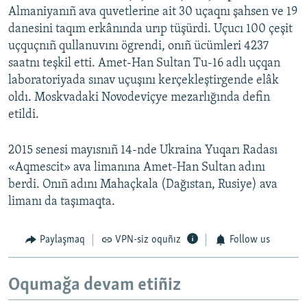
Almaniyanıñ ava quvetlerine ait 30 uçaqnı şahsen ve 19
danesini taqım erkânında urıp tüşürdi. Uçucı 100 çeşit
uçquçnıñ qullanuvını ögrendi, onıñ ücümleri 4237
saatnı teşkil etti. Amet-Han Sultan Tu-16 adlı uçqan
laboratoriyada sınav uçuşını kerçekleştirgende elâk
oldı. Moskvadaki Novodeviçye mezarlığında defin
etildi.
2015 senesi mayısnıñ 14-nde Ukraina Yuqarı Radası
«Aqmescit» ava limanına Amet-Han Sultan adını
berdi. Onıñ adını Mahaçkala (Dağıstan, Rusiye) ava
limanı da taşımaqta.
Paylaşmaq
VPN-siz oquñız
Follow us
Oqumağa devam etiñiz