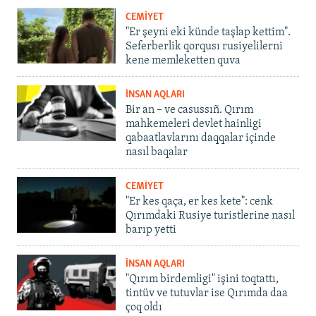
CEMİYET
"Er şeyni eki künde taşlap kettim".
Seferberlik qorqusı rusiyelilerni
kene memleketten quva
İNSAN AQLARI
Bir an – ve casussıñ. Qırım
mahkemeleri devlet hainligi
qabaatlavlarını daqqalar içinde
nasıl baqalar
CEMİYET
"Er kes qaça, er kes kete": cenk
Qırımdaki Rusiye turistlerine nasıl
barıp yetti
İNSAN AQLARI
"Qırım birdemligi" işini toqtattı,
tintüv ve tutuvlar ise Qırımda daa
çoq oldı