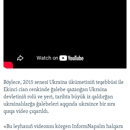
Böylece, 2015 senesi Ukraina ükümetiniñ teşebbüsi ile
Ekinci cian cenkinde ğalebe qazanğan Ukraina
devletiniñ rolü ve yeri, tarihta büyük iz qaldırğan
ukrainalılarğa ğalebeleri aqqında ukraince bir sıra
qısqa video çıqarıldı.
«Bu leyhanıñ videosını körgen InformNapalm halqara