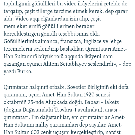
toplulığınıñ göñüllileri bu video ikâyelerini çetelde de
tarqatıp, çeşit tillerge tercime etmek kerek, dep qarar
aldı. Video aqqı olğanlardan izin alıp, çeşit
memleketlerniñ göñüllilerinen beraber
kerçekleştirgen göñülli teşebbüsimiz oldı.
Göñüllilerimiz almanca, fransızca, inglizce ve lehçe
tercimelerni seslendirip başladılar. Qırımtatarı Amet-
Han Sultannıñ büyük rolü aqqında ikâyeni nam
qazanğan oyuncı Ahtem Seitablayev seslendirdi», – dep
yazdı Burko.
Qırımtatar halqınıñ erbabı, Sovetler Birliginiñ eki defa
qaramanı, uçucı Amet-Han Sultan 1920 senesi
oktâbrniñ 25-nde Alupkada doğdı. Babası – lakets
(doğma Dağıstandaki Tsovkra-1 avulından), anası –
qırımtatarı. Em dağıstanlılar, em qırımtatarlar Amet-
Han Sultannı milliy qaramanları dep sayalar. Amet-
Han Sultan 603 cenk uçuşını kerçekleştirip, natsist