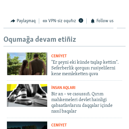
Paylaşmaq
VPN-siz oquñız
Follow us
Oqumağa devam etiñiz
CEMİYET
"Er şeyni eki künde taşlap kettim".
Seferberlik qorqusı rusiyelilerni
kene memleketten quva
İNSAN AQLARI
Bir an – ve casussıñ. Qırım
mahkemeleri devlet hainligi
qabaatlavlarını daqqalar içinde
nasıl baqalar
CEMİYET