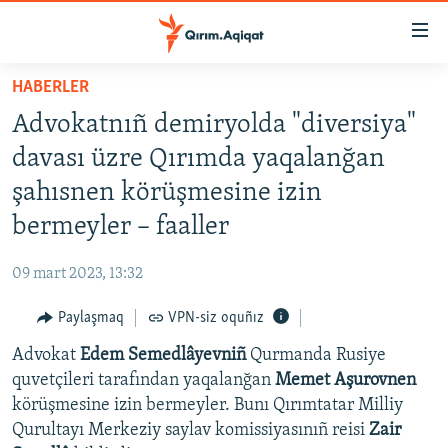
Link
açıqlığı
Esas
HABERLER
mündericege
HABERLER
Advokatnıñ demiryolda "diversiya"
qaytmaq
SİYASET
Baş
davası üzre Qırımda yaqalanğan
İQTİSADİYAT
navigatsiyağa
şahısnen körüşmesine izin
qaytmaq
CEMİYET
bermeyler – faaller
Qıdıruvğa
MEDENİYET
qaytmaq
09 mart 2023, 13:32
İNSAN AQLARI
Paylaşmaq
VPN-siz oquñız
VİDEO
Advokat
Edem Semedlâyevniñ
Qurmanda Rusiye
SÜRET
quvetçileri tarafından yaqalanğan
Memet Aşurovnen
BLOGLAR
körüşmesine izin bermeyler. Bunı Qırımtatar Milliy
Qurultayı Merkeziy saylav komissiyasınıñ reisi
Zair
FİKİR