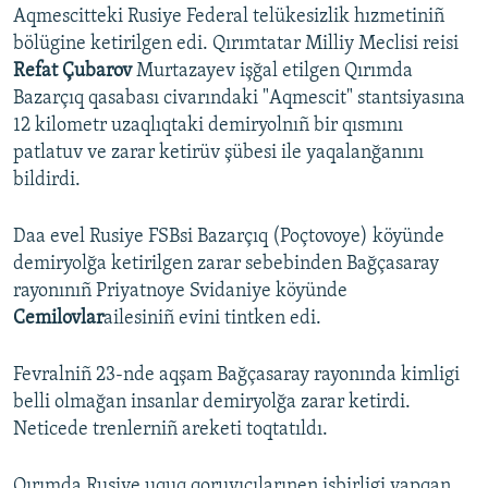
Aqmescitteki Rusiye Federal telükesizlik hızmetiniñ
bölügine ketirilgen edi. Qırımtatar Milliy Meclisi reisi
Refat Çubarov
Murtazayev işğal etilgen Qırımda
Bazarçıq qasabası civarındaki "Aqmescit" stantsiyasına
12 kilometr uzaqlıqtaki demiryolnıñ bir qısmını
patlatuv ve zarar ketirüv şübesi ile yaqalanğanını
bildirdi.
Daa evel Rusiye FSBsi Bazarçıq (Poçtovoye) köyünde
demiryolğa ketirilgen zarar sebebinden Bağçasaray
rayonınıñ Priyatnoye Svidaniye köyünde
Cemilovlar
ailesiniñ evini tintken edi.
Fevralniñ 23-nde aqşam Bağçasaray rayonında kimligi
belli olmağan insanlar demiryolğa zarar ketirdi.
Neticede trenlerniñ areketi toqtatıldı.
Qırımda Rusiye uquq qoruyıcılarınen işbirligi yapqan