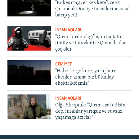
"Er kes qaça, er kes kete": cenk
Qırımdaki Rusiye turistlerine nasıl
barıp yetti
İNSAN AQLARI
"Qırım birdemligi" işini toqtattı,
tintüv ve tutuvlar ise Qırımda daa
çoq oldı
CEMİYET
"Haberlerge köre, yarıq bere
ekenler, amma biz bütünley
ekektriksizmiz"
İNSAN AQLARI
Olğa Skrıpnık: "Qırım azat etilsin
dep, insanlar yarıqsız ve suvsuz
yaşamağa azırlar"