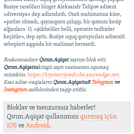
Rusiye tarafdarı bloger Aleksandr Talipov adiseni
«diversiya» dep adlandırdı. Onıñ malümatına köre,
«patlav olmadı, qaynaqnen çalışıp, bir qısmını kesip
alğanlar». O, «şübheliler belli, operativ tedbirler
keçirile», dep ayttı. Rusiye uquq qoruyıcıları adiseniñ
sebepleri aqqında bir malümat bermedi.
Roskomnadzor
Qırım.Aqiqat
saytını blok etti.
Qırım.Aqiqatnı
küzgü saytı vastasınen oqumaq
mümkün:
https://krymrcriywdcchs.azureedge.net
.
Esas adise-vaqialarnı
Qırım.Aqiqatnıñ
Telegram
ve
İnstagram
saifelerinden taqip etiñiz.
Bloklav ve tsenzurasız haberler!
Qırım.Aqiqat qullanımını
qurmaq içün
iOS
ve
Android
.