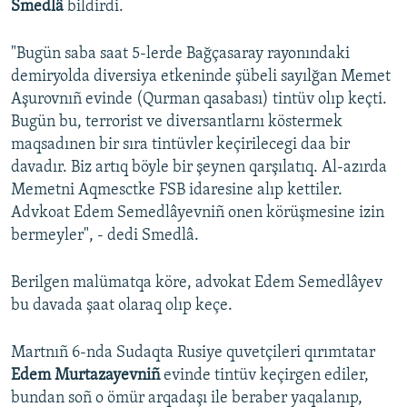
Smedlâ
bildirdi.
Русский
"Bugün saba saat 5-lerde Bağçasaray rayonındaki
Українською
demiryolda diversiya etkeninde şübeli sayılğan Memet
Aşurovnıñ evinde (Qurman qasabası) tintüv olıp keçti.
QOŞULIÑIZ!
Bugün bu, terrorist ve diversantlarnı köstermek
maqsadınen bir sıra tintüvler keçirilecegi daa bir
davadır. Biz artıq böyle bir şeynen qarşılatıq. Al-azırda
Memetni Aqmesctke FSB idaresine alıp kettiler.
RFE/RS bütün saytları
Advkoat Edem Semedlâyevniñ onen körüşmesine izin
bermeyler", - dedi Smedlâ.
Berilgen malümatqa köre, advokat Edem Semedlâyev
bu davada şaat olaraq olıp keçe.
Martnıñ 6-nda Sudaqta Rusiye quvetçileri qırımtatar
Edem Murtazayevniñ
evinde tintüv keçirgen ediler,
bundan soñ o ömür arqadaşı ile beraber yaqalanıp,