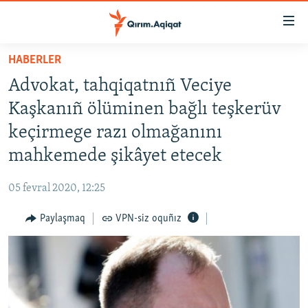
Link
açıqlığı
Esas
HABERLER
mündericege
HABERLER
Advokat, tahqiqatnıñ Veciye
qaytmaq
SİYASET
Baş
Kaşkanıñ ölüminen bağlı teşkerüv
İQTİSADİYAT
navigatsiyağa
keçirmege razı olmağanını
qaytmaq
CEMİYET
mahkemede şikâyet etecek
Qıdıruvğa
MEDENİYET
qaytmaq
05 fevral 2020, 12:25
İNSAN AQLARI
Paylaşmaq
VPN-siz oquñız
VİDEO
SÜRET
BLOGLAR
FİKİR