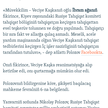
«Müvekkilim – Veciye Kaşkanıñ oğlu
İbram ağanıñ
fikirince, Kiyev rayonındaki Rusiye Tahqiqat komiteti
tahqiqat bölüginiñ tahqiqatçısı keçirgen tahqiqattan
evel teşkerüv tolusınen ve doğru yapılmadı. Tahqiqatçı
bir sıra fakt ve allarğa qulaq asmadı. Meselâ, acele
yardım maşinasında olğan Veciye Kaşkanıñ tahqiqat
tedbirlerini keçirgen İç işler nazirliginiñ tahqiqatçısı
tarafından tutuluvı», – dep añlattı Polozov
Facebookta
.
Onıñ fikirince, Veciye Kaşka reanimatsiyağa alıp
ketirilse edi, onı qurtarmağa mümkün olur edi.
Polozovnıñ bildirgenine köre, şikâyeti baqılacaq
mahkeme fevralniñ 6-na belgilendi.
Yanvarniñ soñunda Nikolay Polozov, Rusiye Tahqiqat