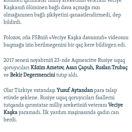
komiteti qırımtatar milliy areketiniñ veteranı Veciye
Kaşkanıñ ölüminen bağlı dava açmağa razı
olmağanınen bağlı şikâyetini qanaatlendirmedi, dep
bildirdi.
Polozov, oña FSBniñ «Veciye Kaşka davasınıñ» videosını
baqmağa izin berilmegenini bir qaç kere bildirgen edi.
2017 senesi noyabrniñ 23-nde Aqmescitte Rusiye uquq
qoruyıcıları
Kâzim Ametov, Asan Çapuh, Ruslan Trubaç
ve
Bekir Degermencini
tutıp aldı.
Olar Türkiye vatandaşı
Yusuf Aytandan
para talap
etüvde şeklene. Rusiye uquq qoruyıcıları faallerni
tutqanda qırımtatar milliy areketiniñ veteranı
Veciye
Kaşka
yaramadı. İlk yardım maşinasında qadın can
berdi.