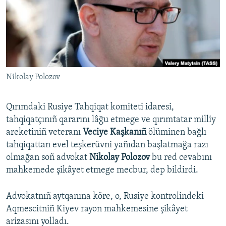
Русский
Українською
QOŞULIÑIZ!
Nikolay Polozov
Qırımdaki Rusiye Tahqiqat komiteti idaresi,
RFE/RS bütün saytları
tahqiqatçınıñ qararını lâğu etmege ve qırımtatar milliy
areketiniñ veteranı
Veciye Kaşkanıñ
ölüminen bağlı
tahqiqattan evel teşkerüvni yañıdan başlatmağa razı
olmağan soñ advokat
Nikolay Polozov
bu red cevabını
mahkemede şikâyet etmege mecbur, dep bildirdi.
Advokatnıñ aytqanına köre, o, Rusiye kontrolindeki
Aqmescitniñ Kiyev rayon mahkemesine şikâyet
arizasını yolladı.