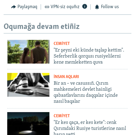
Paylaşmaq
VPN-siz oquñız
Follow us
Oqumağa devam etiñiz
CEMİYET
"Er şeyni eki künde taşlap kettim".
Seferberlik qorqusı rusiyelilerni
kene memleketten quva
İNSAN AQLARI
Bir an – ve casussıñ. Qırım
mahkemeleri devlet hainligi
qabaatlavlarını daqqalar içinde
nasıl baqalar
CEMİYET
"Er kes qaça, er kes kete": cenk
Qırımdaki Rusiye turistlerine nasıl
barıp yetti