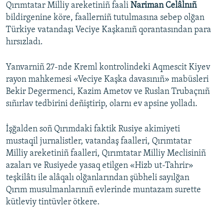
Qırımtatar Milliy areketiniñ faali
Nariman Celâlnıñ
bildirgenine köre, faallerniñ tutulmasına sebep olğan
Türkiye vatandaşı Veciye Kaşkanıñ qorantasından para
hırsızladı.
Yanvarniñ 27-nde Kreml kontrolindeki Aqmescit Kiyev
rayon mahkemesi «Veciye Kaşka davasınıñ» mabüsleri
Bekir Degermenci, Kazim Ametov ve Ruslan Trubaçnıñ
sıñırlav tedbirini deñiştirip, olarnı ev apsine yolladı.
İşğalden soñ Qırımdaki faktik Rusiye akimiyeti
mustaqil jurnalistler, vatandaş faalleri, Qırımtatar
Milliy areketiniñ faalleri, Qırımtatar Milliy Meclisiniñ
azaları ve Rusiyede yasaq etilgen «Hizb ut-Tahrir»
teşkilâtı ile alâqalı olğanlarından şübheli sayılğan
Qırım musulmanlarınıñ evlerinde muntazam surette
kütleviy tintüvler ötkere.