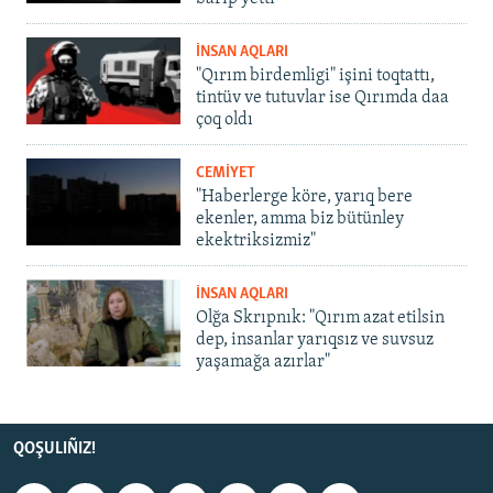
İNSAN AQLARI
"Qırım birdemligi" işini toqtattı,
tintüv ve tutuvlar ise Qırımda daa
çoq oldı
CEMİYET
"Haberlerge köre, yarıq bere
ekenler, amma biz bütünley
ekektriksizmiz"
İNSAN AQLARI
Olğa Skrıpnık: "Qırım azat etilsin
dep, insanlar yarıqsız ve suvsuz
yaşamağa azırlar"
QOŞULIÑIZ!