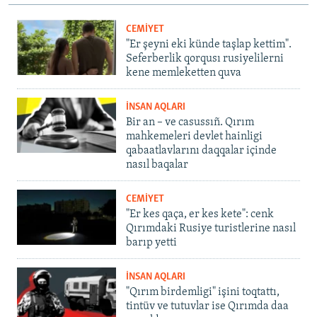
CEMİYET
"Er şeyni eki künde taşlap kettim".
Seferberlik qorqusı rusiyelilerni
kene memleketten quva
İNSAN AQLARI
Bir an – ve casussıñ. Qırım
mahkemeleri devlet hainligi
qabaatlavlarını daqqalar içinde
nasıl baqalar
CEMİYET
"Er kes qaça, er kes kete": cenk
Qırımdaki Rusiye turistlerine nasıl
barıp yetti
İNSAN AQLARI
"Qırım birdemligi" işini toqtattı,
tintüv ve tutuvlar ise Qırımda daa