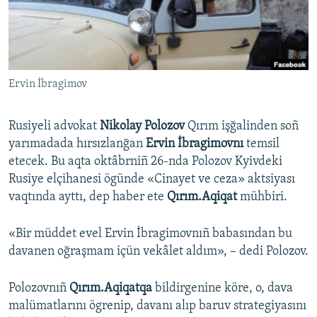
Русский
Українською
Ervin İbragimov
QOŞULIÑIZ!
Rusiyeli advokat
Nikolay Polozov
Qırım işğalinden soñ
yarımadada hırsızlanğan
Ervin İbragimovnı
temsil
RFE/RS bütün saytları
etecek. Bu aqta oktâbrniñ 26-nda Polozov Kyivdeki
Rusiye elçihanesi ögünde «Cinayet ve ceza» aktsiyası
vaqtında ayttı, dep haber ete
Qırım.Aqiqat
mühbiri.
«Bir müddet evel Ervin İbragimovnıñ babasından bu
davanen oğraşmam içün vekâlet aldım», – dedi Polozov.
Polozovnıñ
Qırım.Aqiqatqa
bildirgenine köre, o, dava
malümatlarını ögrenip, davanı alıp baruv strategiyasını