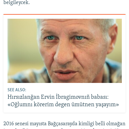
belgileycek.
SEE ALSO:
Hırsızlanğan Ervin İbragimovnıñ babası:
«Oğlumnı körerim degen ümütnen yaşayım»
2016 senesi mayısta Bağçasarayda kimligi belli olmağan