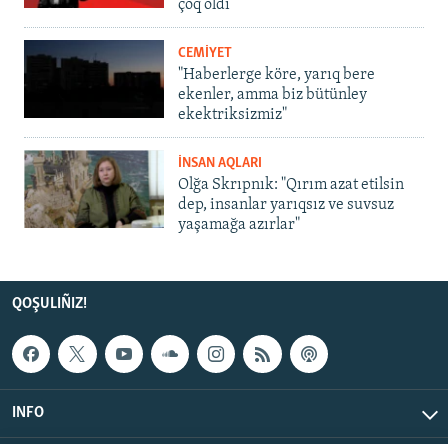
çoq oldı
CEMİYET
"Haberlerge köre, yarıq bere
ekenler, amma biz bütünley
ekektriksizmiz"
İNSAN AQLARI
Olğa Skrıpnık: "Qırım azat etilsin
dep, insanlar yarıqsız ve suvsuz
yaşamağa azırlar"
QOŞULIÑIZ!
INFO