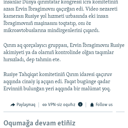
insanlar Dünya qırımtatar kongressi icra komitetiniñ
azası Ervin İbragimovnı qaçırğan edi. Video nezareti
kamerası Rusiye yol hızmeti urbasında eki insan
İbragimovnıñ maşinasını toqtatıp, onı öz
mikroavtobuslarına mindirgenlerini çıqardı.
Qırım aq qorçalayıcı gruppası, Ervin İbragimovnı Rusiye
akimiyeti ya da olarnıñ kontrolinde olğan taqımlar
hırsızladı, dep tahmin ete.
Rusiye Tahqiqat komitetiniñ Qırım idaresi qaçıruv
aqqında cinaiy iş açqan edi. Faqat bugünge qadar
Ervinniñ bulunğan yeri aqqında bir malümat yoq.
Paylaşmaq
VPN-siz oquñız
Follow us
Oqumağa devam etiñiz