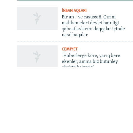
İNSAN AQLARI
QOŞULIÑIZ!
Bir an – ve casussıñ. Qırım
mahkemeleri devlet hainligi
qabaatlavlarını daqqalar içinde
nasıl baqalar
CEMİYET
RFE/RS bütün saytları
"Haberlerge köre, yarıq bere
ekenler, amma biz bütünley
ekektriksizmiz"
INFO
Contacts
Qırım.Aqiqat. Bizim aqqında