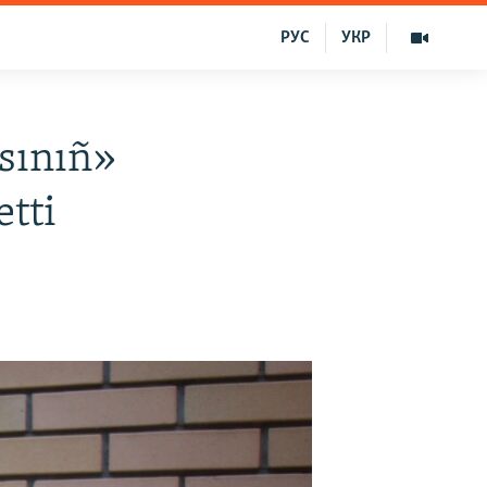
РУС
УКР
sınıñ»
tti