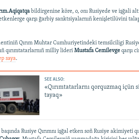
rım.Aqiqatqa
bildirgenine köre, o, onı Rusiyede ve işğali al
etkenlerge qarşı ğarbiy sanktsiyalarnıñ kenişletilüvini tal
entiniñ Qırım Muhtar Cumhuriyetindeki temsilciligi Rusiy
ıñ qırımtatarlarnıñ milliy lideri
Mustafa Cemilevge
qarşı c
ep saya
.
SEE ALSO:
«Qırımtatarlarnı qorquzmaq içün s
tayaq»
 başında Rusiye Qırımnı işğal etken soñ Rusiye akimiyeti q