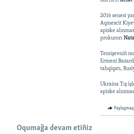
liderleri
Refat
2016 senesi ya
Aqmescit Kiye
apiske alınmas
prokurorı
Nata
Temişevniñ ma
Ermeni Bazard
tahqiqatı, Rus
Ukraina Tış iş
apiske alınması
Paylaşmaq
Русский
Oqumağa devam etiñiz
Українською