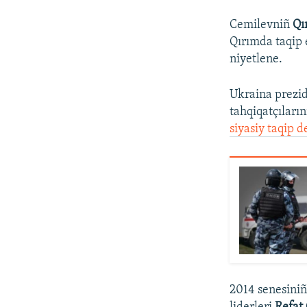
Cemilevniñ
Qı
Qırımda taqip 
niyetlene.
Ukraina prezid
tahqiqatçıların
siyasiy taqip d
2014 senesiniñ