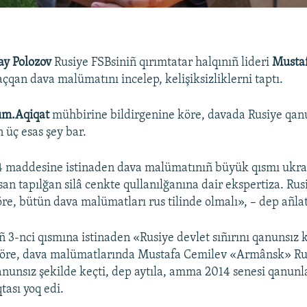
ay Polozov
Rusiye FSBsiniñ qırımtatar halqınıñ lideri
Musta
çqan dava malümatını incelep, kelişiksizliklerni taptı.
ım.Aqiqat
mühbirine bildirgenine köre, davada Rusiye qan
üç esas şey bar.
24 maddesine istinaden dava malümatınıñ büyük qısmı ukrai
san tapılğan silâ cenkte qullanılğanına dair ekspertiza. Rus
re, bütün dava malümatları rus tilinde olmalı», – dep añlat
 3-nci qısmına istinaden «Rusiye devlet sıñırını qanunsız
köre, dava malümatlarında Mustafa Cemilev «Armânsk» Rus
nunsız şekilde keçti, dep aytıla, amma 2014 senesi qanunl
tası yoq edi.