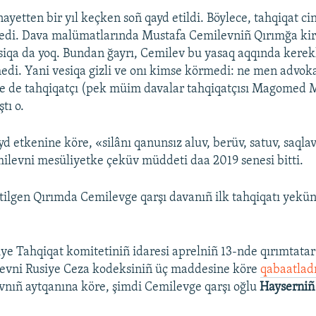
nayetten bir yıl keçken soñ qayd etildi. Böylece, tahqiqat c
edi. Dava malümatlarında Mustafa Cemilevniñ Qırımğa kiri
siqa da yoq. Bundan ğayrı, Cemilev bu yasaq aqqında kerekl
edi. Yani vesiqa gizli ve onı kimse körmedi: ne men advoka
e de tahqiqatçı (pek müim davalar tahqiqatçısı Magomed
tı o.
d etkenine köre, «silânı qanunsız aluv, berüv, satuv, saqla
levni mesüliyetke çeküv müddeti daa 2019 senesi bitti.
 etilgen Qırımda Cemilevge qarşı davanıñ ilk tahqiqatı yekü
ye Tahqiqat komitetiniñ idaresi aprelniñ 13-nde qırımtatar 
evni Rusiye Ceza kodeksiniñ üç maddesine köre
qabaatlad
vnıñ aytqanına köre, şimdi Cemilevge qarşı oğlu
Hayserni