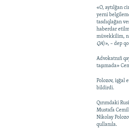
«O, aytılğan ci
yerni belgilem
tasdıqlağan ve
haberdar etilm
müvekkilim, n
QA
)», – dep qoş
Advokatnıñ qay
taşımada» Cemi
Polozov, işğal
bildirdi.
Qırımdaki Rusi
Mustafa Cemil
Nikolay Polozo
qullanıla.