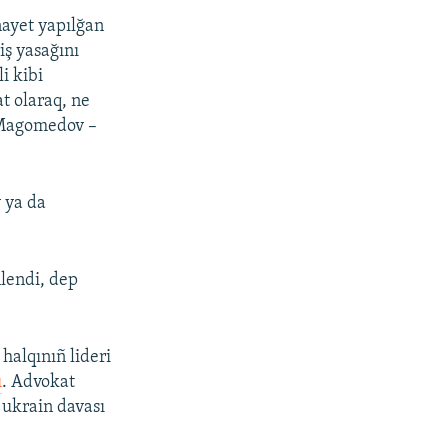
inayet yapılğan
ş yasağını
i kibi
t olaraq, ne
 Magomedov –
v ya da
nlendi, dep
halqınıñ lideri
ı
. Advokat
ñ
ukrain davası