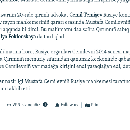
 Çubarov
, Mustafa Cemilevniñ yarımadağa kirişini beş yılğa
nvarniñ 20-nde qırımlı advokat
Cemil Temişev
Rusiye kont
v rayon mahkemesiniñ qararı esasında Mustafa Cemilevniñ
ı aqqında bildirdi. Bu malümatnı daa soñra Qırımnıñ sabıq
lya Poklonskaya
da tasdıqladı.
lümatına köre, Rusiye organları Cemilevni 2014 senesi ma
a Qırımnıñ memuriy sıñırından qanunsız keçkeninde qabaa
iye Cemilevniñ yarımadağa kirişini endi yasaqlağan edi, dep
ler nazirligi Mustafa Cemilevniñ Rusiye mahkemesi tarafın
nı takbih etti.
VPN-siz oquñız
Follow us
Print