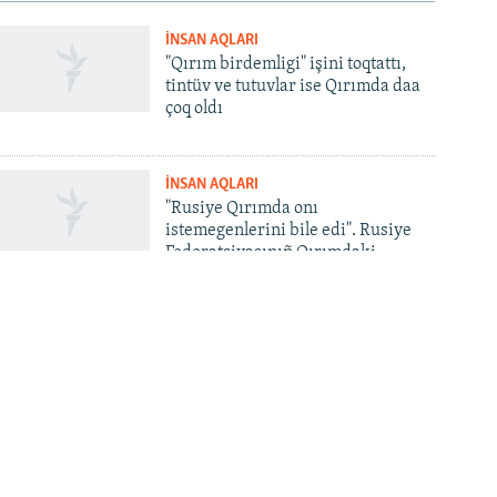
İNSAN AQLARI
"Qırım birdemligi" işini toqtattı,
tintüv ve tutuvlar ise Qırımda daa
çoq oldı
İNSAN AQLARI
"Rusiye Qırımda onı
istemegenlerini bile edi". Rusiye
Federatsiyasınıñ Qırımdaki
cenkke qarşı narazılıqlarnen
küreşi aqqında