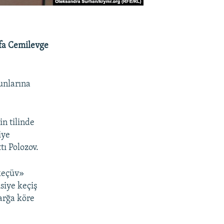
fa Cemilevge
unlarına
n tilinde
iye
tı Polozov.
 keçüv»
iye keçiş
arğa köre