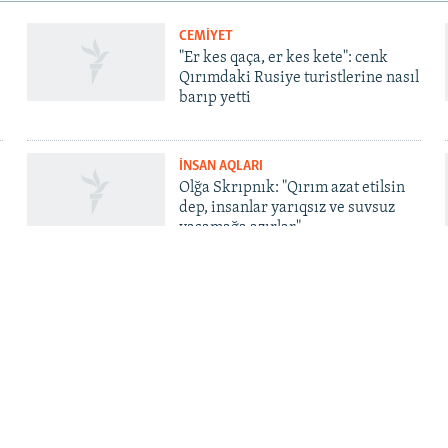
CEMİYET
"Er kes qaça, er kes kete": cenk
Qırımdaki Rusiye turistlerine nasıl
barıp yetti
İNSAN AQLARI
Olğa Skrıpnık: "Qırım azat etilsin
dep, insanlar yarıqsız ve suvsuz
yaşamağa azırlar"
QOŞULIÑIZ!