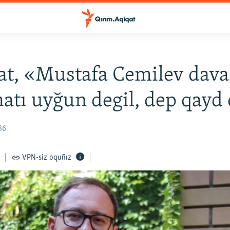
t, «Mustafa Cemilev dava
tı uyğun degil, dep qayd e
36
VPN-siz oquñız