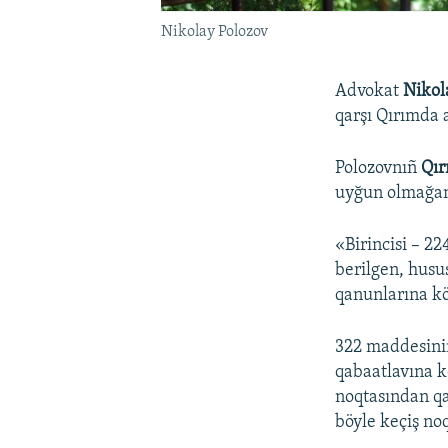
Nikolay Polozov
Advokat
Nikol
qarşı Qırımda a
Polozovnıñ
Qır
uyğun olmağan 
«Birincisi – 2
berilgen, husu
qanunlarına kö
322 maddesiniñ
qabaatlavına 
noqtasından qa
böyle keçiş noq