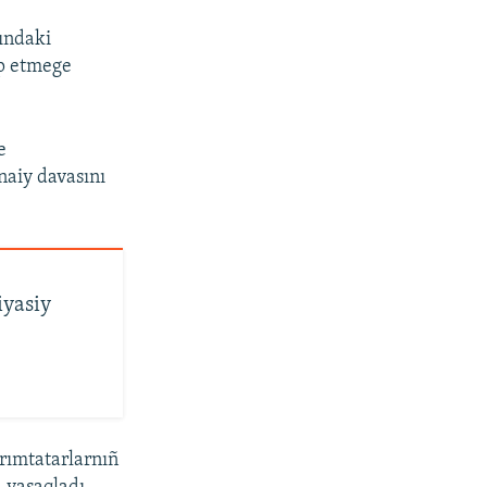
tındaki
ap etmege
e
inaiy davasını
iyasiy
ırımtatarlarnıñ