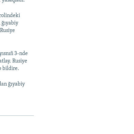
 yasaqladı.
rolindeki
 ğıyabiy
 Rusiye
yısnıñ 3-nde
tlay. Rusiye
 bildire.
dan ğıyabiy