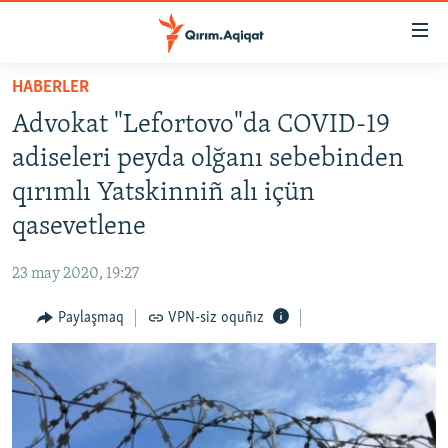
Link
açıqlığı
Esas
HABERLER
mündericege
HABERLER
Advokat "Lefortovo"da COVID-19
qaytmaq
SİYASET
Baş
adiseleri peyda olğanı sebebinden
İQTİSADİYAT
navigatsiyağa
qırımlı Yatskinniñ alı içün
qaytmaq
CEMİYET
qasevetlene
Qıdıruvğa
MEDENİYET
qaytmaq
23 may 2020, 19:27
İNSAN AQLARI
Paylaşmaq
VPN-siz oquñız
VİDEO
SÜRET
BLOGLAR
FİKİR