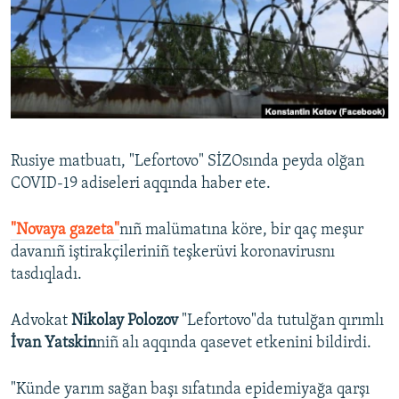
Русский
Українською
QOŞULIÑIZ!
Rusiye matbuatı, "Lefortovo" SİZOsında peyda olğan
COVID-19 adiseleri aqqında haber ete.
RFE/RS bütün saytları
"Novaya gazeta"
nıñ malümatına köre, bir qaç meşur
davanıñ iştirakçileriniñ teşkerüvi koronavirusnı
tasdıqladı.
Advokat
Nikolay Polozov
"Lefortovo"da tutulğan qırımlı
İvan Yatskin
niñ alı aqqında qasevet etkenini bildirdi.
"Künde yarım sağan başı sıfatında epidemiyağa qarşı