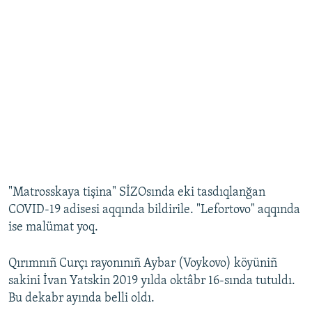
"Matrosskaya tişina" SİZOsında eki tasdıqlanğan
COVID-19 adisesi aqqında bildirile. "Lefortovo" aqqında
ise malümat yoq.
Qırımnıñ Curçı rayonınıñ Aybar (Voykovo) köyüniñ
sakini İvan Yatskin 2019 yılda oktâbr 16-sında tutuldı.
Bu dekabr ayında belli oldı.