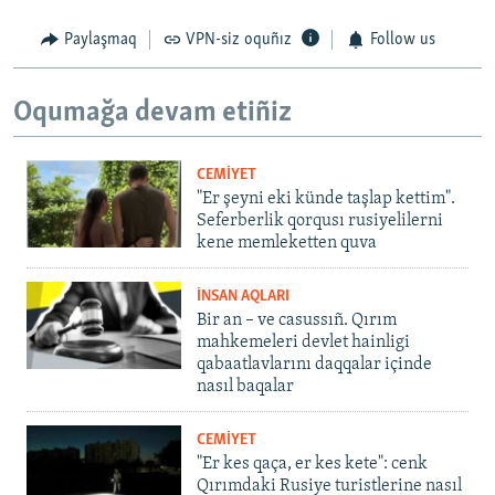
Paylaşmaq
VPN-siz oquñız
Follow us
Oqumağa devam etiñiz
CEMİYET
"Er şeyni eki künde taşlap kettim".
Seferberlik qorqusı rusiyelilerni
kene memleketten quva
İNSAN AQLARI
Bir an – ve casussıñ. Qırım
mahkemeleri devlet hainligi
qabaatlavlarını daqqalar içinde
nasıl baqalar
CEMİYET
"Er kes qaça, er kes kete": cenk
Qırımdaki Rusiye turistlerine nasıl