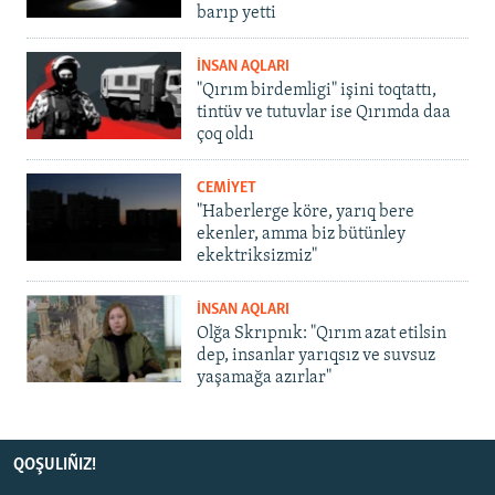
barıp yetti
İNSAN AQLARI
"Qırım birdemligi" işini toqtattı,
tintüv ve tutuvlar ise Qırımda daa
çoq oldı
CEMİYET
"Haberlerge köre, yarıq bere
ekenler, amma biz bütünley
ekektriksizmiz"
İNSAN AQLARI
Olğa Skrıpnık: "Qırım azat etilsin
dep, insanlar yarıqsız ve suvsuz
yaşamağa azırlar"
QOŞULIÑIZ!