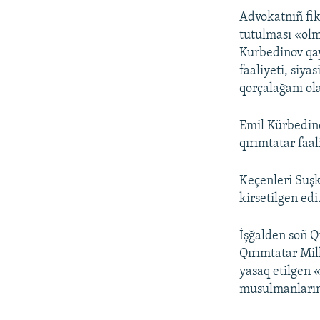
Advokatnıñ fik
tutulması «olm
Kurbedinov qay
faaliyeti, siy
qorçalağanı ol
Emil Kürbedino
qırımtatar faal
Keçenleri Suşk
kirsetilgen edi
İşğalden soñ Qı
Qırımtatar Mill
yasaq etilgen «
musulmanlarını