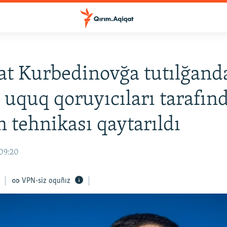
t Kurbedinovğa tutılğand
 uquq qoruyıcıları tarafın
n tehnikası qaytarıldı
 09:20
VPN-siz oquñız