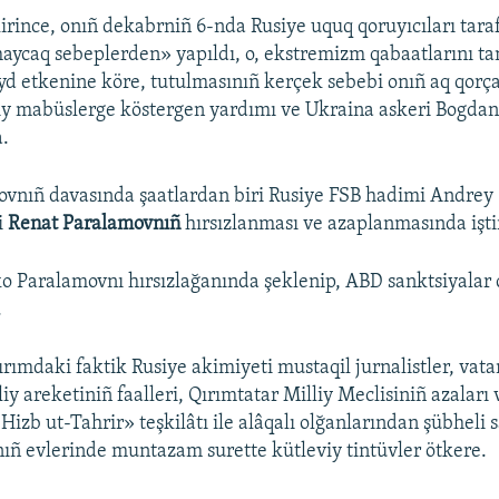
irince, onıñ dekabrniñ 6-nda Rusiye uquq qoruyıcıları tara
aycaq sebeplerden» yapıldı, o, ekstremizm qabaatlarını ta
d etkenine köre, tutulmasınıñ kerçek sebebi onıñ aq qorça
asiy mabüslerge köstergen yardımı ve Ukraina askeri Bogdan
a.
vnıñ davasında şaatlardan biri Rusiye FSB hadimi Andrey 
i
Renat Paralamovnıñ
hırsızlanması ve azaplanmasında işti
o Paralamovnı hırsızlağanında şeklenip, ABD sanktsiyalar 
.
rımdaki faktik Rusiye akimiyeti mustaqil jurnalistler, vatan
iy areketiniñ faalleri, Qırımtatar Milliy Meclisiniñ azaları
Hizb ut-Tahrir» teşkilâtı ile alâqalı olğanlarından şübheli 
ñ evlerinde muntazam surette kütleviy tintüvler ötkere.