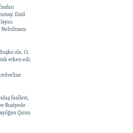
fından
nımay. Emil
layıcı
 Nebılitsanı
Suşko ola. O,
rak etken edi.
cedveline
daş faalleri,
 ve Rusiyede
sayılğan Qırım