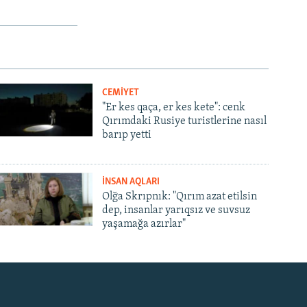
CEMİYET
"Er kes qaça, er kes kete": cenk
Qırımdaki Rusiye turistlerine nasıl
barıp yetti
İNSAN AQLARI
Olğa Skrıpnık: "Qırım azat etilsin
dep, insanlar yarıqsız ve suvsuz
yaşamağa azırlar"