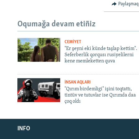
Paylaşmaq
Oqumağa devam etiñiz
CEMİYET
"Er şeyni eki künde taşlap kettim".
Seferberlik qorqusı rusiyelilerni
kene memleketten quva
İNSAN AQLARI
"Qırım birdemligi" işini toqtattı,
tintüv ve tutuvlar ise Qırımda daa
çoq oldı
Русский
INFO
Українською