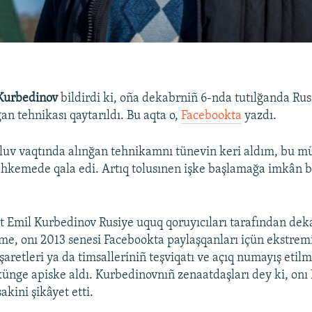
Kurbedinov
bildirdi ki, oña dekabrniñ 6-nda tutılğanda Ru
ğan tehnikası qaytarıldı. Bu aqta o,
Facebookta
yazdı.
luv vaqtında alınğan tehnikamnı tünevin keri aldım, bu m
kemede qala edi. Artıq tolusınen işke başlamağa imkân ba
t Emil Kurbedinov Rusiye uquq qoruyıcıları tarafından de
me, onı 2013 senesi Facebookta paylaşqanları içün ekstrem
işaretleri ya da timsalleriniñ teşviqatı ve açıq numayış etilm
ünge apiske aldı. Kurbedinovnıñ zenaatdaşları dey ki, on
kini şikâyet etti.