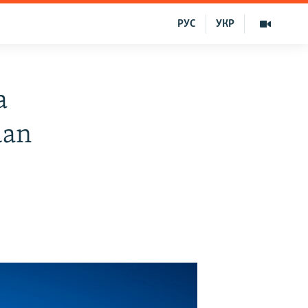
РУС
УКР
a
dan