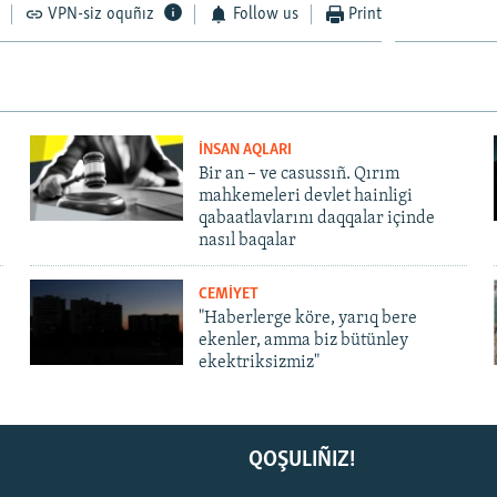
VPN-siz oquñız
Follow us
Print
İNSAN AQLARI
Bir an – ve casussıñ. Qırım
mahkemeleri devlet hainligi
qabaatlavlarını daqqalar içinde
nasıl baqalar
CEMİYET
"Haberlerge köre, yarıq bere
ekenler, amma biz bütünley
ekektriksizmiz"
QOŞULIÑIZ!