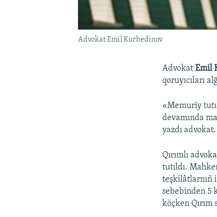
Advokat Emil Kurbedinov
Advokat
Emil 
qoruyıcıları al
«Memuriy tutı
devamında mah
yazdı advokat.
Qırımlı advoka
tutıldı. Mahke
teşkilâtlarnıñ 
sebebinden 5 k
köçken Qırım sa