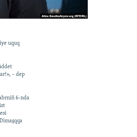
siye uquq
üddet
r!», – dep
kabrniñ 6-nda
ist
esi
ı Dimaşqqa