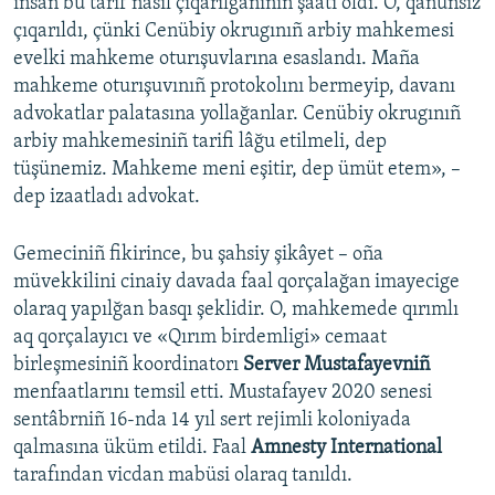
insan bu tarif nasıl çıqarılğanınıñ şaatı oldı. O, qanunsız
çıqarıldı, çünki Cenübiy okrugınıñ arbiy mahkemesi
evelki mahkeme oturışuvlarına esaslandı. Maña
mahkeme oturışuvınıñ protokolını bermeyip, davanı
advokatlar palatasına yollağanlar. Cenübiy okrugınıñ
arbiy mahkemesiniñ tarifi lâğu etilmeli, dep
tüşünemiz. Mahkeme meni eşitir, dep ümüt etem», –
dep izaatladı advokat.
Gemeciniñ fikirince, bu şahsiy şikâyet – oña
müvekkilini cinaiy davada faal qorçalağan imayecige
olaraq yapılğan basqı şeklidir. O, mahkemede qırımlı
aq qorçalayıcı ve «Qırım birdemligi» cemaat
birleşmesiniñ koordinatorı
Server Mustafayevniñ
menfaatlarını temsil etti. Mustafayev 2020 senesi
sentâbrniñ 16-nda 14 yıl sert rejimli koloniyada
qalmasına üküm etildi. Faal
Amnesty International
tarafından vicdan mabüsi olaraq tanıldı.