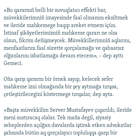
«Bu qararnıñ belli bir suvuqlatıcı effekti bar,
müvekkilerimniñ imayesinde faal olmamnı eksiltmek
ve ileride mahkemege baqıp areket etmem içün.
İstinaf şikâyetlerimizniñ mahkeme qararı ne olsa
olsun, fikrim deñişmeycek. Müvekkillerimniñ aqlarını,
menfaatlarını faal sürette qorçalamağa ve qabaatsız
olğanlarını isbatlamağa devam etecem», – dep ayttı
Gemeci.
Oña qarşı qararnı bir örnek sayıp, kelecek sefer
mahkeme izni olmağanda bir şey aytmağa tırışsa,
çetleştirilecegini köstermege tırışalar, dep ayta.
«Başta müvekkilim Server Mustafayev çıqarıldı, ileride
meni sustıracaq olalar. Tek maña degil, siyasiy
sebeplerden açılğan davalarda iştirak etken advokatlar
şahsında bütün aq qorçalayıcı toplulıqqa qarşı bir