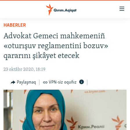
Link
açıqlığı
Esas
HABERLER
mündericege
HABERLER
Advokat Gemeci mahkemeniñ
qaytmaq
SİYASET
Baş
«oturışuv reglamentini bozuv»
İQTİSADİYAT
navigatsiyağa
qararını şikâyet etecek
qaytmaq
CEMİYET
Qıdıruvğa
23 oktâbr 2020, 18:19
MEDENİYET
qaytmaq
Paylaşmaq
VPN-siz oquñız
İNSAN AQLARI
VİDEO
SÜRET
BLOGLAR
FİKİR