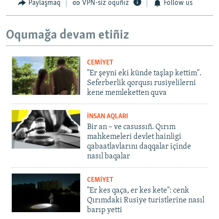
Paylaşmaq
VPN-siz oquñız
Follow us
Oqumağa devam etiñiz
CEMİYET
"Er şeyni eki künde taşlap kettim".
Seferberlik qorqusı rusiyelilerni
kene memleketten quva
İNSAN AQLARI
Bir an – ve casussıñ. Qırım
mahkemeleri devlet hainligi
qabaatlavlarını daqqalar içinde
nasıl baqalar
CEMİYET
"Er kes qaça, er kes kete": cenk
Qırımdaki Rusiye turistlerine nasıl
barıp yetti