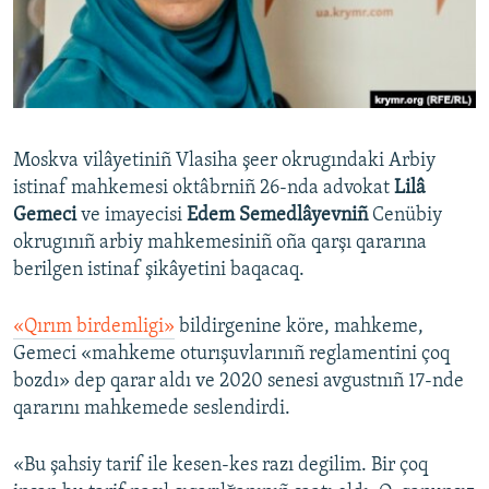
Русский
Українською
QOŞULIÑIZ!
Moskva vilâyetiniñ Vlasiha şeer okrugındaki Arbiy
istinaf mahkemesi oktâbrniñ 26-nda advokat
Lilâ
Gemeci
ve imayecisi
Edem Semedlâyevniñ
Cenübiy
RFE/RS bütün saytları
okrugınıñ arbiy mahkemesiniñ oña qarşı qararına
berilgen istinaf şikâyetini baqacaq.
«Qırım birdemligi»
bildirgenine köre, mahkeme,
Gemeci «mahkeme oturışuvlarınıñ reglamentini çoq
bozdı» dep qarar aldı ve 2020 senesi avgustnıñ 17-nde
qararını mahkemede seslendirdi.
«Bu şahsiy tarif ile kesen-kes razı degilim. Bir çoq