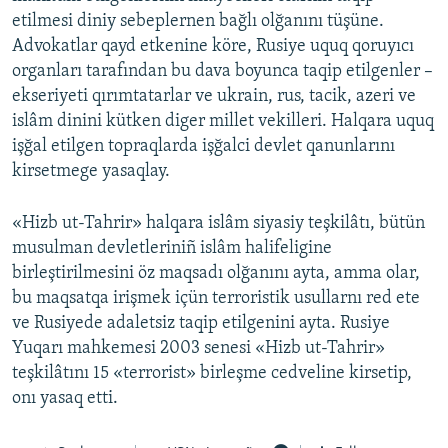
etilmesi diniy sebeplernen bağlı olğanını tüşüne.
Advokatlar qayd etkenine köre, Rusiye uquq qoruyıcı
organları tarafından bu dava boyunca taqip etilgenler –
ekseriyeti qırımtatarlar ve ukrain, rus, tacik, azeri ve
islâm dinini kütken diger millet vekilleri. Halqara uquq
işğal etilgen topraqlarda işğalci devlet qanunlarını
kirsetmege yasaqlay.
«Hizb ut-Tahrir» halqara islâm siyasiy teşkilâtı, bütün
musulman devletleriniñ islâm halifeligine
birleştirilmesini öz maqsadı olğanını ayta, amma olar,
bu maqsatqa irişmek içün terroristik usullarnı red ete
ve Rusiyede adaletsiz taqip etilgenini ayta. Rusiye
Yuqarı mahkemesi 2003 senesi «Hizb ut-Tahrir»
teşkilâtını 15 «terrorist» birleşme cedveline kirsetip,
onı yasaq etti.