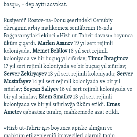
basqı», – dep ayttı advokat.
Rusiyeniñ Rostov-na-Donu şeerindeki Cenübiy
okrugınıñ arbiy mahkemesi sentâbrniñ 16-nda
Bağçasaraydaki ekinci «Hizb ut-Tahrir davası» boyunca
üküm çıqardı.
Marlen Asanov
19 yıl sert rejimli
koloniyada,
Memet Belâlov
18 yıl sert rejimli
koloniyada ve bir buçuq yıl sıñırlav;
Timur İbragimov
17 yıl sert rejimli koloniyada ve bir buçuq yıl sıñırlav;
Server Zekiryayev
13 yıl sert rejimli koloniyada;
Server
Mustafayev
14 yıl sert rejimli koloniyada ve bir yıl
sıñırlav;
Seyran Saliyev
16 yıl sert rejimli koloniyada ve
bir yıl sıñırlav;
Edem Smailov
13 yıl sert rejimli
koloniyada ve bir yıl sıñırlavğa üküm etildi.
Ernes
Ametov
qabaatsız tanılıp, mahkemede azat etildi.
«Hizb ut-Tahrir işi» boyunca apiske alınğan ve
mahküm etilgenlerniñ imayecileri olarnıñ taqip