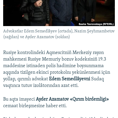
Русский
Українською
Advokatlar Edem Semedlâyev (ortada), Nazim Şeyhmambetov
QOŞULIÑIZ!
(sağdan) ve Ayder Azamatov (soldan)
Rusiye kontrolindeki Aqmescitniñ Merkeziy rayon
RFE/RS bütün saytları
mahkemesi Rusiye Memuriy bozuv kodeksiniñ 19.3
maddesine istinaden polis hadimine boysunmama
aqqında tizilgen ekinci protokolnı yekünlenmesi içün
yollap, qırımlı advokat
Edem Semedlâyevni
Sudaq
vaqtınca tutuv izolâtorından azat etti.
Bu aqta imayeci
Ayder Azamatov «Qırım birdemligi»
cemaat birleşmesine haber etti.