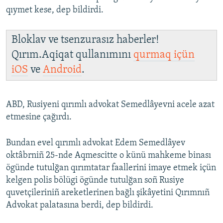
qıymet kese, dep bildirdi.
Bloklav ve tsenzurasız haberler!
Qırım.Aqiqat qullanımını
qurmaq içün
iOS
ve
Android
.
ABD, Rusiyeni qırımlı advokat Semedlâyevni acele azat
etmesine çağırdı.
Bundan evel qırımlı advokat Edem Semedlâyev
oktâbrniñ 25-nde Aqmescitte o künü mahkeme binası
ögünde tutulğan qırımtatar faallerini imaye etmek içün
kelgen polis bölügi ögünde tutulğan soñ Rusiye
quvetçileriniñ areketlerinen bağlı şikâyetini Qırımnıñ
Advokat palatasına berdi, dep bildirdi.