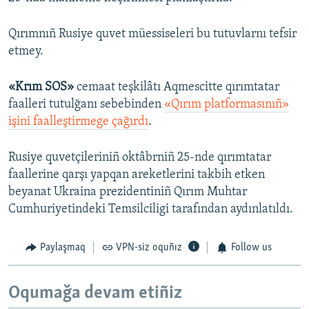
Qırımnıñ Rusiye quvet müessiseleri bu tutuvlarnı tefsir
etmey.
«Krım SOS»
cemaat teşkilâtı Aqmescitte qırımtatar
faalleri tutulğanı sebebinden
«Qırım platformasınıñ»
işini faalleştirmege çağırdı
.
Rusiye quvetçileriniñ oktâbrniñ 25-nde qırımtatar
faallerine qarşı yapqan areketlerini takbih etken
beyanat Ukraina prezidentiniñ Qırım Muhtar
Cumhuriyetindeki Temsilciligi tarafından aydınlatıldı.
Paylaşmaq
VPN-siz oquñız
Follow us
Oqumağa devam etiñiz