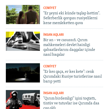
CEMİYET
"Er şeyni eki künde taşlap kettim".
Seferberlik qorqusı rusiyelilerni
kene memleketten quva
İNSAN AQLARI
Bir an – ve casussıñ. Qırım
mahkemeleri devlet hainligi
qabaatlavlarını daqqalar içinde
nasıl baqalar
CEMİYET
"Er kes qaça, er kes kete": cenk
Qırımdaki Rusiye turistlerine nasıl
barıp yetti
İNSAN AQLARI
"Qırım birdemligi" işini toqtattı,
tintüv ve tutuvlar ise Qırımda daa
çoq oldı