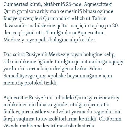
Cumaertesi künü, oktâbrniñ 25-nde, Aqmescitteki
Qırım garnizon arbiy mahkemesiniñ binası ögünde
Rusiye quvetçileri Qurmandaki «Hizb ut-Tahrir
davasınıñ» mabüslerine qoltutmaq içün toplaşqan 20-
den çoq kişini tuttı. Tutulğanlarnı Aqmescitniñ
Merkeziy rayon polis bölügine alıp kettiler.
Daa soñra Rusiyeniñ Merkeziy rayon bölügine kelip,
saba mahkeme ögünde tutulğan qırımtatarlarğa uquqiy
yardım köstermek içün kelgen advokat Edem
Semedlâyevge qarşı «poliske boysunmağanı» içün
memuriy protokol tizildi.
Aqmescitte Rusiye kontrolindeki Qırım garnizor arbiy
mahkemesiniñ binası ögünde tutulğan qırımtatar
faalleri, jurnalistler ve advokat yarımada regionlarınıñ
farqlı vaqtınca tutuv izolâtorlarına ketirildi. Oktâbrniñ
26-nda mahkeme keçirilmesi planlaştırıla.