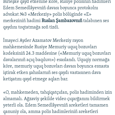
Birleşke qayd etkenine köre, Rusiye polisiniñ hadimleri
Edem Semedlâyevniñ davası boyunca protokolnı
advokat №3 «Merkeziy» polis bölüginde «E»
merkeziniñ hadimi
Ruslan Şambazovnıñ
talabınen ses
qaydını toqtatmağa soñ tizdi.
İmayeci Ayder Azamatov Merkeziy rayon
mahkemesinde Rusiye Memuriy uquq bozuvları
kodeksiniñ 24.3 maddesine («Memuriy uquq bozuvları
davalarınıñ açıq baqıluvı») esaslandı. Uquqiy normağa
köre, memuriy uquq bozuvları davası boyunca esnasta
iştirak etken şahıslarnıñ ses qaydı vastasınen dava
ketişatını qayd etmege aqları bar.
«O, mahkemeden, tahqiqatçıdan, polis hadiminden izin
almamalı. Ağzaviy şekilde video çıqarğanını bildirmek
yeterli ola. Edem Semedlâyevniñ areketleri tamamen
qanuniy ola, amma polis hadimleriniñ areketleri