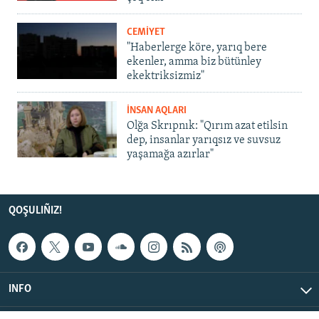
CEMİYET
"Haberlerge köre, yarıq bere
ekenler, amma biz bütünley
ekektriksizmiz"
İNSAN AQLARI
Olğa Skrıpnık: "Qırım azat etilsin
dep, insanlar yarıqsız ve suvsuz
yaşamağa azırlar"
QOŞULIÑIZ!
INFO