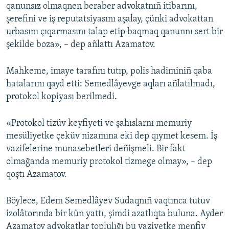
qanunsız olmaqnen beraber advokatnıñ itibarını,
şerefini ve iş reputatsiyasını aşalay, çünki advokattan
urbasını çıqarmasını talap etip baqmaq qanunnı sert bir
şekilde boza», – dep añlattı Azamatov.
Mahkeme, imaye tarafını tutıp, polis hadiminiñ qaba
hatalarını qayd etti: Semedlâyevge aqları añlatılmadı,
protokol kopiyası berilmedi.
«Protokol tizüv keyfiyeti ve şahıslarnı memuriy
mesüliyetke çeküv nizamına eki dep qıymet kesem. İş
vazifelerine munasebetleri deñişmeli. Bir fakt
olmağanda memuriy protokol tizmege olmay», – dep
qoştı Azamatov.
Böylece, Edem Semedlâyev Sudaqnıñ vaqtınca tutuv
izolâtorında bir kün yattı, şimdi azatlıqta buluna. Ayder
Azamatov advokatlar toplulığı bu vaziyetke menfiy