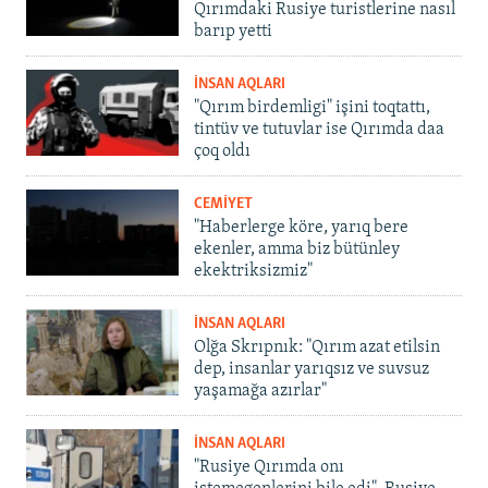
Qırımdaki Rusiye turistlerine nasıl
barıp yetti
İNSAN AQLARI
"Qırım birdemligi" işini toqtattı,
tintüv ve tutuvlar ise Qırımda daa
çoq oldı
CEMİYET
"Haberlerge köre, yarıq bere
ekenler, amma biz bütünley
ekektriksizmiz"
İNSAN AQLARI
Olğa Skrıpnık: "Qırım azat etilsin
dep, insanlar yarıqsız ve suvsuz
yaşamağa azırlar"
İNSAN AQLARI
"Rusiye Qırımda onı