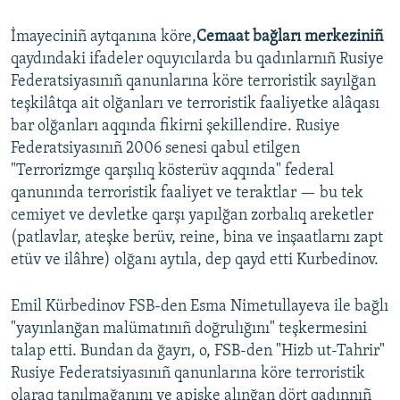
İmayeciniñ aytqanına köre,
Cemaat bağları merkeziniñ
qaydındaki ifadeler oquyıcılarda bu qadınlarnıñ Rusiye
Federatsiyasınıñ qanunlarına köre terroristik sayılğan
teşkilâtqa ait olğanları ve terroristik faaliyetke alâqası
bar olğanları aqqında fikirni şekillendire. Rusiye
Federatsiyasınıñ 2006 senesi qabul etilgen
"Terrorizmge qarşılıq kösterüv aqqında" federal
qanunında terroristik faaliyet ve teraktlar — bu tek
cemiyet ve devletke qarşı yapılğan zorbalıq areketler
(patlavlar, ateşke berüv, reine, bina ve inşaatlarnı zapt
etüv ve ilâhre) olğanı aytıla, dep qayd etti Kurbedinov.
Emil Kürbedinov FSB-den Esma Nimetullayeva ile bağlı
"yayınlanğan malümatınıñ doğrulığını" teşkermesini
talap etti. Bundan da ğayrı, o, FSB-den "Hizb ut-Tahrir"
Rusiye Federatsiyasınıñ qanunlarına köre terroristik
olaraq tanılmağanını ve apiske alınğan dört qadınnıñ