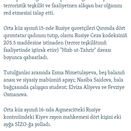
terroristik teşkilât ve faaliyetnen alâqası bar olğanını
red etmesini talap etti.
Orta küz ayınıñ 15-nde Rusiye quvetçileri Qırımda dört
qırımtatar qadınını tutıp, olarnı Rusiye Ceza kodeksiniñ
205.5 maddesine istinaden (terror teşkilâtınıñ
faaliyetinde iştirak etüv) "Hizb ut-Tahrir" davası
boyunca qabaatladı.
Tutulğanlar arasında Esma Nimetulayeva, beş balanıñ
anası ve siyasiy mabüsniñ apayı; Nasiba Saidova, bala
bağçasında çalışqan student; Elviza Aliyeva ve Fevziye
Osmanova.
Orta küz ayınıñ 16-nda Aqmescitteki Rusiye
kontrolindeki Kiyev rayon mahkemesi dört kişini eki
ayğa SİZO-ğa yolladı.