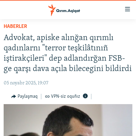
Link
açıqlığı
Esas
HABERLER
mündericege
HABERLER
Advokat, apiske alınğan qırımlı
qaytmaq
SİYASET
Baş
qadınlarnı "terror teşkilâtınıñ
İQTİSADİYAT
navigatsiyağa
iştirakçileri" dep adlandırğan FSB-
qaytmaq
CEMİYET
ge qarşı dava açıla bilecegini bildirdi
Qıdıruvğa
MEDENİYET
qaytmaq
05 noyabr 2025, 19:07
İNSAN AQLARI
Paylaşmaq
VPN-siz oquñız
VİDEO
SÜRET
BLOGLAR
FİKİR