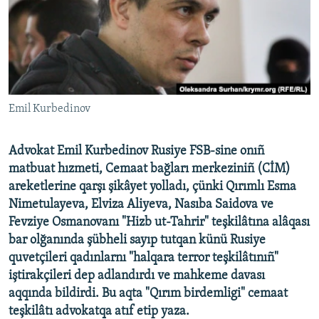
Русский
Українською
QOŞULIÑIZ!
Emil Kurbedinov
Advokat Emil Kurbedinov Rusiye FSB-sine onıñ
RFE/RS bütün saytları
matbuat hızmeti, Cemaat bağları merkeziniñ (CİM)
areketlerine qarşı şikâyet yolladı, çünki Qırımlı Esma
Nimetulayeva, Elviza Aliyeva, Nasıba Saidova ve
Fevziye Osmanovanı "Hizb ut-Tahrir" teşkilâtına alâqası
bar olğanında şübheli sayıp tutqan künü Rusiye
quvetçileri qadınlarnı "halqara terror teşkilâtınıñ"
iştirakçileri dep adlandırdı ve mahkeme davası
aqqında bildirdi. Bu aqta "Qırım birdemligi" cemaat
teşkilâtı advokatqa atıf etip yaza.