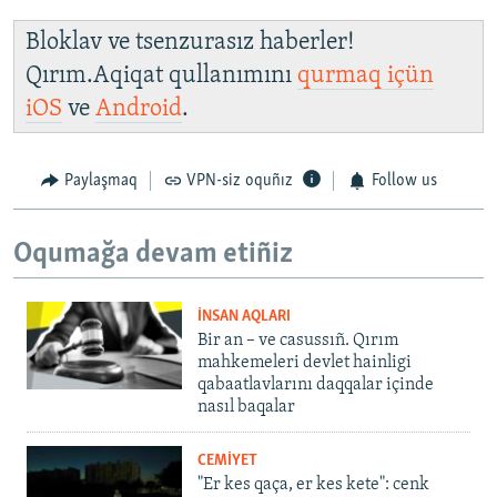
Bloklav ve tsenzurasız haberler!
Qırım.Aqiqat qullanımını
qurmaq içün
iOS
ve
Android
.
Paylaşmaq
VPN-siz oquñız
Follow us
Oqumağa devam etiñiz
İNSAN AQLARI
Bir an – ve casussıñ. Qırım
mahkemeleri devlet hainligi
qabaatlavlarını daqqalar içinde
nasıl baqalar
CEMİYET
"Er kes qaça, er kes kete": cenk