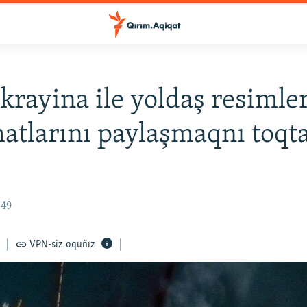
rayina ile yoldaş resimle
tlarını paylaşmaqnı toqt
r
:49
VPN-siz oquñız