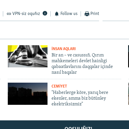
VPN-siz oquñız
Follow us
Print
İNSAN AQLARI
Bir an – ve casussıñ. Qırım
mahkemeleri devlet hainligi
qabaatlavlarını daqqalar içinde
nasıl baqalar
CEMİYET
"Haberlerge köre, yarıq bere
ekenler, amma biz bütünley
ekektriksizmiz"