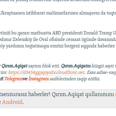
krayinanen istihbarat malümatlarınen almaşuvnı da toqtat
iniñ bu qararı matbuatta ABD prezidenti Donald Tramp 
odımır Zelenskiy ile Oval ofisinde cemaat ögünde davasınd
iy yardımnı toqtatmaqnı emrini bergeni aqqında haberler 
r
Qırım.Aqiqat
saytını blok etti.
Qırım.Aqiqatnı
küzgü saytı 
kün:
https://d3454ggyqnys2v.cloudfront.net
. Esas adise-vaq
ıñ
Telegram
ve
İnstagram
saifelerinden taqip etiñiz.
 tsenzurasız haberler! Qırım.Aqiqat qullanımını
e
Android
.