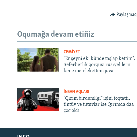
Paylaşmaq
Oqumağa devam etiñiz
CEMİYET
"Er şeyni eki künde taşlap kettim".
Seferberlik qorqusı rusiyelilerni
kene memleketten quva
İNSAN AQLARI
"Qırım birdemligi" işini toqtattı,
tintüv ve tutuvlar ise Qırımda daa
çoq oldı
Русский