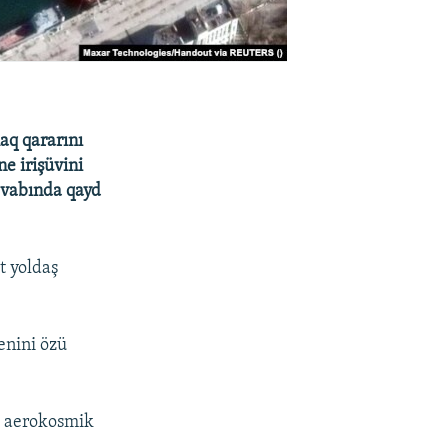
aq qararını
e irişüvini
cevabında qayd
t yoldaş
enini özü
s aerokosmik
.