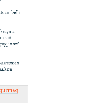
qanı belli
Ukrayina
an soñ
çıqqan soñ
vastasınen
ialarnı
qurmaq