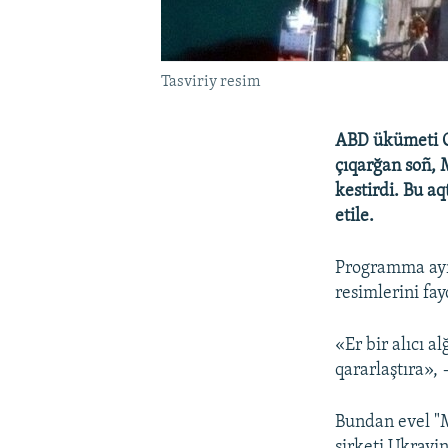
Tasviriy resim
ABD ükümeti G
çıqarğan soñ, 
kestirdi. Bu a
etile.
Programma ayrı
resimlerini fa
«Er bir alıcı 
qararlaştıra»,
Bundan evel "
şirketi Ukrayin