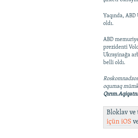
Yaqında, ABD U
oldı.
ABD memuriyet
prezidenti Vol
Ukrayinağa arb
belli oldı.
Roskomnadzo
oqumaq müm
Qırım.Aqiqatn
Bloklav ve
içün
iOS
v