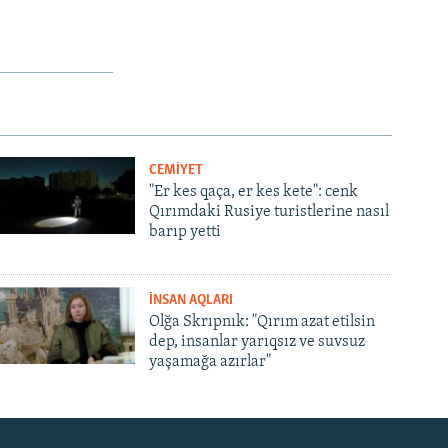
CEMİYET
"Er kes qaça, er kes kete": cenk
Qırımdaki Rusiye turistlerine nasıl
barıp yetti
İNSAN AQLARI
Olğa Skrıpnık: "Qırım azat etilsin
dep, insanlar yarıqsız ve suvsuz
yaşamağa azırlar"