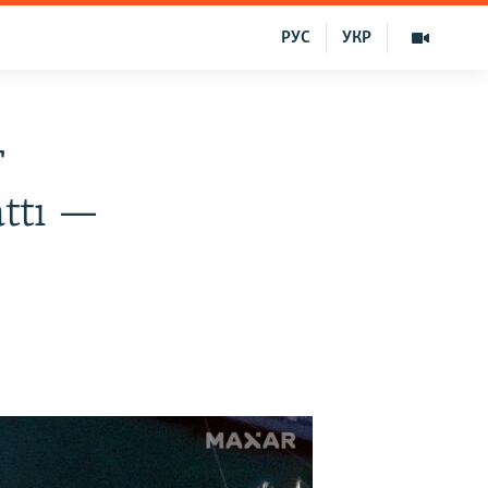
РУС
УКР
r
attı —