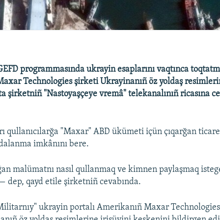
EFD programmasında ukrayin esaplarını vaqtınca toqtatm
Maxar Technologies şirketi Ukrayinanıñ öz yoldaş resimlerin
qta şirketniñ "Nastoyaşçeye vremâ" telekanalınıñ ricasına 
 qullanıcılarğa "Maxar" ABD ükümeti içün çıqarğan ticare
ydalanma imkânını bere.
alğan malümatnı nasıl qullanmaq ve kimnen paylaşmaq isteg
 — dep, qayd etile şirketniñ cevabında.
Militarnıy" ukrayin portalı Amerikanıñ Maxar Technologie
anıñ öz yoldaş resimlerine irişüvini keskenini bildirgen edi