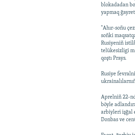
blokadadan boş
yapmaq ğayreti
"Ahır-soñu çez
soñki maqsatqa
Rusiyeniñ isti
telükesizligi 
qoştı Prays.
Rusiye fevraln
ukrainalılarnı
Aprelniñ 22-nd
böyle adlandır
arbiyleri işğa
Donbas ve cenü