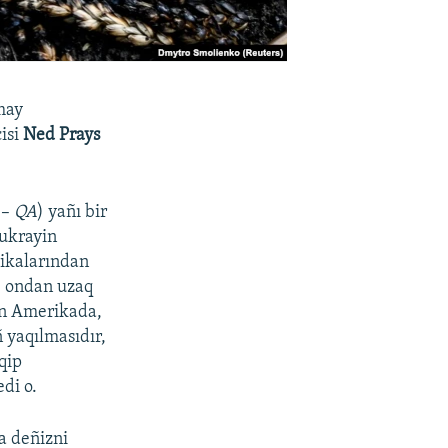
amay
isi
Ned Prays
 –
QA
) yañı bir
 ukrayin
tikalarından
, ondan uzaq
in Amerikada,
 yaqılmasıdır,
aqip
di o.
a deñizni