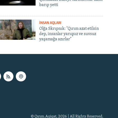
barıp yetti
İNSAN AQLARI
Olğa Skrıpnık: "Qırım azat etilsin
dep, insanlar yarıqsız ve suvsuz
yaşamağa azırlar"
© Qırım.Aqiqat, 2026 | All Rights Reserved.