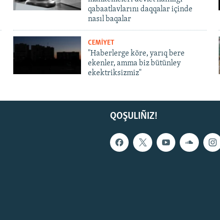
qabaatlavlarını daqqalar içinde
nasıl baqalar
CEMİYET
"Haberlerge köre, yarıq bere
ekenler, amma biz bütünley
ekektriksizmiz"
QOŞULIÑIZ!