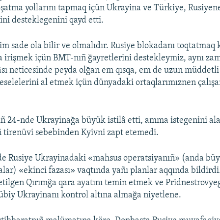
atma yollarını tapmaq içün Ukrayina ve Türkiye, Rusiyene
ni desteklegenini qayd etti.
im sade ola bilir ve olmalıdır. Rusiye blokadanı toqtatmaq 
 irişmek içün BMT-nıñ ğayretlerini destekleymiz, aynı z
lâsı neticesinde peyda olğan em qısqa, em de uzun müddetli
meselelerini al etmek içün dünyadaki ortaqlarımıznen çalışa
iñ 24-nde Ukrayinağa büyük istilâ etti, amma istegenini a
ñ tirenüvi sebebinden Kyivni zapt etemedi.
e Rusiye Ukrayinadaki «mahsus operatsiyanıñ» (anda büyü
alar) «ekinci fazası» vaqtında yañı planlar aqqında bildirdi
l etilgen Qırımğa qara ayatını temin etmek ve Pridnestrovy
biy Ukrayinanı kontrol altına almağa niyetlene.