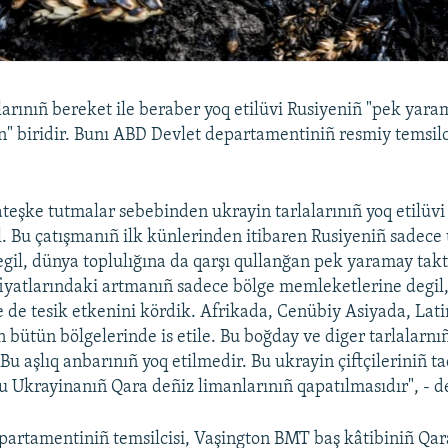
larınıñ bereket ile beraber yoq etilüvi Rusiyeniñ "pek yar
n" biridir. Bunı ABD Devlet departamentiniñ resmiy temsilc
(ateşke tutmalar sebebinden ukrayin tarlalarınıñ yoq etilüvi
l. Bu çatışmanıñ ilk künlerinden itibaren Rusiyeniñ sadece
degil, dünya toplulığına da qarşı qullanğan pek yaramay tak
 fiyatlarındaki artmanıñ sadece bölge memleketlerine degil
de tesik etkenini kördik. Afrikada, Cenübiy Asiyada, Lat
bütün bölgelerinde is etile. Bu boğday ve diger tarlalarnıñ
 Bu aşlıq anbarınıñ yoq etilmedir. Bu ukrayin çiftçileriniñ t
Bu Ukrayinanıñ Qara deñiz limanlarınıñ qapatılmasıdır", - de
artamentiniñ temsilcisi, Vaşington BMT baş kâtibiniñ Qar