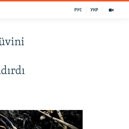
РУС
УКР
lüvini
ndırdı