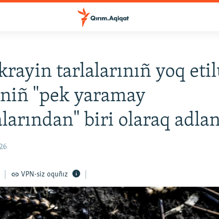
rayin tarlalarınıñ yoq eti
niñ "pek yaramay
alarından" biri olaraq adla
:26
VPN-siz oquñız