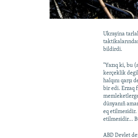
Ukrayina tarla
taktikalarında
bildirdi.
"Yazıq ki, bu 
kerçeklik degi
halqını qarşı 
bir edi. Erzaq
memleketlerge 
dünyanıñ aman 
eq etilmesidir.
etilmesidir... 
ABD Devlet dep