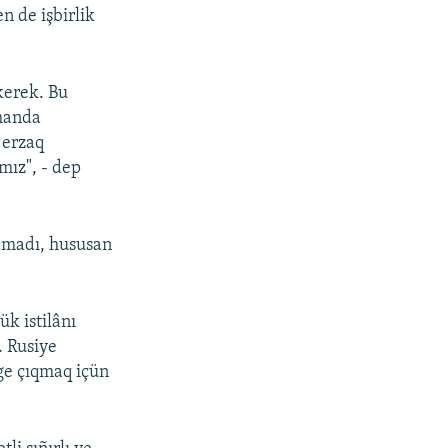
n de işbirlik
kerek. Bu
amanda
 erzaq
mız", - dep
lamadı, hususan
k istilânı
. Rusiye
ege çıqmaq içün