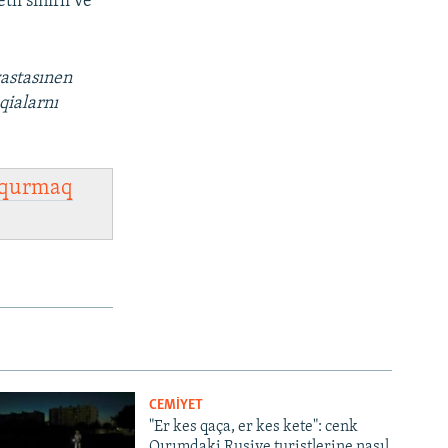
i sıñırlı ve
vastasınen
qialarnı
qurmaq
CEMİYET
"Er kes qaça, er kes kete": cenk
Qırımdaki Rusiye turistlerine nasıl