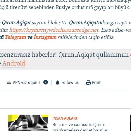
istihbaratnıñ malümatına köre, Donbasta Rusiye muvafaqiyetl
çlü tirenüvi sebebinden Rusiye ordusınıñ ğayıpları büyük.
r
Qırım.Aqiqat
saytını blok etti.
Qırım.Aqiqatnı
küzgü saytı 
kün:
https://krymrcriywdcchs.azureedge.net
. Esas adise-va
ıñ
Telegram
ve
İnstagram
saifelerinden taqip etiñiz.
 tsenzurasız haberler! Qırım.Aqiqat qullanımını
e
Android
.
VPN-siz oquñız
Follow us
Print
İNSAN AQLARI
Bir an – ve casussıñ. Qırım
mahkemeleri devlet hainligi