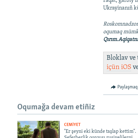
Faqat, ğarbiy 
Ukrayinanıñ kü
Roskomnadzo
oqumaq müm
Qırım.Aqiqatn
Bloklav ve
içün
iOS
v
Paylaşmaq
Oqumağa devam etiñiz
CEMİYET
"Er şeyni eki künde taşlap kettim".
Seferberlik qorqusı rusiyelilerni