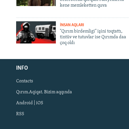
kene memleketten quva
İNSAN AQLARI
"Qırım birdemligi" işini toqtattı,
tintüv ve tutuvlar ise Qırımda daa
çoq oldı
Русский
INFO
Українською
Contacts
QOŞULIÑIZ!
Qırım.Aqiqat. Bizim aqqında
Android | iOS
RSS
RFE/RS bütün saytları