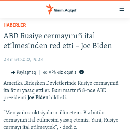
Link
açıqlığı
Esas
HABERLER
mündericege
HABERLER
ABD Rusiye cermayınıñ ital
qaytmaq
SİYASET
Baş
etilmesinden red etti – Joе Biden
İQTİSADİYAT
navigatsiyağa
qaytmaq
08 mart 2022, 19:08
CEMİYET
Qıdıruvğa
MEDENİYET
Paylaşmaq
VPN-siz oquñız
qaytmaq
İNSAN AQLARI
Amerika Birleşken Devletlerinde Rusiye cermayınıñ
italâtını yasaq ettiler. Bunı martnıñ 8-nde ABD
VİDEO
prezidenti
Joe Biden
bildirdi.
SÜRET
"Men yañı sanktsiyalarnı ilân etem. Biz bütün
BLOGLAR
cermaynıñ ital etilmesini yasaq etemiz. Yani, Rusiye
FİKİR
cermayı ital etilmeycek", - dedi o.