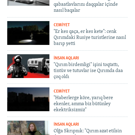
qabaatlavlarını daqqalar içinde
nasıl baqalar
CEMİYET
"Er kes qaça, er kes kete": cenk
Qırımdaki Rusiye turistlerine nasıl
barıp yetti
İNSAN AQLARI
"Qırım birdemligi" işini toqtattı,
tintüv ve tutuvlar ise Qırımda daa
çoq oldı
CEMİYET
"Haberlerge köre, yarıq bere
ekenler, amma biz bütünley
ekektriksizmiz"
İNSAN AQLARI
Olğa Skrıpnık: "Qırım azat etilsin