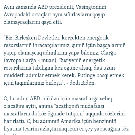
Aynı zamanda ABD prezidenti, Vaşingtonnıñ
Avropadaki ortaqları aynı sıñırlavlarnı qoyıp
olamaycaqlarını qayd etti.
"Biz, Birleşken Devletler, kerçekten energetik
resurslarnıñ ihracatçılarımız, şunıñ içün başqalarınıñ
yapıp olamaycaq adımlarını yapa bilemiz. Olarğa
(avropalılarğa – muar.), Rusiyeniñ energetik
resurslarına tabiligini köz ögüne alsaq, daa uzun
müddetli adımlar etmek kerek. Putinge basqı etmek
içün taqımlarımız birleşti", - dedi Biden.
O, bu adım ABD-niñ özü içün masraflarğa sebep
olacağını ayttı, amma "azatlıqnıñ mudafaası
masraflarnı da köz ögünde tutqanı" aqqında sözlerini
hatırlattı. O, bu adımnıñ Amerika içün benzinniñ
fiyatına tesirini azlaştırmaq içün er şey yapacağına söz