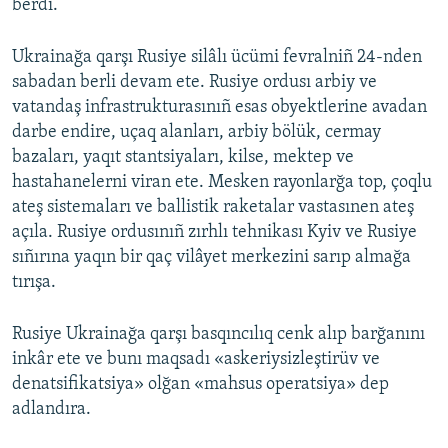
berdi.
Ukrainağa qarşı Rusiye silâlı ücümi fevralniñ 24-nden
sabadan berli devam ete. Rusiye ordusı arbiy ve
vatandaş infrastrukturasınıñ esas obyektlerine avadan
darbe endire, uçaq alanları, arbiy bölük, cermay
bazaları, yaqıt stantsiyaları, kilse, mektep ve
hastahanelerni viran ete. Mesken rayonlarğa top, çoqlu
ateş sistemaları ve ballistik raketalar vastasınen ateş
açıla. Rusiye ordusınıñ zırhlı tehnikası Kyiv ve Rusiye
sıñırına yaqın bir qaç vilâyet merkezini sarıp almağa
tırışa.
Rusiye Ukrainağa qarşı basqıncılıq cenk alıp barğanını
inkâr ete ve bunı maqsadı «askeriysizleştirüv ve
denatsifikatsiya» olğan «mahsus operatsiya» dep
adlandıra.