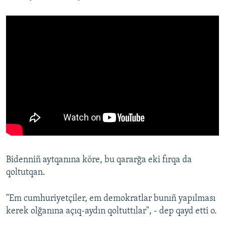
Русский
Українською
QOŞULIÑIZ!
RFE/RS bütün saytları
Bidenniñ aytqanına köre, bu qararğa eki fırqa da
qoltutqan.
"Em cumhuriyetçiler, em demokratlar bunıñ yapılması
kerek olğanına açıq-aydın qoltuttılar", - dep qayd etti o.