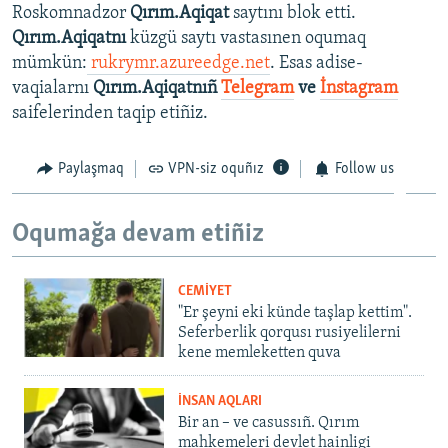
Roskomnadzor
Qırım.Aqiqat
saytını blok etti.
Qırım.Aqiqatnı
küzgü saytı vastasınen oqumaq
mümkün:
rukrymr.azureedge.net
. Esas adise-
vaqialarnı
Qırım.Aqiqatnıñ
Telegram
ve
İnstagram
saifelerinden taqip etiñiz.
Paylaşmaq
VPN-siz oquñız
Follow us
Oqumağa devam etiñiz
CEMİYET
"Er şeyni eki künde taşlap kettim".
Seferberlik qorqusı rusiyelilerni
kene memleketten quva
İNSAN AQLARI
Bir an – ve casussıñ. Qırım
mahkemeleri devlet hainligi