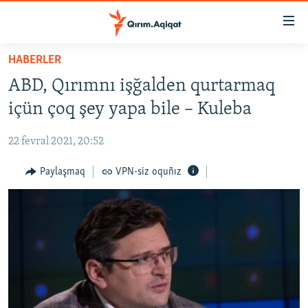
Link
açıqlığı
Esas
HABERLER
mündericege
HABERLER
ABD, Qırımnı işğalden qurtarmaq
qaytmaq
SİYASET
Baş
içün çoq şey yapa bile – Kuleba
İQTİSADİYAT
navigatsiyağa
qaytmaq
22 fevral 2021, 20:52
CEMİYET
Qıdıruvğa
MEDENİYET
Paylaşmaq
VPN-siz oquñız
qaytmaq
İNSAN AQLARI
VİDEO
SÜRET
BLOGLAR
FİKİR