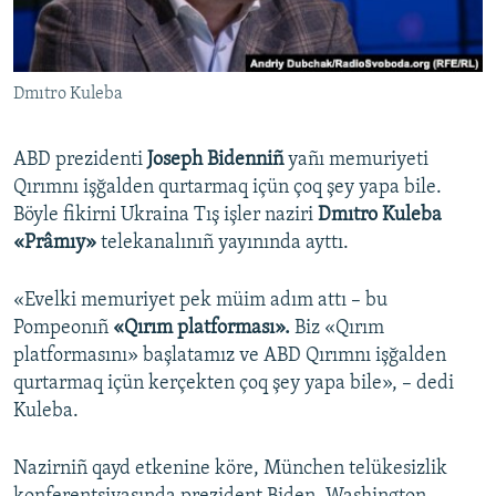
Русский
Українською
Dmıtro Kuleba
QOŞULIÑIZ!
ABD prezidenti
Joseph Bidenniñ
yañı memuriyeti
Qırımnı işğalden qurtarmaq içün çoq şey yapa bile.
Böyle fikirni Ukraina Tış işler naziri
Dmıtro Kuleba
RFE/RS bütün saytları
«Prâmıy»
telekanalınıñ yayınında ayttı.
«Evelki memuriyet pek müim adım attı – bu
Pompeonıñ
«Qırım platforması».
Biz «Qırım
platformasını» başlatamız ve ABD Qırımnı işğalden
qurtarmaq içün kerçekten çoq şey yapa bile», – dedi
Kuleba.
Nazirniñ qayd etkenine köre, München telükesizlik