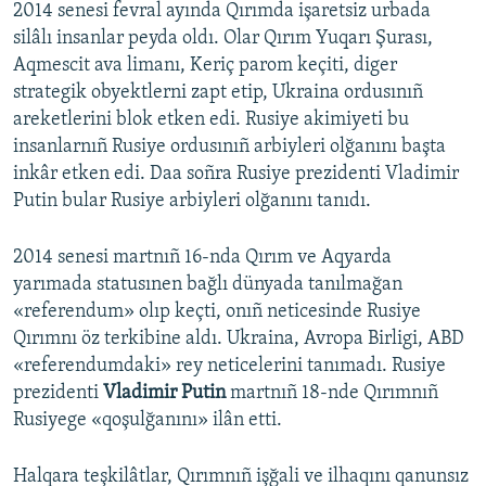
2014 senesi fevral ayında Qırımda işaretsiz urbada
silâlı insanlar peyda oldı. Olar Qırım Yuqarı Şurası,
Aqmescit ava limanı, Keriç parom keçiti, diger
strategik obyektlerni zapt etip, Ukraina ordusınıñ
areketlerini blok etken edi. Rusiye akimiyeti bu
insanlarnıñ Rusiye ordusınıñ arbiyleri olğanını başta
inkâr etken edi. Daa soñra Rusiye prezidenti Vladimir
Putin bular Rusiye arbiyleri olğanını tanıdı.
2014 senesi martnıñ 16-nda Qırım ve Aqyarda
yarımada statusınen bağlı dünyada tanılmağan
«referendum» olıp keçti, onıñ neticesinde Rusiye
Qırımnı öz terkibine aldı. Ukraina, Avropa Birligi, ABD
«referendumdaki» rey neticelerini tanımadı. Rusiye
prezidenti
Vladimir Putin
martnıñ 18-nde Qırımnıñ
Rusiyege «qoşulğanını» ilân etti.
Halqara teşkilâtlar, Qırımnıñ işğali ve ilhaqını qanunsız