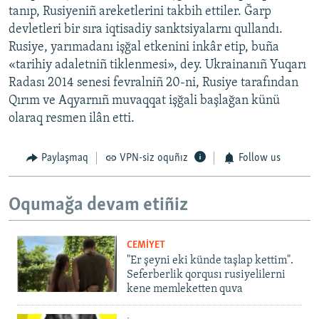
tanıp, Rusiyeniñ areketlerini takbih ettiler. Ğarp
devletleri bir sıra iqtisadiy sanktsiyalarnı qullandı.
Rusiye, yarımadanı işğal etkenini inkâr etip, buña
«tarihiy adaletniñ tiklenmesi», dey. Ukrainanıñ Yuqarı
Radası 2014 senesi fevralniñ 20-ni, Rusiye tarafından
Qırım ve Aqyarnıñ muvaqqat işğali başlağan künü
olaraq resmen ilân etti.
Paylaşmaq
VPN-siz oquñız
Follow us
Oqumağa devam etiñiz
CEMİYET
"Er şeyni eki künde taşlap kettim".
Seferberlik qorqusı rusiyelilerni
kene memleketten quva