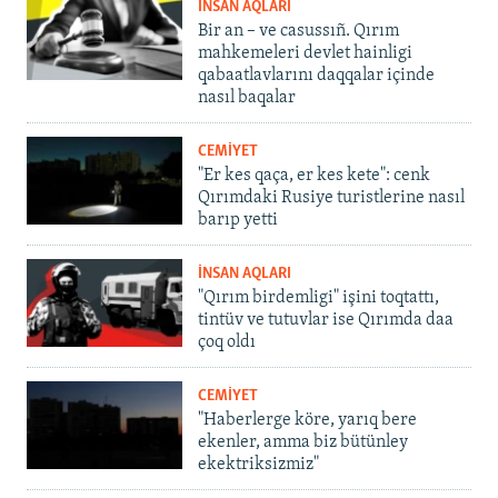
İNSAN AQLARI
Bir an – ve casussıñ. Qırım
mahkemeleri devlet hainligi
qabaatlavlarını daqqalar içinde
nasıl baqalar
CEMİYET
"Er kes qaça, er kes kete": cenk
Qırımdaki Rusiye turistlerine nasıl
barıp yetti
İNSAN AQLARI
"Qırım birdemligi" işini toqtattı,
tintüv ve tutuvlar ise Qırımda daa
çoq oldı
CEMİYET
"Haberlerge köre, yarıq bere
ekenler, amma biz bütünley
ekektriksizmiz"