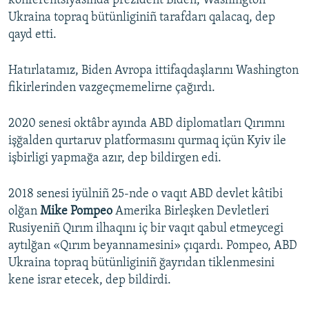
konferentsiyasında prezident Biden, Washington
Ukraina topraq bütünliginiñ tarafdarı qalacaq, dep
qayd etti.
Hatırlatamız, Biden Avropa ittifaqdaşlarını Washington
fikirlerinden vazgeçmemelirne çağırdı.
2020 senesi oktâbr ayında ABD diplomatları Qırımnı
işğalden qurtaruv platformasını qurmaq içün Kyiv ile
işbirligi yapmağa azır, dep bildirgen edi.
2018 senesi iyülniñ 25-nde o vaqıt ABD devlet kâtibi
olğan
Mike Pompeo
Amerika Birleşken Devletleri
Rusiyeniñ Qırım ilhaqını iç bir vaqıt qabul etmeycegi
aytılğan «Qırım beyannamesini» çıqardı. Pompeo, ABD
Ukraina topraq bütünliginiñ ğayrıdan tiklenmesini
kene israr etecek, dep bildirdi.