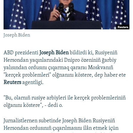
Русский
Українською
Joseph Biden
QOŞULIÑIZ!
ABD prezidenti
Joseph Biden
bildirdi ki, Rusiyeniñ
Hersondan yaqınlarındaki Dnipro özeniniñ ğarbiy
RFE/RS bütün saytları
yalısından ordusını çıqarmaq qararaı Moskvanıñ
"kerçek problemleri" olğnanını köstere, dep haber ete
Reuters
agentligi.
"Bu, olarnıñ rusiye arbiyleri ile kerçek problemleriniñ
olğanını köstere", - dedi o.
Jurnalistlernen subetinde Joseph Biden Rusiyeniñ
Hersondan ordusınıñ çıqarılmasını ilân etmek içün