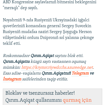
ABD Kongressine saylavlarnıñ bitmesini beklegenini
"meraqlı" dep saydı.
Noyabrniñ 9-nda Rusiyeniñ Ukrayinadaki işğalci
quvetleriniñ komandanı general Sergey Suvorkin
Rusiyeniñ mudafaa naziri Sergey Şoyguğa Herson
vilâyetindeki ordunı Dnipronıñ sol yalısına çekmge
teklif etti.
Roskomnadzor
Qırım.Aqiqat
saytını blok etti.
Qırım.Aqiqatnı
küzgü saytı vastasınen oqumaq
mümkün:
https://krymrcriywdcchs.azureedge.net
.
Esas adise-vaqialarnı
Qırım.Aqiqatnıñ
Telegram
ve
İnstagram
saifelerinden taqip etiñiz.
Bloklav ve tsenzurasız haberler!
Qırım.Aqiqat qullanımını
qurmaq içün