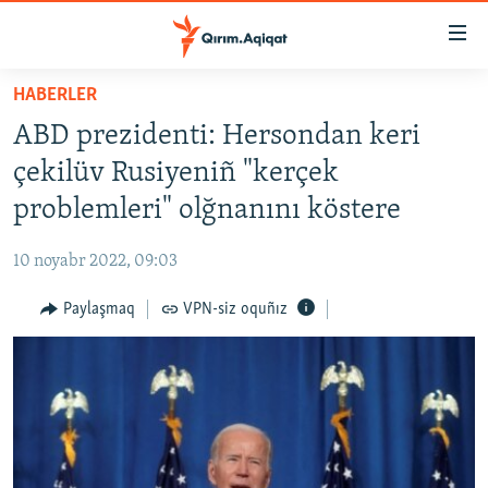
Link
açıqlığı
Esas
HABERLER
mündericege
HABERLER
ABD prezidenti: Hersondan keri
qaytmaq
SİYASET
Baş
çekilüv Rusiyeniñ "kerçek
İQTİSADİYAT
navigatsiyağa
problemleri" olğnanını köstere
qaytmaq
CEMİYET
Qıdıruvğa
10 noyabr 2022, 09:03
MEDENİYET
qaytmaq
Paylaşmaq
VPN-siz oquñız
İNSAN AQLARI
VİDEO
SÜRET
BLOGLAR
FİKİR