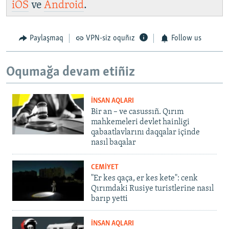
iOS
ve
Android
.
Paylaşmaq
VPN-siz oquñız
Follow us
Oqumağa devam etiñiz
İNSAN AQLARI
Bir an – ve casussıñ. Qırım
mahkemeleri devlet hainligi
qabaatlavlarını daqqalar içinde
nasıl baqalar
CEMİYET
"Er kes qaça, er kes kete": cenk
Qırımdaki Rusiye turistlerine nasıl
barıp yetti
İNSAN AQLARI