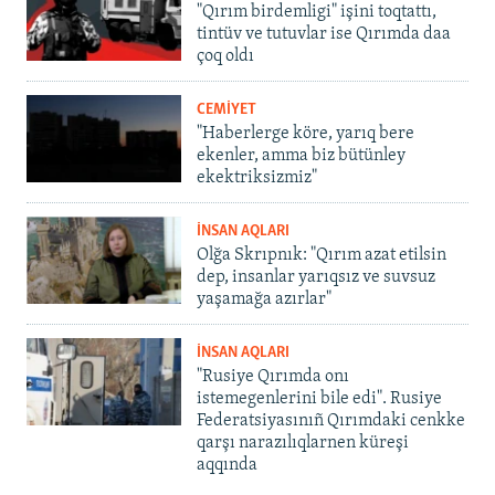
"Qırım birdemligi" işini toqtattı,
tintüv ve tutuvlar ise Qırımda daa
çoq oldı
CEMİYET
"Haberlerge köre, yarıq bere
ekenler, amma biz bütünley
ekektriksizmiz"
İNSAN AQLARI
Olğa Skrıpnık: "Qırım azat etilsin
dep, insanlar yarıqsız ve suvsuz
yaşamağa azırlar"
İNSAN AQLARI
"Rusiye Qırımda onı
istemegenlerini bile edi". Rusiye
Federatsiyasınıñ Qırımdaki cenkke
qarşı narazılıqlarnen küreşi
aqqında