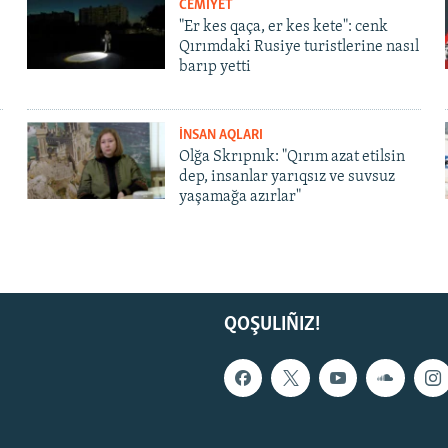
CEMİYET
"Er kes qaça, er kes kete": cenk
Qırımdaki Rusiye turistlerine nasıl
barıp yetti
İNSAN AQLARI
Olğa Skrıpnık: "Qırım azat etilsin
dep, insanlar yarıqsız ve suvsuz
yaşamağa azırlar"
QOŞULIÑIZ!