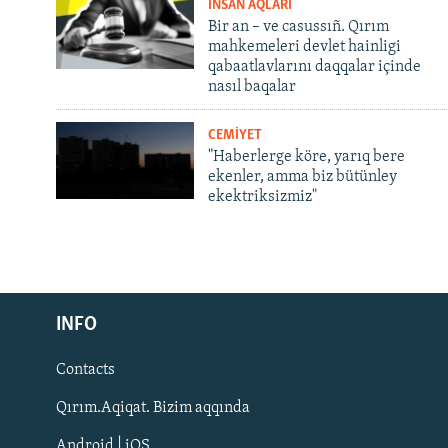
İNSAN AQLARI
Bir an – ve casussıñ. Qırım
mahkemeleri devlet hainligi
qabaatlavlarını daqqalar içinde
nasıl baqalar
CEMİYET
"Haberlerge köre, yarıq bere
ekenler, amma biz bütünley
ekektriksizmiz"
Русский
INFO
Українською
Contacts
QOŞULIÑIZ!
Qırım.Aqiqat. Bizim aqqında
Android | iOS