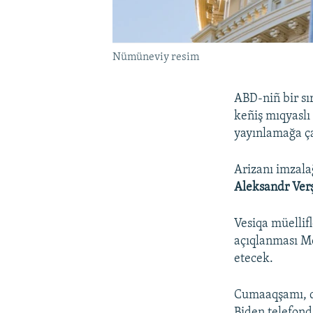
Nümüneviy resim
ABD-niñ bir sı
keñiş mıqyaslı 
yayınlamağa ça
Arizanı imzala
Aleksandr Ver
Vesiqa müellifl
açıqlanması M
etecek.
Cumaaqşamı, d
Biden telefond