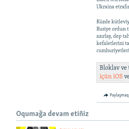
Ukraina etrafı
Küzde kütleviy
Rusiye ordusı 
azırlay, dep t
kefaletlerini 
cumhuriyetleri
Bloklav ve
içün
iOS
v
Paylaşmaq
Oqumağa devam etiñiz