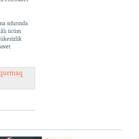
na sıñırında
lâlı ücüm
lükesizlik
sovet
qurmaq