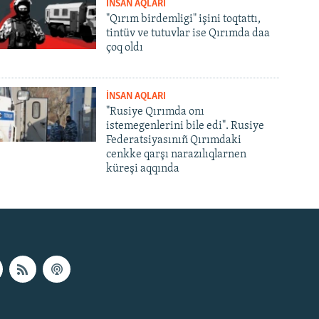
İNSAN AQLARI
"Qırım birdemligi" işini toqtattı,
tintüv ve tutuvlar ise Qırımda daa
çoq oldı
İNSAN AQLARI
"Rusiye Qırımda onı
istemegenlerini bile edi". Rusiye
Federatsiyasınıñ Qırımdaki
cenkke qarşı narazılıqlarnen
küreşi aqqında