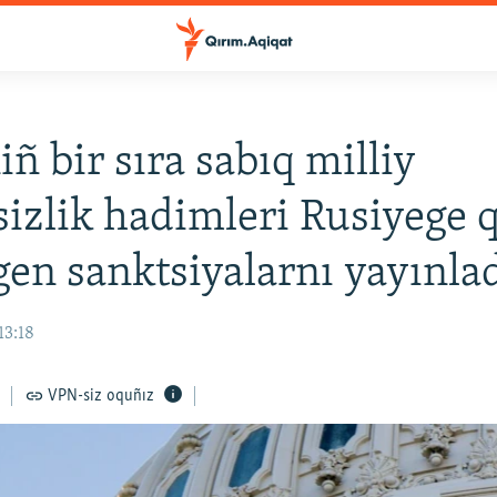
ñ bir sıra sabıq milliy
sizlik hadimleri Rusiyege q
lgen sanktsiyalarnı yayınla
13:18
VPN-siz oquñız