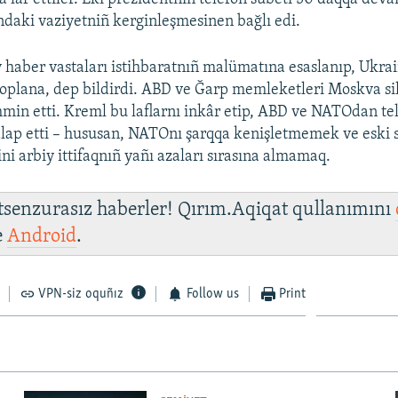
ndaki vaziyetniñ kerginleşmesinen bağlı edi.
 haber vastaları istihbaratnıñ malümatına esaslanıp, Ukrai
toplana, dep bildirdi. ABD ve Ğarp memleketleri Moskva si
ahmin etti. Kreml bu laflarnı inkâr etip, ABD ve NATOdan te
talap etti – hususan, NATOnı şarqqa kenişletmemek ve eski 
ni arbiy ittifaqnıñ yañı azaları sırasına almamaq.
 tsenzurasız haberler! Qırım.Aqiqat qullanımını
e
Android
.
VPN-siz oquñız
Follow us
Print