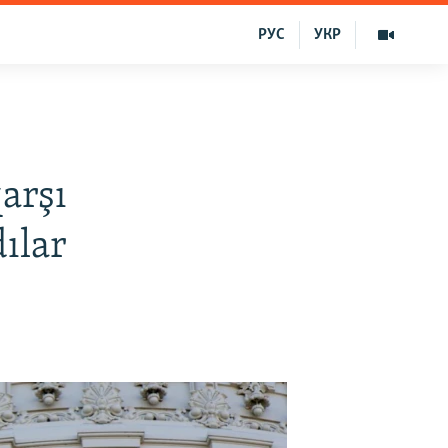
РУС
УКР
arşı
dılar