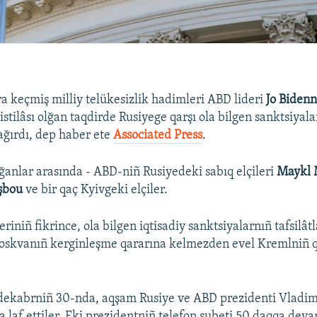
ra keçmiş milliy telükesizlik hadimleri ABD lideri
Jo Bidenn
istilâsı olğan taqdirde Rusiyege qarşı ola bilgen sanktsiyal
ğırdı, dep haber ete
Associated Press
.
ğanlar arasında - ABD-niñ Rusiyedeki sabıq elçileri
Maykl 
şbou
ve bir qaç Kyivgeki elçiler.
eriniñ fikrince, ola bilgen iqtisadiy sanktsiyalarnıñ tafsilât
oskvanıñ kerginleşme qararına kelmezden evel Kremlniñ qa
ekabrniñ 30-nda, aqşam Rusiye ve ABD prezidenti Vladimi
a laf ettiler. Eki prezidentniñ telefon subeti 50 daqqa dev