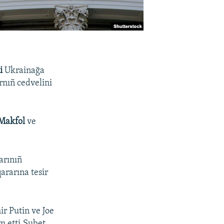
i
Ukrainağa
arnıñ cedvelini
Makfol
ve
larınıñ
rarına tesir
r Putin ve Joe
am etti.Subet