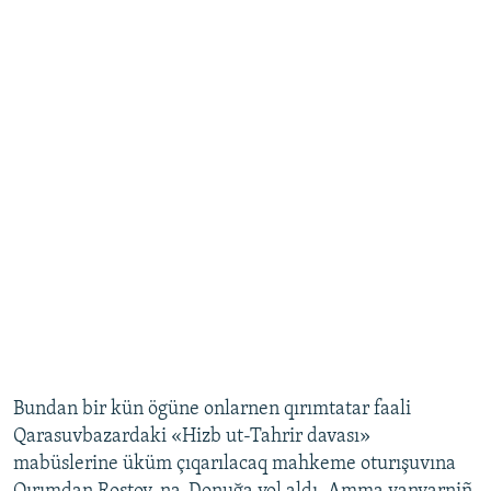
Bundan bir kün ögüne onlarnen qırımtatar faali
Qarasuvbazardaki «Hizb ut-Tahrir davası»
mabüslerine üküm çıqarılacaq mahkeme oturışuvına