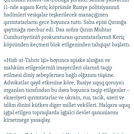
Qırımdan Rostov-na-Donuğa yol aldı. Amma yanvarniñ
11-nde aqşam Keriç köpründe Rusiye politsiyasınıñ
hadimleri vesiqalar teşkerilecek manaçığınen
qırımtatarlarnı gece boyunca tuttı. Saba episi Qırımğa
qaytmağa mecbur edi. Daa soñra Qırım Muhtar
Cumhuriyetiniñ prokuraturası qırımtatarlarnıñ Keriç
köpründen keçmesi blok etilgeninden tahqiqat başlattı.
«Hizb ut-Tahrir işi» boyunca apiske alınğan ve
mahküm etilgenlerniñ imayecileri olarnıñ taqip
etilmesi diniy sebeplernen bağlı olğanını tüşüne.
Advokatlar qayd etkenine köre, Rusiye uquq qoruyıcı
organları tarafından bu dava boyunca taqip etilgenler –
ekseriyeti qırımtatarlar ve ukrain, rus, tacik, azeri ve
islâm dinini kütken diger millet vekilleri. Halqara uquq
işğal etilgen topraqlarda işğalci devlet qanunlarını
kirsetmege yasaqlay.