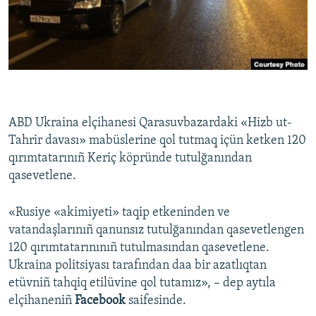
Русский
Українською
QOŞULIÑIZ!
ABD Ukraina elçihanesi Qarasuvbazardaki «Hizb ut-
Tahrir davası» mabüslerine qol tutmaq içün ketken 120
RFE/RS bütün saytları
qırımtatarınıñ Keriç köpründe tutulğanından
qasevetlene.
«Rusiye «akimiyeti» taqip etkeninden ve
vatandaşlarınıñ qanunsız tutulğanından qasevetlengen
120 qırımtatarınınıñ tutulmasından qasevetlene.
Ukraina politsiyası tarafından daa bir azatlıqtan
etüvniñ tahqiq etilüvine qol tutamız», – dep aytıla
elçihaneniñ
Facebook
saifesinde.