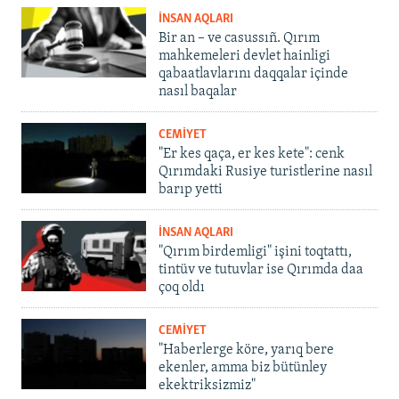
İNSAN AQLARI
Bir an – ve casussıñ. Qırım
mahkemeleri devlet hainligi
qabaatlavlarını daqqalar içinde
nasıl baqalar
CEMİYET
"Er kes qaça, er kes kete": cenk
Qırımdaki Rusiye turistlerine nasıl
barıp yetti
İNSAN AQLARI
"Qırım birdemligi" işini toqtattı,
tintüv ve tutuvlar ise Qırımda daa
çoq oldı
CEMİYET
"Haberlerge köre, yarıq bere
ekenler, amma biz bütünley
ekektriksizmiz"