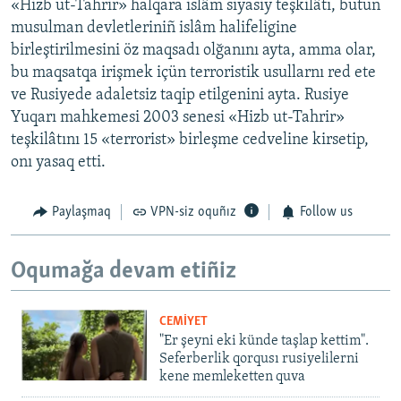
«Hizb ut-Tahrir» halqara islâm siyasiy teşkilâtı, bütün
musulman devletleriniñ islâm halifeligine
birleştirilmesini öz maqsadı olğanını ayta, amma olar,
bu maqsatqa irişmek içün terroristik usullarnı red ete
ve Rusiyede adaletsiz taqip etilgenini ayta. Rusiye
Yuqarı mahkemesi 2003 senesi «Hizb ut-Tahrir»
teşkilâtını 15 «terrorist» birleşme cedveline kirsetip,
onı yasaq etti.
Paylaşmaq
VPN-siz oquñız
Follow us
Oqumağa devam etiñiz
CEMİYET
"Er şeyni eki künde taşlap kettim".
Seferberlik qorqusı rusiyelilerni
kene memleketten quva