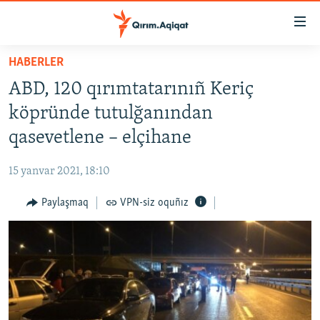
Link
açıqlığı
Esas
HABERLER
mündericege
HABERLER
ABD, 120 qırımtatarınıñ Keriç
qaytmaq
SİYASET
Baş
köpründe tutulğanından
İQTİSADİYAT
navigatsiyağa
qasevetlene – elçihane
qaytmaq
CEMİYET
Qıdıruvğa
15 yanvar 2021, 18:10
MEDENİYET
qaytmaq
Paylaşmaq
VPN-siz oquñız
İNSAN AQLARI
VİDEO
SÜRET
BLOGLAR
FİKİR