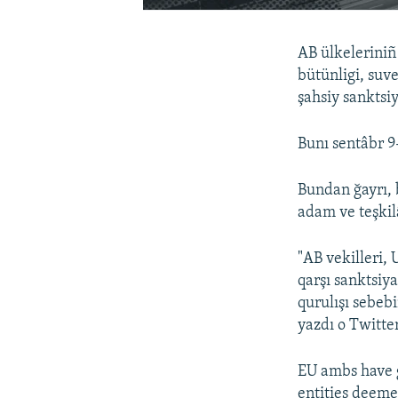
AB ülkeleriniñ
bütünligi, suve
şahsiy sanktsi
Bunı sentâbr 9
Bundan ğayrı, 
adam ve teşkilâ
"AB vekilleri,
qarşı sanktsiy
qurulışı sebeb
yazdı o Twitte
EU ambs have g
entities deeme