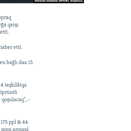
opraq
rğa qarşı
tti.
haber etti.
en bağlı daa 15
4 teşkilâtqa
köprüniñ
 qoşulacaq", -
 175 ppl & 44
. soon around