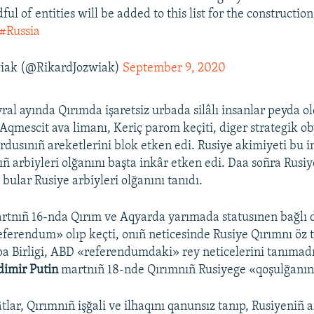
ful of entities will be added to this list for the construction
#Russia
wiak (@RikardJozwiak)
September 9, 2020
ral ayında Qırımda işaretsiz urbada silâlı insanlar peyda ol
 Aqmescit ava limanı, Keriç parom keçiti, diger strategik ob
ordusınıñ areketlerini blok etken edi. Rusiye akimiyeti bu 
ıñ arbiyleri olğanını başta inkâr etken edi. Daa soñra Rusiy
bular Rusiye arbiyleri olğanını tanıdı.
artnıñ 16-nda Qırım ve Aqyarda yarımada statusınen bağlı
ferendum» olıp keçti, onıñ neticesinde Rusiye Qırımnı öz t
a Birligi, ABD «referendumdaki» rey neticelerini tanımadı
dimir Putin
martnıñ 18-nde Qırımnıñ Rusiyege «qoşulğanını»
tlar, Qırımnıñ işğali ve ilhaqını qanunsız tanıp, Rusiyeniñ a