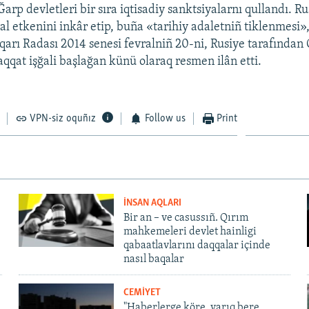
 Ğarp devletleri bir sıra iqtisadiy sanktsiyalarnı qullandı. Ru
al etkenini inkâr etip, buña «tarihiy adaletniñ tiklenmesi»,
arı Radası 2014 senesi fevralniñ 20-ni, Rusiye tarafından 
qat işğali başlağan künü olaraq resmen ilân etti.
VPN-siz oquñız
Follow us
Print
İNSAN AQLARI
Bir an – ve casussıñ. Qırım
mahkemeleri devlet hainligi
qabaatlavlarını daqqalar içinde
nasıl baqalar
CEMİYET
"Haberlerge köre, yarıq bere