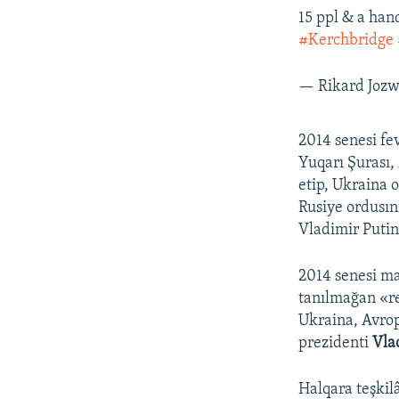
15 ppl & a hand
#Kerchbridge
— Rikard Joz
2014 senesi fev
Yuqarı Şurası,
etip, Ukraina 
Rusiye ordusın
Vladimir Putin 
2014 senesi m
tanılmağan «re
Ukraina, Avrop
prezidenti
Vla
Halqara teşkilâ