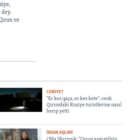
siye,
 dey.
Qırım ve
CEMİYET
"Er kes qaça, er kes kete": cenk
Qırımdaki Rusiye turistlerine nasıl
barıp yetti
İNSAN AQLARI
Olğa Skrıpnık: "Qırım azat etilsin