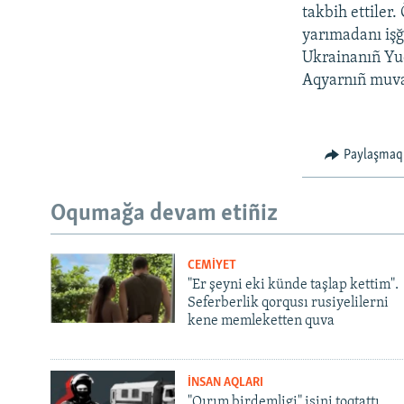
takbih ettiler.
yarımadanı işğ
Ukrainanıñ Yuq
Aqyarnıñ muvaq
Paylaşmaq
Oqumağa devam etiñiz
CEMİYET
"Er şeyni eki künde taşlap kettim".
Seferberlik qorqusı rusiyelilerni
kene memleketten quva
İNSAN AQLARI
"Qırım birdemligi" işini toqtattı,