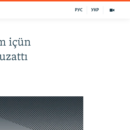
РУС
УКР
ım içün
uzattı