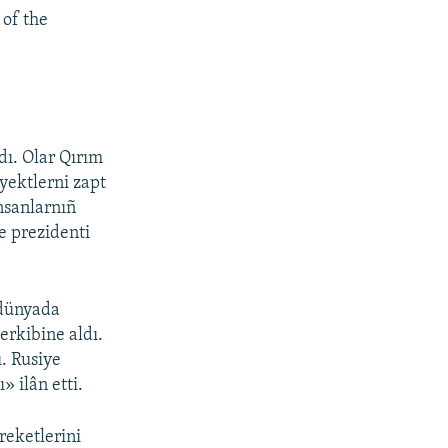
 of the
dı. Olar Qırım
yektlerni zapt
insanlarnıñ
e prezidenti
 dünyada
erkibine aldı.
. Rusiye
 ilân etti.
reketlerini