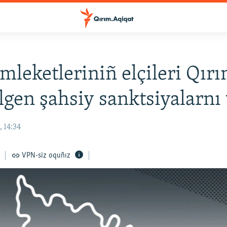
leketleriniñ elçileri Qır
ilgen şahsiy sanktsiyalarnı 
 14:34
VPN-siz oquñız