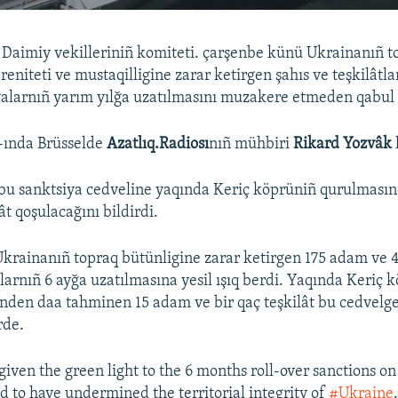
 Daimiy vekilleriniñ komiteti. çarşenbe künü Ukrainanıñ t
reniteti ve mustaqilligine zarar ketirgen şahıs ve teşkilâtla
yalarnıñ yarım yılğa uzatılmasını muzakere etmeden qabul e
-ında Brüsselde
Azatlıq.Radiosı
nıñ mühbiri
Rikard Yozvâk
bu sanktsiya cedveline yaqında Keriç köprüniñ qurulmasın
t qoşulacağını bildirdi.
 Ukrainanıñ topraq bütünligine zarar ketirgen 175 adam ve 4
alarnıñ 6 ayğa uzatılmasına yesil ışıq berdi. Yaqında Keriç 
inden daa tahminen 15 adam ve bir qaç teşkilât bu cedvelge
rde.
iven the green light to the 6 months roll-over sanctions on
d to have undermined the territorial integrity of
#Ukraine