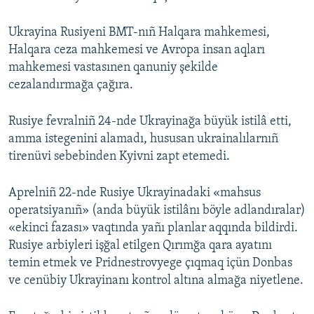
Ukrayina Rusiyeni BMT-nıñ Halqara mahkemesi,
Halqara ceza mahkemesi ve Avropa insan aqları
mahkemesi vastasınen qanuniy şekilde
cezalandırmağa çağıra.
Rusiye fevralniñ 24-nde Ukrayinağa büyük istilâ etti,
amma istegenini alamadı, hususan ukrainalılarnıñ
tirenüvi sebebinden Kyivni zapt etemedi.
Aprelniñ 22-nde Rusiye Ukrayinadaki «mahsus
operatsiyanıñ» (anda büyük istilânı böyle adlandıralar)
«ekinci fazası» vaqtında yañı planlar aqqında bildirdi.
Rusiye arbiyleri işğal etilgen Qırımğa qara ayatını
temin etmek ve Pridnestrovyege çıqmaq içün Donbas
ve cenübiy Ukrayinanı kontrol altına almağa niyetlene.