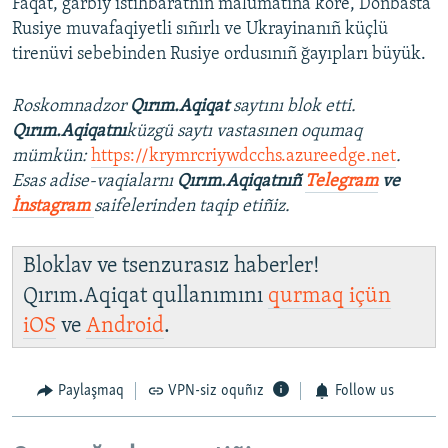
Faqat, ğarbiy istihbaratnıñ malümatına köre, Donbasta
Rusiye muvafaqiyetli sıñırlı ve Ukrayinanıñ küçlü
tirenüvi sebebinden Rusiye ordusınıñ ğayıpları büyük.
Roskomnadzor
Qırım.Aqiqat
saytını blok etti.
Qırım.Aqiqatnı
küzgü saytı vastasınen oqumaq
mümkün:
https://krymrcriywdcchs.azureedge.net
.
Esas adise-vaqialarnı
Qırım.Aqiqatnıñ
Telegram
ve
İnstagram
saifelerinden taqip etiñiz.
Bloklav ve tsenzurasız haberler!
Qırım.Aqiqat qullanımını
qurmaq içün
iOS
ve
Android
.
Paylaşmaq
VPN-siz oquñız
Follow us