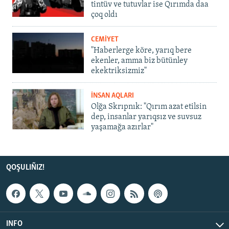
tintüv ve tutuvlar ise Qırımda daa
çoq oldı
CEMİYET
"Haberlerge köre, yarıq bere
ekenler, amma biz bütünley
ekektriksizmiz"
İNSAN AQLARI
Olğa Skrıpnık: "Qırım azat etilsin
dep, insanlar yarıqsız ve suvsuz
yaşamağa azırlar"
QOŞULIÑIZ!
INFO