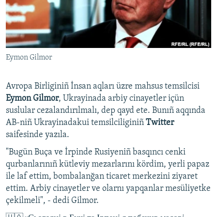
Русский
Українською
Eymon Gilmor
QOŞULIÑIZ!
Avropa Birliginiñ İnsan aqları üzre mahsus temsilcisi
Eymon Gilmor
, Ukrayinada arbiy cinayetler içün
RFE/RS bütün saytları
suslular cezalandırılmalı, dep qayd ete. Bunıñ aqqında
AB-niñ Ukrayinadakui temsilciliginiñ
Twitter
saifesinde yazıla.
"Bugün Buça ve İrpinde Rusiyeniñ basqıncı cenki
qurbanlarınıñ kütleviy mezarlarını kördim, yerli papaz
ile laf ettim, bombalanğan ticaret merkezini ziyaret
ettim. Arbiy cinayetler ve olarnı yapqanlar mesüliyetke
çekilmeli", - dedi Gilmor.