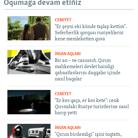
Oqumağa devam etiñiz
CEMİYET
"Er şeyni eki künde taşlap kettim".
Seferberlik qorqusı rusiyelilerni
kene memleketten quva
İNSAN AQLARI
Bir an – ve casussıñ. Qırım
mahkemeleri devlet hainligi
qabaatlavlarını daqqalar içinde
nasıl baqalar
CEMİYET
"Er kes qaça, er kes kete": cenk
Qırımdaki Rusiye turistlerine nasıl
barıp yetti
İNSAN AQLARI
"Qırım birdemligi" işini toqtattı,