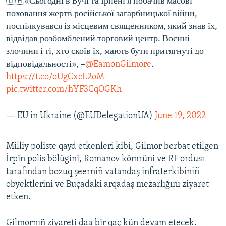
🇺🇦«Сьогодні в Бучі та Ірпені я побачив масові
поховання жертв російської загарбницької війни,
поспілкувався із місцевим священником, який знав їх,
відвідав розбомблений торговий центр. Воєнні
злочини і ті, хто скоїв їх, мають бути притягнуті до
відповідальності», –
@EamonGilmore
.
https://t.co/oUgCxcL2oM
pic.twitter.com/hYF3CqOGKh
— EU in Ukraine (@EUDelegationUA)
June 19, 2022
Milliy poliste qayd etkenleri kibi, Gilmor berbat etilgen
İrpin polis bölügini, Romanov kömrüni ve RF ordusı
tarafından bozuq şeerniñ vatandaş infraterkibiniñ
obyektlerini ve Buçadaki arqadaş mezarlığını ziyaret
etken.
Gilmornıñ ziyareti daa bir qaç kün devam etecek.