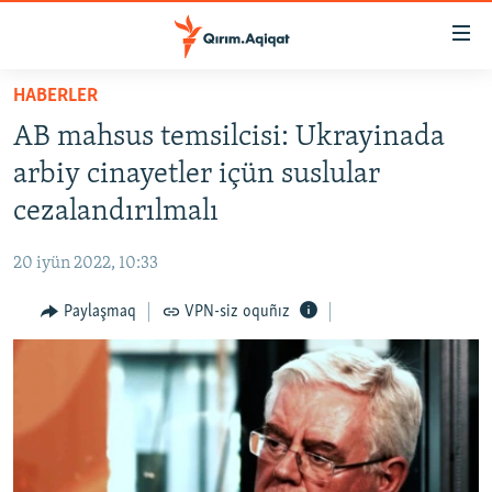
Link
açıqlığı
Esas
HABERLER
mündericege
HABERLER
AB mahsus temsilcisi: Ukrayinada
qaytmaq
SİYASET
Baş
arbiy cinayetler içün suslular
İQTİSADİYAT
navigatsiyağa
cezalandırılmalı
qaytmaq
CEMİYET
Qıdıruvğa
20 iyün 2022, 10:33
MEDENİYET
qaytmaq
Paylaşmaq
VPN-siz oquñız
İNSAN AQLARI
VİDEO
SÜRET
BLOGLAR
FİKİR