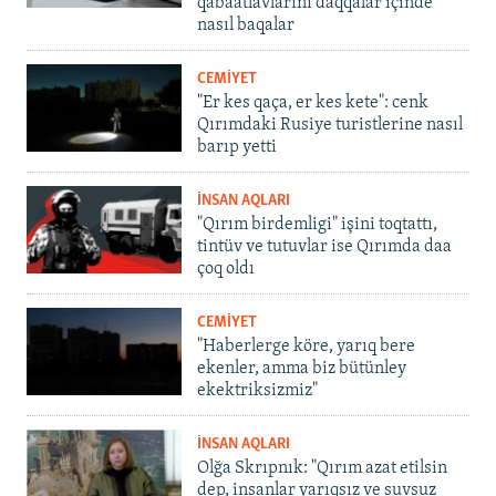
qabaatlavlarını daqqalar içinde
nasıl baqalar
CEMİYET
"Er kes qaça, er kes kete": cenk
Qırımdaki Rusiye turistlerine nasıl
barıp yetti
İNSAN AQLARI
"Qırım birdemligi" işini toqtattı,
tintüv ve tutuvlar ise Qırımda daa
çoq oldı
CEMİYET
"Haberlerge köre, yarıq bere
ekenler, amma biz bütünley
ekektriksizmiz"
İNSAN AQLARI
Olğa Skrıpnık: "Qırım azat etilsin
dep, insanlar yarıqsız ve suvsuz