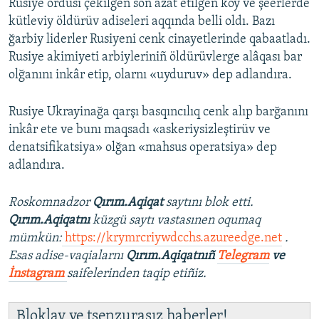
Rusiye ordusı çekilgen soñ azat etilgen köy ve şeerlerde
kütleviy öldürüv adiseleri aqqında belli oldı. Bazı
ğarbiy liderler Rusiyeni cenk cinayetlerinde qabaatladı.
Rusiye akimiyeti arbiyleriniñ öldürüvlerge alâqası bar
olğanını inkâr etip, olarnı «uyduruv» dep adlandıra.
Rusiye Ukrayinağa qarşı basqıncılıq cenk alıp barğanını
inkâr ete ve bunı maqsadı «askeriysizleştirüv ve
denatsifikatsiya» olğan «mahsus operatsiya» dep
adlandıra.
Roskomnadzor
Qırım.Aqiqat
saytını blok etti.
Qırım.Aqiqatnı
küzgü saytı vastasınen oqumaq
mümkün:
https://krymrcriywdcchs.azureedge.net
.
Esas adise-vaqialarnı
Qırım.Aqiqatnıñ
Telegram
ve
İnstagram
saifelerinden taqip etiñiz.
Bloklav ve tsenzurasız haberler!