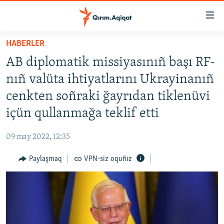
Link
açıqlığı
Esas
HABERLER
mündericege
HABERLER
AB diplomatik missiyasınıñ başı RF-
qaytmaq
SİYASET
Baş
nıñ valüta ihtiyatlarını Ukrayinanıñ
İQTİSADİYAT
navigatsiyağa
cenkten soñraki ğayrıdan tiklenüvi
qaytmaq
CEMİYET
içün qullanmağa teklif etti
Qıdıruvğa
MEDENİYET
qaytmaq
09 may 2022, 12:35
İNSAN AQLARI
Paylaşmaq
VPN-siz oquñız
VİDEO
SÜRET
BLOGLAR
FİKİR