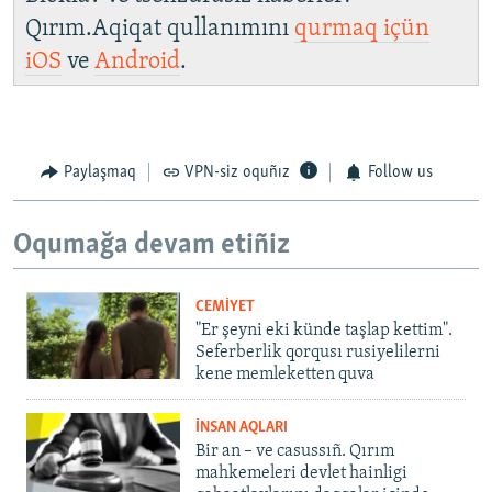
Qırım.Aqiqat qullanımını
qurmaq içün
iOS
ve
Android
.
Paylaşmaq
VPN-siz oquñız
Follow us
Oqumağa devam etiñiz
CEMİYET
"Er şeyni eki künde taşlap kettim".
Seferberlik qorqusı rusiyelilerni
kene memleketten quva
İNSAN AQLARI
Bir an – ve casussıñ. Qırım
mahkemeleri devlet hainligi