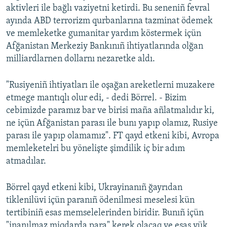
aktivleri ile bağlı vaziyetni ketirdi. Bu seneniñ fevral
ayında ABD terrorizm qurbanlarına tazminat ödemek
ve memleketke gumanitar yardım köstermek içün
Afğanistan Merkeziy Bankınıñ ihtiyatlarında olğan
milliardlarnen dollarnı nezaretke aldı.
"Rusiyeniñ ihtiyatları ile oşağan areketlerni muzakere
etmege mantıqlı olur edi, - dedi Börrel. - Bizim
cebimizde paramız bar ve birisi maña añlatmalıdır ki,
ne içün Afğanistan parası ile bunı yapıp olamız, Rusiye
parası ile yapıp olamamız". FT qayd etkeni kibi, Avropa
memleketelri bu yönelişte şimdilik iç bir adım
atmadılar.
Börrel qayd etkeni kibi, Ukrayinanıñ ğayrıdan
tiklenilüvi içün paranıñ ödenilmesi meselesi kün
tertibiniñ esas memselelerinden biridir. Bunıñ içün
"inanılmaz miqdarda para" kerek olacaq ve esas yük