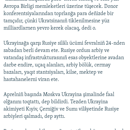
Avropa Birligi memleketleri üzerine tüşecek. Donor
konferentsiyalarından toprlanğa para deñizde bir
tamçıdır, çünki Ukratsinanıñ tiklenilmesine yüz
milliardlarnen yevro kerek olacaq, dedi o.
Ukrayinağa qarşı Rusiye silâlı ücümi fevralniñ 24-nden
sabadan berli devam ete. Rusiye ordusı arbiy ve
vatandaş infrastrukturasınıñ esas obyektlerine avadan
darbe endire, uçaq alanları, arbiy bölük, cermay
bazaları, yaqıt stantsiyaları, kilse, mektep ve
hastahanelerni viran ete.
Aprelniñ başında Moskva Ukrayina şimalinde faal
olğanını toqtattı, dep bildirdi. Tezden Ukrayina
akimiyeti Kıyiv, Çerniğiv ve Sumı vilâyetinde Rusiye
arbiyleri qalmadı, dep ayttı.