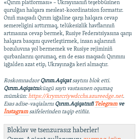
«Qırım platforması» – Ukrayınanıñ teşebbüsinen
qurulğan halqara mesleat-koordinatsion formattır.
Onıñ maqsadı Qırım işğaline qarşı halqara cevap
semereligini arttırmaq, telükesizlik havflarınıñ
artmasına cevap bermek, Rusiye Federatsiyasına qarşı
halqara basqını quvetleştirmek, insan aqlarınıñ
bozuluvına yol bermemek ve Rusiye rejiminiñ
qurbanlarını qorumaq, em de esas maqsadı Qırımnı
işğalden azat etip, Ukrayınağa keri almaqtır.
Roskomnadzor
Qırım.Aqiqat
saytını blok etti.
Qırım.Aqiqatnı
küzgü saytı vastasınen oqumaq
mümkün:
https://krymrcriywdcchs.azureedge.net
.
Esas adise-vaqialarnı
Qırım.Aqiqatnıñ
Telegram
ve
İnstagram
saifelerinden taqip etiñiz.
Bloklav ve tsenzurasız haberler!