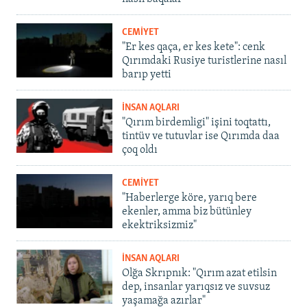
CEMİYET
"Er kes qaça, er kes kete": cenk
Qırımdaki Rusiye turistlerine nasıl
barıp yetti
İNSAN AQLARI
"Qırım birdemligi" işini toqtattı,
tintüv ve tutuvlar ise Qırımda daa
çoq oldı
CEMİYET
"Haberlerge köre, yarıq bere
ekenler, amma biz bütünley
ekektriksizmiz"
İNSAN AQLARI
Olğa Skrıpnık: "Qırım azat etilsin
dep, insanlar yarıqsız ve suvsuz
yaşamağa azırlar"