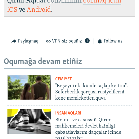
Qırım.Aqiqat qullanımını
qurmaq içün
iOS
ve
Android
.
Paylaşmaq
VPN-siz oquñız
Follow us
Oqumağa devam etiñiz
CEMİYET
"Er şeyni eki künde taşlap kettim".
Seferberlik qorqusı rusiyelilerni
kene memleketten quva
İNSAN AQLARI
Bir an – ve casussıñ. Qırım
mahkemeleri devlet hainligi
qabaatlavlarını daqqalar içinde
nasıl baqalar