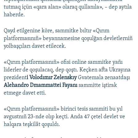
tutmaq içün «qara alan» olaraq qullanıla», – dep aytıla
haberde.
Qayd etilgenine köre, sammitke bıltır «Qırım
platformasınıñ» beyannamesine qoşulğan devletlerniñ
yolbaşçıları davet etilecek.
«Qırım platformasınıñ» ofisi online sammitke yañı
liderler de qoşulacaq, dep qoştı. Keçken afta Ukrayına
prezident
i Volodımır Zelenskıy
Gvatemala zenaatdaşı
Alehandro Dmammattei Fayanı
sammitte iştirak
etmege davet etti.
«Qırım platformasınıñ» birinci tesis sammiti bu yıl
avgustnıñ 23-nde olıp keçti. Anda 47 çetel devlet ve
halqara teşkilât qoşuldı.