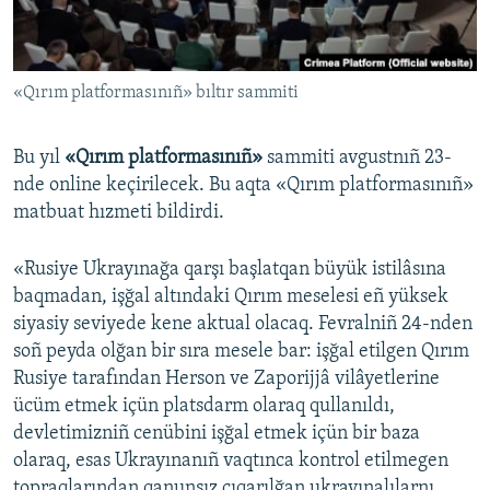
Русский
Українською
«Qırım platformasınıñ» bıltır sammiti
QOŞULIÑIZ!
Bu yıl
«Qırım platformasınıñ»
sammiti avgustnıñ 23-
nde online keçirilecek. Bu aqta «Qırım platformasınıñ»
matbuat hızmeti bildirdi.
RFE/RS bütün saytları
«Rusiye Ukrayınağa qarşı başlatqan büyük istilâsına
baqmadan, işğal altındaki Qırım meselesi eñ yüksek
siyasiy seviyede kene aktual olacaq. Fevralniñ 24-nden
soñ peyda olğan bir sıra mesele bar: işğal etilgen Qırım
Rusiye tarafından Herson ve Zaporijjâ vilâyetlerine
ücüm etmek içün platsdarm olaraq qullanıldı,
devletimizniñ cenübini işğal etmek içün bir baza
olaraq, esas Ukrayınanıñ vaqtınca kontrol etilmegen
topraqlarından qanunsız çıqarılğan ukrayınalılarnı