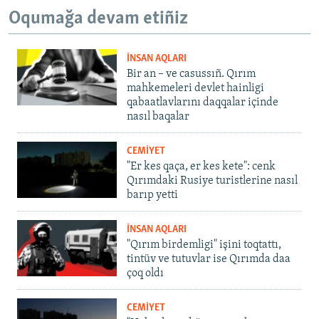
Oqumağa devam etiñiz
İNSAN AQLARI
Bir an – ve casussıñ. Qırım
mahkemeleri devlet hainligi
qabaatlavlarını daqqalar içinde
nasıl baqalar
CEMİYET
"Er kes qaça, er kes kete": cenk
Qırımdaki Rusiye turistlerine nasıl
barıp yetti
İNSAN AQLARI
"Qırım birdemligi" işini toqtattı,
tintüv ve tutuvlar ise Qırımda daa
çoq oldı
CEMİYET