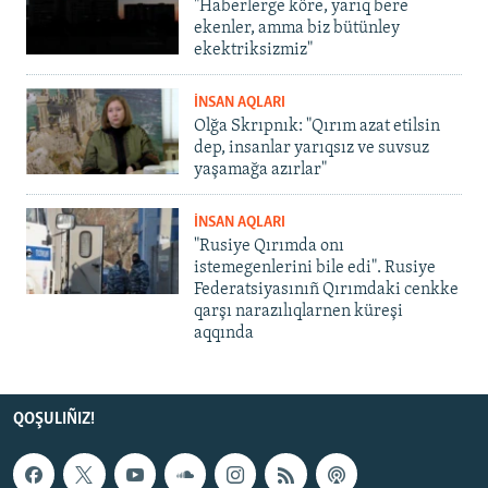
"Haberlerge köre, yarıq bere
ekenler, amma biz bütünley
ekektriksizmiz"
İNSAN AQLARI
Olğa Skrıpnık: "Qırım azat etilsin
dep, insanlar yarıqsız ve suvsuz
yaşamağa azırlar"
İNSAN AQLARI
"Rusiye Qırımda onı
istemegenlerini bile edi". Rusiye
Federatsiyasınıñ Qırımdaki cenkke
qarşı narazılıqlarnen küreşi
aqqında
QOŞULIÑIZ!