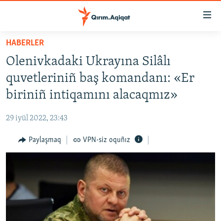
Link
açıqlığı
Esas
HABERLER
mündericege
HABERLER
Olenivkadaki Ukrayına Silâlı
qaytmaq
SİYASET
Baş
quvetleriniñ baş komandanı: «Er
İQTİSADİYAT
navigatsiyağa
biriniñ intiqamını alacaqmız»
qaytmaq
CEMİYET
Qıdıruvğa
29 iyül 2022, 23:43
MEDENİYET
qaytmaq
Paylaşmaq
VPN-siz oquñız
İNSAN AQLARI
VİDEO
SÜRET
BLOGLAR
FİKİR