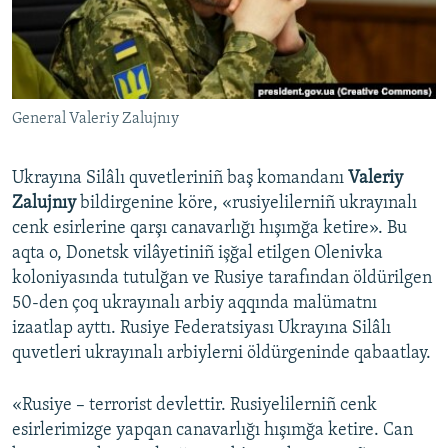
Русский
Українською
General Valeriy Zalujnıy
QOŞULIÑIZ!
Ukrayına Silâlı quvetleriniñ baş komandanı
Valeriy
Zalujnıy
bildirgenine köre, «rusiyelilerniñ ukrayınalı
RFE/RS bütün saytları
cenk esirlerine qarşı canavarlığı hışımğa ketire». Bu
aqta o, Donetsk vilâyetiniñ işğal etilgen Olenivka
koloniyasında tutulğan ve Rusiye tarafından öldürilgen
50-den çoq ukrayınalı arbiy aqqında malümatnı
izaatlap ayttı. Rusiye Federatsiyası Ukrayına Silâlı
quvetleri ukrayınalı arbiylerni öldürgeninde qabaatlay.
«Rusiye – terrorist devlettir. Rusiyelilerniñ cenk
esirlerimizge yapqan canavarlığı hışımğa ketire. Can