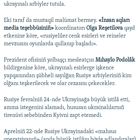
ukrayınalı arbiyler tutula.
Eki taraf da mustaqil malümat bermey.
«İnsan aqları
media teşebbüsiniñ»
koordinatorı
Olga Reşetilova
qayd
etkenine köre, «rusiyeliler cenk esirleri ve reineler
mevzusını oyunlarda qullanıp başladı».
Prezident ofisiniñ yolbaşçı mesleatçısı
Mıhaylo Podolâk
bildirgenine köre, ukrayınalı esirlerge işkence
yapqanından şübheli sayılğan Rusiye arbiyleriniñ kim
olğanı teşkerilecek ve olar cezasını çekecekler.
Rusiye fevralniñ 24-nde Ukrayinağa büyük istilâ etti,
amma istegenini alamadı, hususan ukrainalılarnıñ
tirenüvi sebebinden Kyivni zapt etemedi.
Aprelniñ 22-nde Rusiye Ukrayinadaki «mahsus
operatsiyanıñ» (anda büyük istilânı böyle adlandıralar)