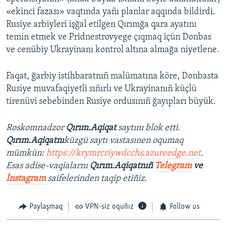
«ekinci fazası» vaqtında yañı planlar aqqında bildirdi.
Rusiye arbiyleri işğal etilgen Qırımğa qara ayatını
temin etmek ve Pridnestrovyege çıqmaq içün Donbas
ve cenübiy Ukrayinanı kontrol altına almağa niyetlene.
Faqat, ğarbiy istihbaratnıñ malümatına köre, Donbasta
Rusiye muvafaqiyetli sıñırlı ve Ukrayinanıñ küçlü
tirenüvi sebebinden Rusiye ordusınıñ ğayıpları büyük.
Roskomnadzor
Qırım.Aqiqat
saytını blok etti.
Qırım.Aqiqatnı
küzgü saytı vastasınen oqumaq
mümkün:
https://krymrcriywdcchs.azureedge.net
.
Esas adise-vaqialarnı
Qırım.Aqiqatnıñ
Telegram
ve
İnstagram
saifelerinden taqip etiñiz.
Paylaşmaq
VPN-siz oquñız
Follow us