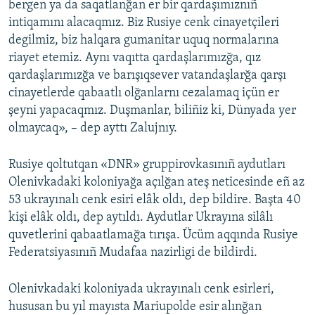
bergen ya da saqatlanğan er bir qardaşımıznıñ
intiqamını alacaqmız. Biz Rusiye cenk cinayetçileri
degilmiz, biz halqara gumanitar uquq normalarına
riayet etemiz. Aynı vaqıtta qardaşlarımızğa, qız
qardaşlarımızğa ve barışıqsever vatandaşlarğa qarşı
cinayetlerde qabaatlı olğanlarnı cezalamaq içün er
şeyni yapacaqmız. Duşmanlar, biliñiz ki, Dünyada yer
olmaycaq», – dep ayttı Zalujnıy.
Rusiye qoltutqan «DNR» gruppirovkasınıñ aydutları
Olenivkadaki koloniyağa açılğan ateş neticesinde eñ az
53 ukrayınalı cenk esiri elâk oldı, dep bildire. Başta 40
kişi elâk oldı, dep aytıldı. Aydutlar Ukrayına silâlı
quvetlerini qabaatlamağa tırışa. Ücüm aqqında Rusiye
Federatsiyasınıñ Mudafaa nazirligi de bildirdi.
Olenivkadaki koloniyada ukrayınalı cenk esirleri,
hususan bu yıl mayısta Mariupolde esir alınğan