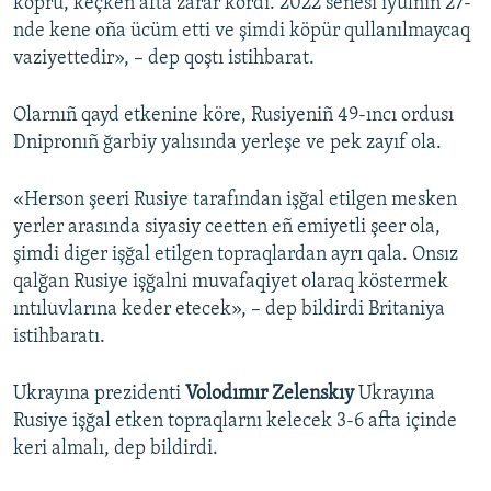
köprü, keçken afta zarar kördi. 2022 senesi iyülniñ 27-
nde kene oña ücüm etti ve şimdi köpür qullanılmaycaq
vaziyettedir», – dep qoştı istihbarat.
Olarnıñ qayd etkenine köre, Rusiyeniñ 49-ıncı ordusı
Dnipronıñ ğarbiy yalısında yerleşe ve pek zayıf ola.
«Herson şeeri Rusiye tarafından işğal etilgen mesken
yerler arasında siyasiy ceetten eñ emiyetli şeer ola,
şimdi diger işğal etilgen topraqlardan ayrı qala. Onsız
qalğan Rusiye işğalni muvafaqiyet olaraq köstermek
ıntıluvlarına keder etecek», – dep bildirdi Britaniya
istihbaratı.
Ukrayına prezidenti
Volodımır Zelenskıy
Ukrayına
Rusiye işğal etken topraqlarnı kelecek 3-6 afta içinde
keri almalı, dep bildirdi.