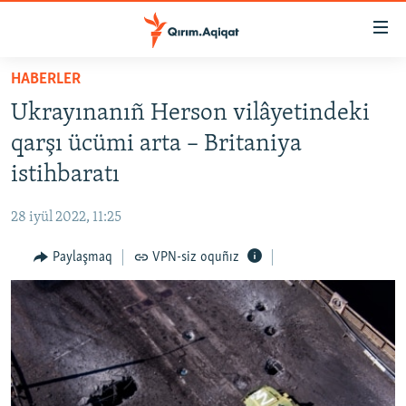
Link
açıqlığı
Esas
HABERLER
mündericege
HABERLER
Ukrayınanıñ Herson vilâyetindeki
qaytmaq
SİYASET
Baş
qarşı ücümi arta – Britaniya
İQTİSADİYAT
navigatsiyağa
istihbaratı
qaytmaq
CEMİYET
Qıdıruvğa
28 iyül 2022, 11:25
MEDENİYET
qaytmaq
Paylaşmaq
VPN-siz oquñız
İNSAN AQLARI
VİDEO
SÜRET
BLOGLAR
FİKİR