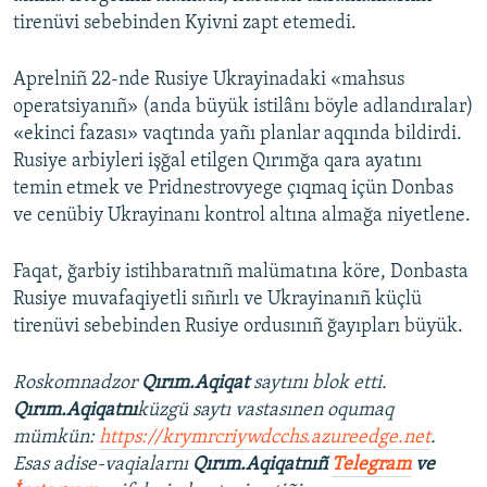
tirenüvi sebebinden Kyivni zapt etemedi.
Aprelniñ 22-nde Rusiye Ukrayinadaki «mahsus
operatsiyanıñ» (anda büyük istilânı böyle adlandıralar)
«ekinci fazası» vaqtında yañı planlar aqqında bildirdi.
Rusiye arbiyleri işğal etilgen Qırımğa qara ayatını
temin etmek ve Pridnestrovyege çıqmaq içün Donbas
ve cenübiy Ukrayinanı kontrol altına almağa niyetlene.
Faqat, ğarbiy istihbaratnıñ malümatına köre, Donbasta
Rusiye muvafaqiyetli sıñırlı ve Ukrayinanıñ küçlü
tirenüvi sebebinden Rusiye ordusınıñ ğayıpları büyük.
Roskomnadzor
Qırım.Aqiqat
saytını blok etti.
Qırım.Aqiqatnı
küzgü saytı vastasınen oqumaq
mümkün:
https://krymrcriywdcchs.azureedge.net
.
Esas adise-vaqialarnı
Qırım.Aqiqatnıñ
Telegram
ve