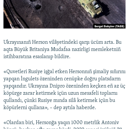
Русский
Українською
QOŞULIÑIZ!
Ukrayınanıñ Herson vilâyetindeki qarşı ücüm arta. Bu
aqta Büyük Britaniya Mudafaa nazirligi memleketniñ
istihbaratına esaslanıp bildire.
RFE/RS bütün saytları
«Quvetleri Rusiye işğal etken Hersonnıñ şimaliy sıñırını
yapqan İngulets özeninden cenüpke doğru platsdarm
yapqandır. Ukrayına Dnipro özeninden keçken eñ az üç
köpürge zarar ketirmek içün uzun mesafeli toplarnı
qullandı, çünki Rusiye mında silâ ketirmek içün bu
köpürlerni qullana», – dep aytıla haberde.
«Olardan biri, Hersonğa yaqın 1000 metrlik Antoniv