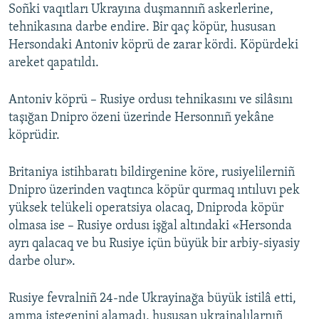
Soñki vaqıtları Ukrayına duşmannıñ askerlerine,
tehnikasına darbe endire. Bir qaç köpür, hususan
Hersondaki Antoniv köprü de zarar kördi. Köpürdeki
areket qapatıldı.
Antoniv köprü – Rusiye ordusı tehnikasını ve silâsını
taşığan Dnipro özeni üzerinde Hersonnıñ yekâne
köprüdir.
Britaniya istihbaratı bildirgenine köre, rusiyelilerniñ
Dnipro üzerinden vaqtınca köpür qurmaq ıntıluvı pek
yüksek telükeli operatsiya olacaq, Dniproda köpür
olmasa ise – Rusiye ordusı işğal altındaki «Hersonda
ayrı qalacaq ve bu Rusiye içün büyük bir arbiy-siyasiy
darbe olur».
Rusiye fevralniñ 24-nde Ukrayinağa büyük istilâ etti,
amma istegenini alamadı, hususan ukrainalılarnıñ