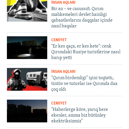
İNSAN AQLARI
Bir an – ve casussıñ. Qırım
mahkemeleri devlet hainligi
qabaatlavlarını daqqalar içinde
nasıl baqalar
CEMİYET
"Er kes qaça, er kes kete": cenk
Qırımdaki Rusiye turistlerine nasıl
barıp yetti
İNSAN AQLARI
"Qırım birdemligi" işini toqtattı,
tintüv ve tutuvlar ise Qırımda daa
çoq oldı
CEMİYET
"Haberlerge köre, yarıq bere
ekenler, amma biz bütünley
ekektriksizmiz"