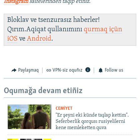
İnstagram
saifelerinden taqip etiñiz.
Bloklav ve tsenzurasız haberler!
Qırım.Aqiqat qullanımını
qurmaq içün
iOS
ve
Android
.
Paylaşmaq
VPN-siz oquñız
Follow us
Oqumağa devam etiñiz
CEMİYET
"Er şeyni eki künde taşlap kettim".
Seferberlik qorqusı rusiyelilerni
kene memleketten quva