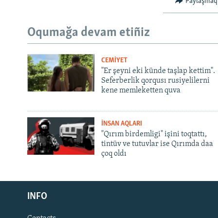
Paylaşmaq
Oqumağa devam etiñiz
CEMİYET
"Er şeyni eki künde taşlap kettim".
Seferberlik qorqusı rusiyelilerni
kene memleketten quva
İNSAN AQLARI
"Qırım birdemligi" işini toqtattı,
tintüv ve tutuvlar ise Qırımda daa
çoq oldı
Русский
INFO
Українською