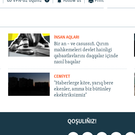
VPN-siz oquñız
Follow us
Print
İNSAN AQLARI
Bir an – ve casussıñ. Qırım
mahkemeleri devlet hainligi
qabaatlavlarını daqqalar içinde
nasıl baqalar
CEMİYET
"Haberlerge köre, yarıq bere
ekenler, amma biz bütünley
ekektriksizmiz"
QOŞULIÑIZ!