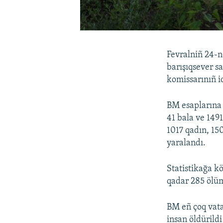
Fevralniñ 24-n
barışıqsever s
komissarınıñ id
BM esaplarına 
41 bala ve 149
1017 qadın, 15
yaralandı.
Statistikağa k
qadar 285 ölüm
BM eñ çoq vata
insan öldürild