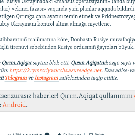
e Rusiye Ukrayinadaki «mahsus operatsiyanıñ» (anda büyü
alar) «ekinci fazası» vaqtında yañı planlar aqqında bildirdi
l etilgen Qırımğa qara ayatını temin etmek ve Pridnestrovy
biy Ukrayinanı kontrol altına almağa niyetlene.
istihbaratnıñ malümatına köre, Donbasta Rusiye muvafaqiyetl
çlü tirenüvi sebebinden Rusiye ordusınıñ ğayıpları büyük.
r
Qırım.Aqiqat
saytını blok etti.
Qırım.Aqiqatnı
küzgü saytı 
kün:
https://krymrcriywdcchs.azureedge.net
. Esas adise-va
ıñ
Telegram
ve
İnstagram
saifelerinden taqip etiñiz.
 tsenzurasız haberler! Qırım.Aqiqat qullanımını
e
Android
.