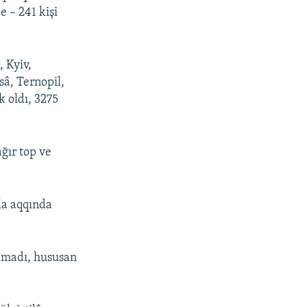
e – 241 kişi
, Kyiv,
sâ, Ternopil,
k oldı, 3275
ğır top ve
la aqqında
lamadı, hususan