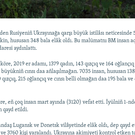
den Rusiyeniñ Ukrayınağa qarşı büyük istilâsı neticesinde 
akin, hususan 348 bala elâk oldı. Bu malümatnı BM insan aq
aresi aydınlattı.
köre, 2019 er adamı, 1379 qadın, 143 qızçıq ve 164 oğlançıq 
1 büyükniñ cınsı daa añlaşılmağan. 7035 insan, hususan 13
0 qızçıq, 215 oğlançıq ve cınsı belli olmağan daa 195 bala v
öre, eñ çoq insan mart ayında (3120) vefat etti. İyülniñ 1-n
 qayd etildi.
ndaş Lugansk ve Donetsk vilâyetinde elâk oldı, dep qayd e
i ve 3760 kişi yaralandı. Ukrayına akimiyeti kontrol etken 