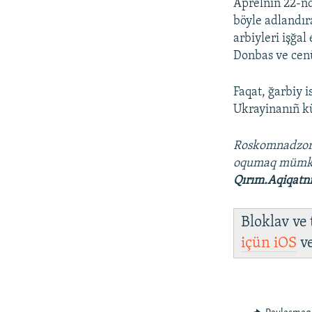
Aprelniñ 22-nd
böyle adlandır
arbiyleri işğa
Donbas ve cenü
Faqat, ğarbiy 
Ukrayinanıñ kü
Roskomnadzo
oqumaq müm
Qırım.Aqiqatn
Bloklav ve
içün
iOS
v