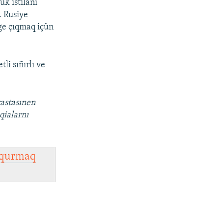
k istilânı
. Rusiye
ege çıqmaq içün
i sıñırlı ve
vastasınen
qialarnı
qurmaq