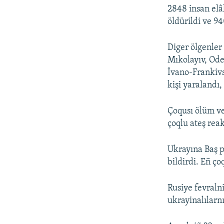
2848 insan elâk
öldürildi ve 94
Diger ölgenler
Mıkolayıv, Ode
İvano-Frankivsk
kişi yaralandı,
Çoqusı ölüm ve
çoqlu ateş reak
Ukrayına Baş p
bildirdi. Eñ ço
Rusiye fevraln
ukrayinalılarn