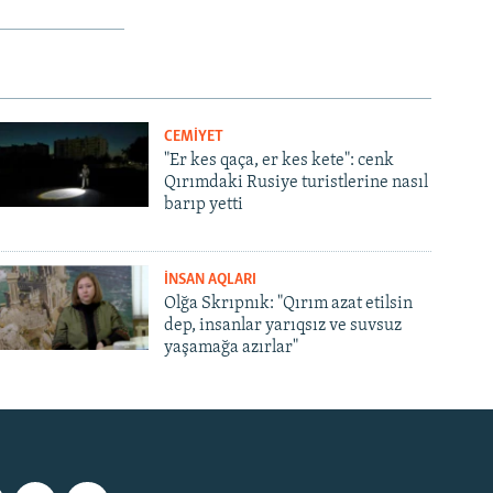
CEMİYET
"Er kes qaça, er kes kete": cenk
Qırımdaki Rusiye turistlerine nasıl
barıp yetti
İNSAN AQLARI
Olğa Skrıpnık: "Qırım azat etilsin
dep, insanlar yarıqsız ve suvsuz
yaşamağa azırlar"