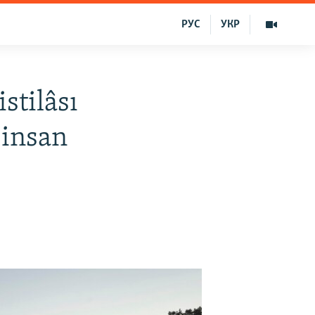
РУС
УКР
stilâsı
 insan