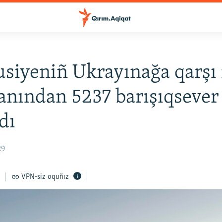
siyeniñ Ukrayınağa qarşı i
anından 5237 barışıqsever
dı
29
VPN-siz oquñız