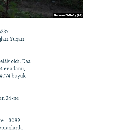
5237
ları Yuqarı
elâk oldı. Daa
84 er adamı,
e 4074 büyük
den 24-ne
te – 3089
topraqlarda