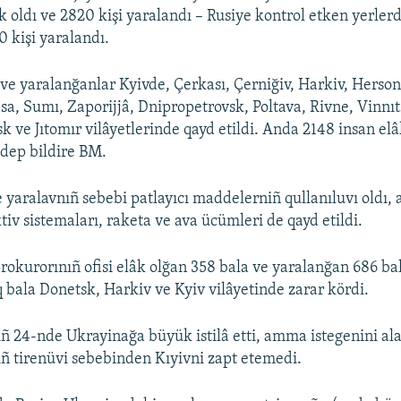
 oldı ve 2820 kişi yaralandı – Rusiye kontrol etken yerlerd
0 kişi yaralandı.
 ve yaralanğanlar Kyivde, Çerkası, Çerniğiv, Harkiv, Herson
sa, Sumı, Zaporijjâ, Dnipropetrovsk, Poltava, Rivne, Vinnıt
 ve Jıtomır vilâyetlerinde qayd etildi. Anda 2148 insan elâ
 dep bildire BM.
 yaralavnıñ sebebi patlayıcı maddelerniñ qullanıluvı oldı, a
tiv sistemaları, raketa ve ava ücümleri de qayd etildi.
rokurorınıñ ofisi elâk olğan 358 bala ve yaralanğan 686 ba
q bala Donetsk, Harkiv ve Kyiv vilâyetinde zarar kördi.
iñ 24-nde Ukrayinağa büyük istilâ etti, amma istegenini a
ıñ tirenüvi sebebinden Kıyivni zapt etemedi.