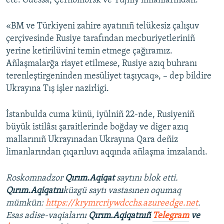
ete: Odessa, Çernomorsk ve Yujnıy limanlarından.
«BM ve Türkiyeni zahire ayatınıñ telükesiz çalışuv
çerçivesinde Rusiye tarafından mecburiyetleriniñ
yerine ketirilüvini temin etmege çağıramız.
Añlaşmalarğa riayet etilmese, Rusiye azıq buhranı
terenleştirgeninden mesüliyet taşıycaq», – dep bildire
Ukrayına Tış işler nazirligi.
İstanbulda cuma künü, iyülniñ 22-nde, Rusiyeniñ
büyük istilâsı şaraitlerinde boğday ve diger azıq
mallarınıñ Ukrayınadan Ukrayına Qara deñiz
limanlarından çıqarıluvı aqqında añlaşma imzalandı.
Roskomnadzor
Qırım.Aqiqat
saytını blok etti.
Qırım.Aqiqatnı
küzgü saytı vastasınen oqumaq
mümkün:
https://krymrcriywdcchs.azureedge.net
.
Esas adise-vaqialarnı
Qırım.Aqiqatnıñ
Telegram
ve