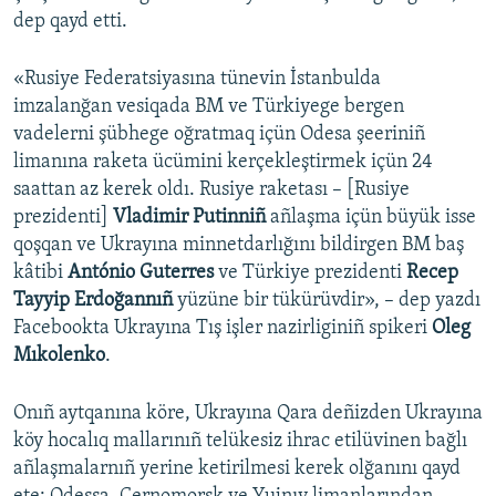
dep qayd etti.
«Rusiye Federatsiyasına tünevin İstanbulda
imzalanğan vesiqada BM ve Türkiyege bergen
vadelerni şübhege oğratmaq içün Odesa şeeriniñ
limanına raketa ücümini kerçekleştirmek içün 24
saattan az kerek oldı. Rusiye raketası – [Rusiye
prezidenti]
Vladimir Putinniñ
añlaşma içün büyük isse
qoşqan ve Ukrayına minnetdarlığını bildirgen BM baş
kâtibi
António Guterres
ve Türkiye prezidenti
Recep
Tayyip Erdoğannıñ
yüzüne bir tükürüvdir», – dep yazdı
Facebookta Ukrayına Tış işler nazirliginiñ spikeri
Oleg
Mıkolenko
.
Onıñ aytqanına köre, Ukrayına Qara deñizden Ukrayına
köy hocalıq mallarınıñ telükesiz ihrac etilüvinen bağlı
añlaşmalarnıñ yerine ketirilmesi kerek olğanını qayd