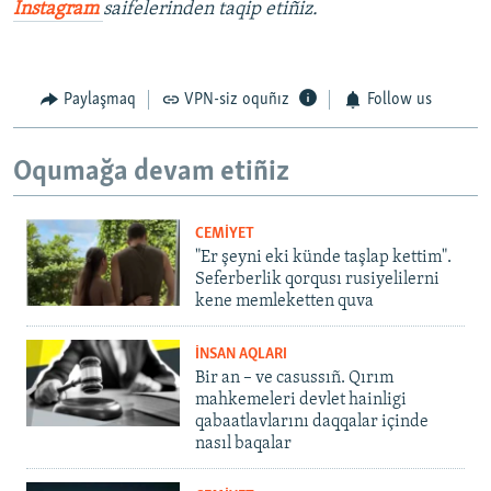
İnstagram
saifelerinden taqip etiñiz.
Paylaşmaq
VPN-siz oquñız
Follow us
Oqumağa devam etiñiz
CEMİYET
"Er şeyni eki künde taşlap kettim".
Seferberlik qorqusı rusiyelilerni
kene memleketten quva
İNSAN AQLARI
Bir an – ve casussıñ. Qırım
mahkemeleri devlet hainligi
qabaatlavlarını daqqalar içinde
nasıl baqalar