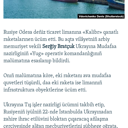
Русский
Українською
Rusiye Odesa deñiz ticaret limanına «Kalibr» qanatlı
QOŞULIÑIZ!
raketalarınen ücüm etti. Bu aqta vilâyetniñ arbiy
memuriyet vekili
Serğiy Bratçuk
Ukrayına Mudafaa
nazirliginiñ «Yug» operativ komandanlığınıñ
malümatına esaslanıp bildirdi.
RFE/RS bütün saytları
Onıñ malümatına köre, eki raketanı ava mudafaa
quvetleri tüşürdi, daa eki raketa ise limannıñ
infrastruktura obyektlerine ücüm etti.
Ukrayına Tış işler nazirligi ücümni takbih etip,
Rusiyeniñ iyülniñ 22-nde İstanbulda Ukrayınadan
zahire ihrac etilüvini bloktan çıqaracaq añlaşma
çerçivesinde alğan mecburiyetlerini şübhege oğrata,