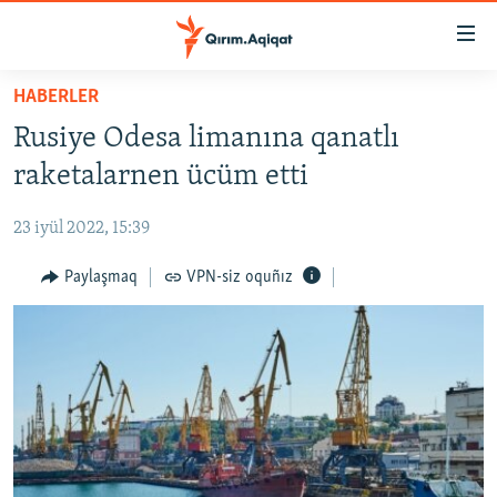
Link
açıqlığı
Esas
HABERLER
mündericege
HABERLER
Rusiye Odesa limanına qanatlı
qaytmaq
SİYASET
Baş
raketalarnen ücüm etti
İQTİSADİYAT
navigatsiyağa
qaytmaq
23 iyül 2022, 15:39
CEMİYET
Qıdıruvğa
MEDENİYET
Paylaşmaq
VPN-siz oquñız
qaytmaq
İNSAN AQLARI
VİDEO
SÜRET
BLOGLAR
FİKİR