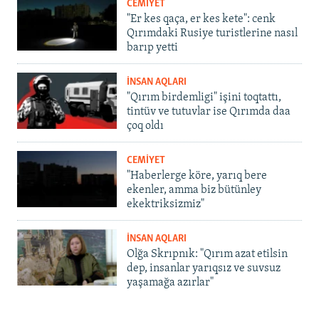
CEMİYET
"Er kes qaça, er kes kete": cenk
Qırımdaki Rusiye turistlerine nasıl
barıp yetti
İNSAN AQLARI
"Qırım birdemligi" işini toqtattı,
tintüv ve tutuvlar ise Qırımda daa
çoq oldı
CEMİYET
"Haberlerge köre, yarıq bere
ekenler, amma biz bütünley
ekektriksizmiz"
İNSAN AQLARI
Olğa Skrıpnık: "Qırım azat etilsin
dep, insanlar yarıqsız ve suvsuz
yaşamağa azırlar"