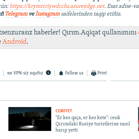
kün:
https://krymrcriywdcchs.azureedge.net
. Esas adise-va
ıñ
Telegram
ve
İnstagram
saifelerinden taqip etiñiz.
 tsenzurasız haberler! Qırım.Aqiqat qullanımını
e
Android
.
VPN-siz oquñız
Follow us
Print
CEMİYET
"Er kes qaça, er kes kete": cenk
Qırımdaki Rusiye turistlerine nasıl
barıp yetti