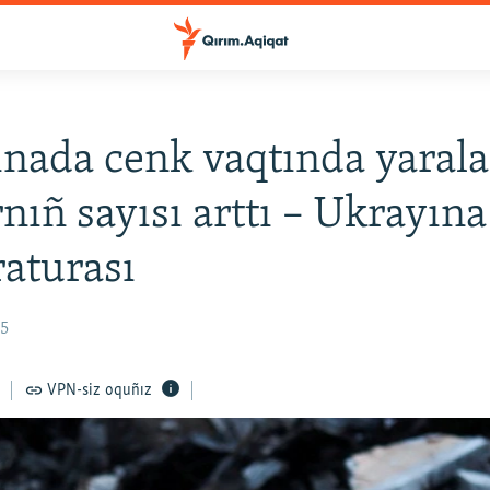
nada cenk vaqtında yaral
rnıñ sayısı arttı – Ukrayına
aturası
35
VPN-siz oquñız