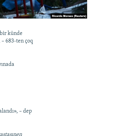
(bir künde
ı – 683-ten çoq
yınada
alandı», – dep
vastasınen