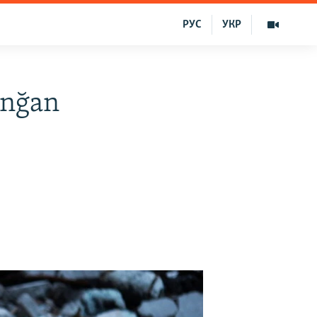
РУС
УКР
anğan