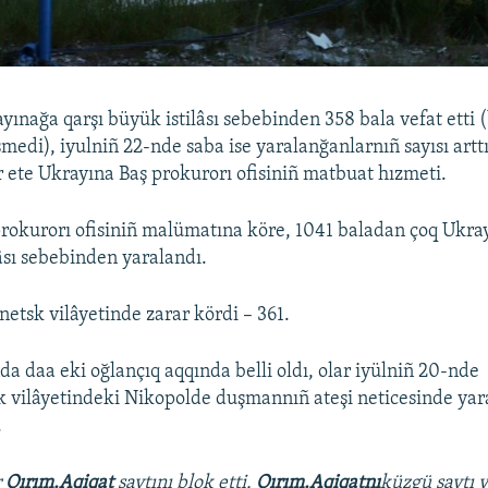
yınağa qarşı büyük istilâsı sebebinden 358 bala vefat etti 
edi), iyulniñ 22-nde saba ise yaralanğanlarnıñ sayısı artt
r ete Ukrayına Baş prokurorı ofisiniñ matbuat hızmeti.
rokurorı ofisiniñ malümatına köre, 1041 baladan çoq Ukra
lâsı sebebinden yaralandı.
netsk vilâyetinde zarar kördi – 361.
da daa eki oğlançıq aqqında belli oldı, olar iyülniñ 20-nde
 vilâyetindeki Nikopolde duşmannıñ ateşi neticesinde yar
.
r
Qırım.Aqiqat
saytını blok etti.
Qırım.Aqiqatnı
küzgü saytı 