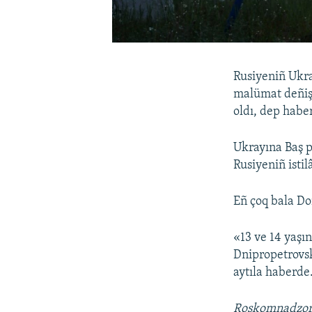
Rusiyeniñ Ukra
malümat deñişm
oldı, dep habe
Ukrayına Baş p
Rusiyeniñ isti
Eñ çoq bala Do
«13 ve 14 yaşın
Dnipropetrovsk
aytıla haberde
Roskomnadzo