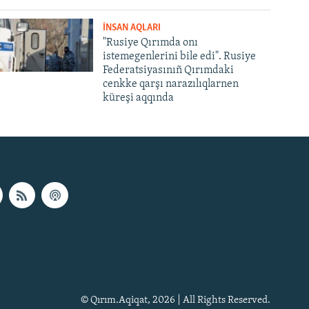
İNSAN AQLARI
"Rusiye Qırımda onı
istemegenlerini bile edi". Rusiye
Federatsiyasınıñ Qırımdaki
cenkke qarşı narazılıqlarnen
küreşi aqqında
© Qırım.Aqiqat, 2026 | All Rights Reserved.