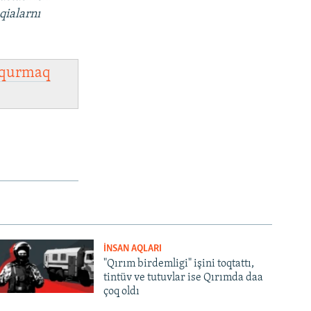
qialarnı
qurmaq
İNSAN AQLARI
"Qırım birdemligi" işini toqtattı,
tintüv ve tutuvlar ise Qırımda daa
çoq oldı