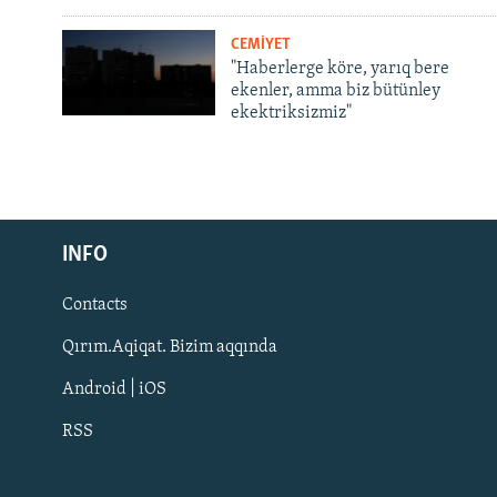
CEMİYET
"Haberlerge köre, yarıq bere
ekenler, amma biz bütünley
ekektriksizmiz"
Русский
INFO
Українською
Contacts
QOŞULIÑIZ!
Qırım.Aqiqat. Bizim aqqında
Android | iOS
RSS
RFE/RS bütün saytları