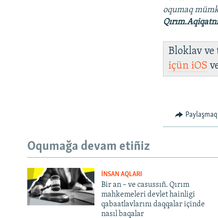
oqumaq müm
Qırım.Aqiqatn
Bloklav ve
içün
iOS
v
Paylaşmaq
Oqumağa devam etiñiz
İNSAN AQLARI
Bir an – ve casussıñ. Qırım
mahkemeleri devlet hainligi
qabaatlavlarını daqqalar içinde
nasıl baqalar