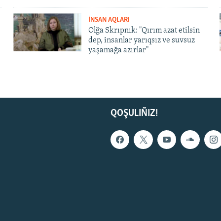
İNSAN AQLARI
Olğa Skrıpnık: "Qırım azat etilsin
dep, insanlar yarıqsız ve suvsuz
yaşamağa azırlar"
QOŞULIÑIZ!