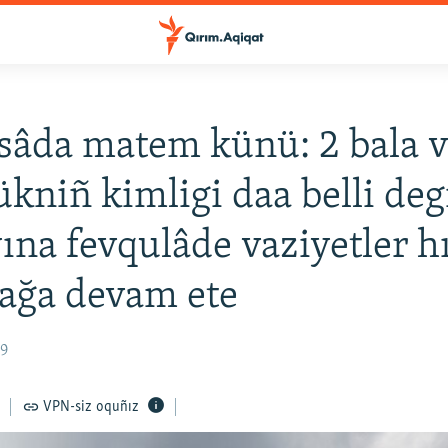
sâda matem künü: 2 bala v
ükniñ kimligi daa belli degi
ına fevqulâde vaziyetler h
ağa devam ete
59
VPN-siz oquñız