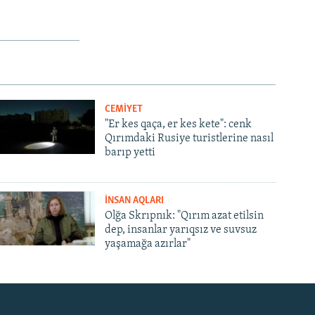
CEMİYET
"Er kes qaça, er kes kete": cenk
Qırımdaki Rusiye turistlerine nasıl
barıp yetti
İNSAN AQLARI
Olğa Skrıpnık: "Qırım azat etilsin
dep, insanlar yarıqsız ve suvsuz
yaşamağa azırlar"