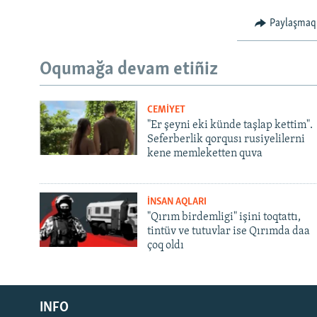
Paylaşmaq
Oqumağa devam etiñiz
CEMİYET
"Er şeyni eki künde taşlap kettim".
Seferberlik qorqusı rusiyelilerni
kene memleketten quva
İNSAN AQLARI
"Qırım birdemligi" işini toqtattı,
tintüv ve tutuvlar ise Qırımda daa
çoq oldı
Русский
INFO
Українською