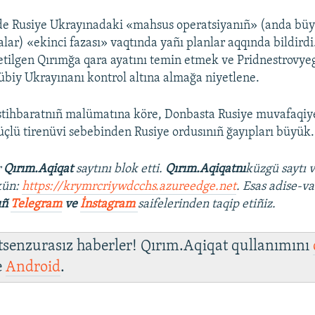
e Rusiye Ukrayınadaki «mahsus operatsiyanıñ» (anda büyü
alar) «ekinci fazası» vaqtında yañı planlar aqqında bildirdi
l etilgen Qırımğa qara ayatını temin etmek ve Pridnestrovy
biy Ukrayınanı kontrol altına almağa niyetlene.
istihbaratnıñ malümatına köre, Donbasta Rusiye muvafaqiyetl
çlü tirenüvi sebebinden Rusiye ordusınıñ ğayıpları büyük.
r
Qırım.Aqiqat
saytını blok etti.
Qırım.Aqiqatnı
küzgü saytı 
kün:
https://krymrcriywdcchs.azureedge.net
. Esas adise-va
ıñ
Telegram
ve
İnstagram
saifelerinden taqip etiñiz.
 tsenzurasız haberler! Qırım.Aqiqat qullanımını
e
Android
.