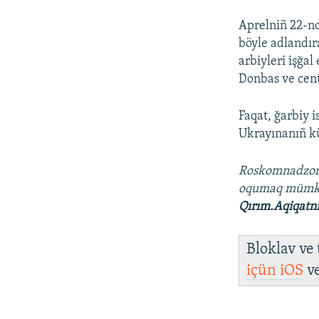
Aprelniñ 22-nd
böyle adlandır
arbiyleri işğa
Donbas ve cenü
Faqat, ğarbiy 
Ukrayınanıñ kü
Roskomnadzo
oqumaq müm
Qırım.Aqiqatn
Bloklav ve
içün
iOS
v