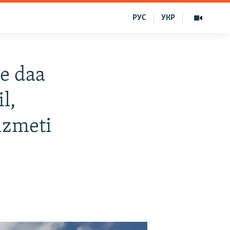
РУС
УКР
e daa
l,
ızmeti