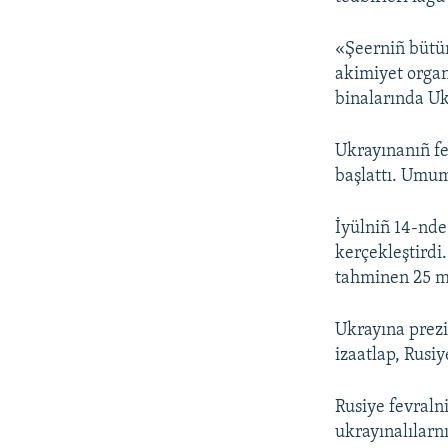
«Şeerniñ bütü
akimiyet organl
binalarında Uk
Ukrayınanıñ fe
başlattı. Umum
İyülniñ 14-nde
kerçekleştirdi
tahminen 25 ma
Ukrayına prezi
izaatlap, Rusi
Rusiye fevraln
ukrayınalılarn