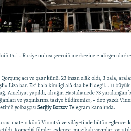
lniñ 15-i – Rusiye ordusı şeerniñ merkezine endirgen darbe
orqunç acı ve qaar künü. 23 insan elâk oldı, 3 bala, arala
i» Liza bar. Eki bala kimligi alâ daa belli degil… 11 büyük 
ağ. Ameliyat yapıldı, alı ağır. Hastahanede 73 yaralanğan ba
ğanları ve yaqınlarına taziye bildiremiz», – dep yazdı Vinnı
tiniñ yolbaşçısı
Serğiy Borzov
Telegram kanalında.
şurası matem künü Vinnıtsâ ve vilâyetinde bütün eglence-k
 etildi. Komediâ filmler, eglence, muzıkalı yayınlar toqtatıl