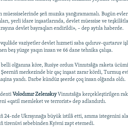
n müessiselerinde şeñ muzıka yanğıramamalı. Bugün evler
arı, yerli idare inşaatlarında, devlet müessise ve teşkilâtl
rayına devlet bayraqları endirildi», – dep aytıla haberde.
vqulâde vaziyetler devlet hızmeti saba qıdıruv-qurtaruv iş
en beş yüzge yaqın insan ve 66 dane tehnika çalışa.
 belli olğanına köre, Rusiye ordusı Vinnıtsâğa raketa ücüm
. Şeerniñ merkezinde bir qaç inşaat zarar kördi, Turmuş e
şina yandı. Darbe kündüz şeerde çoq insan olğanda oldı.
denti
Volodımır Zelenskıy
Vinnıtsâğa kerçekleştirilgen rak
yeni «qatil memleket ve terrorist» dep adlandırdı.
iñ 24-nde Ukrayınağa büyük istilâ etti, amma istegenini a
ıñ tirenüvi sebebinden Kyivni zapt etemedi.