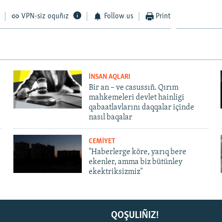
VPN-siz oquñız
Follow us
Print
İNSAN AQLARI
Bir an – ve casussıñ. Qırım
mahkemeleri devlet hainligi
qabaatlavlarını daqqalar içinde
nasıl baqalar
CEMİYET
"Haberlerge köre, yarıq bere
ekenler, amma biz bütünley
ekektriksizmiz"
QOŞULIÑIZ!