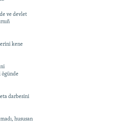
de ve devlet
arnıñ
lerini kene
ini
vi ögünde
eta darbesini
lamadı, hususan