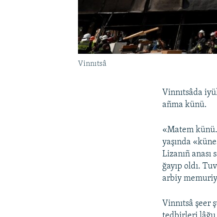
Vinnıtsâ
Vinnıtsâda iyü
añma künü.
«Matem künü. Q
yaşında «küneşl
Lizanıñ anası s
ğayıp oldı. Tuv
arbiy memuriye
Vinnıtsâ şeer 
tedbirleri lâğu