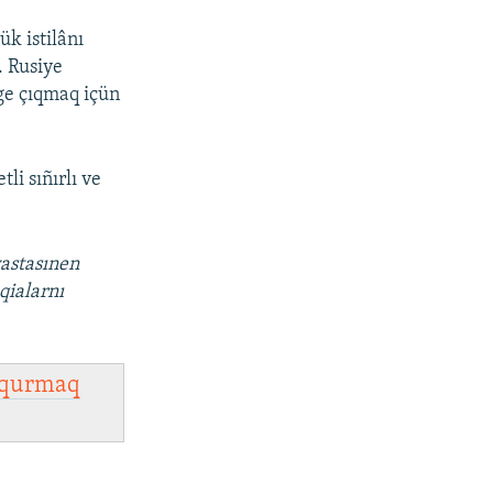
k istilânı
. Rusiye
ege çıqmaq içün
i sıñırlı ve
vastasınen
qialarnı
qurmaq