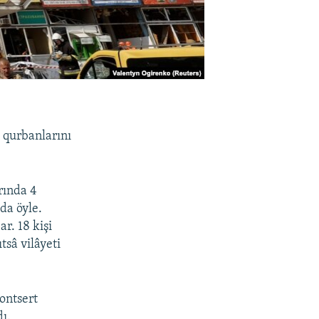
 qurbanlarını
rında 4
da öyle.
r. 18 kişi
tsâ vilâyeti
ontsert
dı.