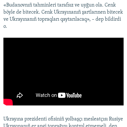
«Budanovnıñ tahminleri tarafsız ve uyğun ola. Cenk
böyle de bitecek. Cenk Ukrayınanıñ şartlarınen bitecek
ve Ukrayınanıñ topraqları qaytarılacaq», – dep bildirdi
o.
Ukrayına prezidenti ofisiniñ yolbaşçı mesleatçısı Rusiye
Ukrayınanıñ er angi toprağını kontrol etmemeli, dep