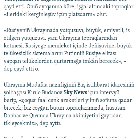
qayd etti. Onıñ aytqanına köre, işğal altındaki topraqlar
«ilerideki kerginleşüv içün platsdarm» olur.
«Rusiyeniñ Ukrayınada yutquzuvı, büyük, emiyetli, is
etilgen yutquzuvı, yani Ukrayına topraqlarından
ketmesi, Rusiyege memleket içinde deñişüvine, büyük
telükesizlik sistemalarını Putinniñ Rusiye elitası
yapqan telükelerden qurtarmağa imkân berecek», –
dep qayd etti o.
Ukrayına Mudafaa nazirliginiñ Baş istihbarat idaresiniñ
yolbaşçısı Kırılo Budanov
Sky News
içün intervyü
berip, «çoqusı faal cenk areketleri yılnıñ soñuna qadar
bitecek, biz coyğan bütün topraqlarımızda, hususan
Donbas ve Qırımda Ukrayına akimiyetini ğayrıdan
tikleycekmiz», dep ayttı.