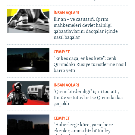
İNSAN AQLARI
Bir an – ve casussıñ. Qırım
mahkemeleri devlet hainligi
qabaatlavlarını daqqalar içinde
nasıl baqalar
CEMİYET
"Er kes qaça, er kes kete": cenk
Qırımdaki Rusiye turistlerine nasıl
barıp yetti
İNSAN AQLARI
"Qırım birdemligi" işini toqtattı,
tintüv ve tutuvlar ise Qırımda daa
çoq oldı
CEMİYET
"Haberlerge köre, yarıq bere
ekenler, amma biz bütünley