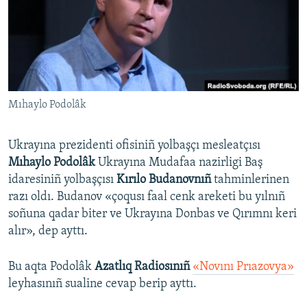
Русский
Українською
QOŞULIÑIZ!
Mıhaylo Podolâk
Ukrayına prezidenti ofisiniñ yolbaşçı mesleatçısı
RFE/RS bütün saytları
Mıhaylo Podolâk
Ukrayına Mudafaa nazirligi Baş
idaresiniñ yolbaşçısı
Kırılo Budanovnıñ
tahminlerinen
razı oldı. Budanov «çoqusı faal cenk areketi bu yılnıñ
soñuna qadar biter ve Ukrayına Donbas ve Qırımnı keri
alır», dep ayttı.
Bu aqta Podolâk
Azatlıq Radiosınıñ
«Novını Prıazovya»
leyhasınıñ sualine cevap berip ayttı.