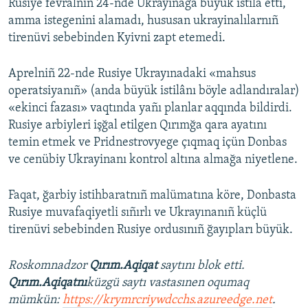
Rusiye fevralniñ 24-nde Ukrayınağa büyük istilâ etti,
amma istegenini alamadı, hususan ukrayinalılarnıñ
tirenüvi sebebinden Kyivni zapt etemedi.
Aprelniñ 22-nde Rusiye Ukrayınadaki «mahsus
operatsiyanıñ» (anda büyük istilânı böyle adlandıralar)
«ekinci fazası» vaqtında yañı planlar aqqında bildirdi.
Rusiye arbiyleri işğal etilgen Qırımğa qara ayatını
temin etmek ve Pridnestrovyege çıqmaq içün Donbas
ve cenübiy Ukrayinanı kontrol altına almağa niyetlene.
Faqat, ğarbiy istihbaratnıñ malümatına köre, Donbasta
Rusiye muvafaqiyetli sıñırlı ve Ukrayınanıñ küçlü
tirenüvi sebebinden Rusiye ordusınıñ ğayıpları büyük.
Roskomnadzor
Qırım.Aqiqat
saytını blok etti.
Qırım.Aqiqatnı
küzgü saytı vastasınen oqumaq
mümkün:
https://krymrcriywdcchs.azureedge.net
.