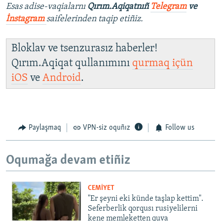
Esas adise-vaqialarnı
Qırım.Aqiqatnıñ
Telegram
ve
İnstagram
saifelerinden taqip etiñiz.
Bloklav ve tsenzurasız haberler!
Qırım.Aqiqat qullanımını
qurmaq içün
iOS
ve
Android
.
Paylaşmaq
VPN-siz oquñız
Follow us
Oqumağa devam etiñiz
CEMİYET
"Er şeyni eki künde taşlap kettim".
Seferberlik qorqusı rusiyelilerni
kene memleketten quva