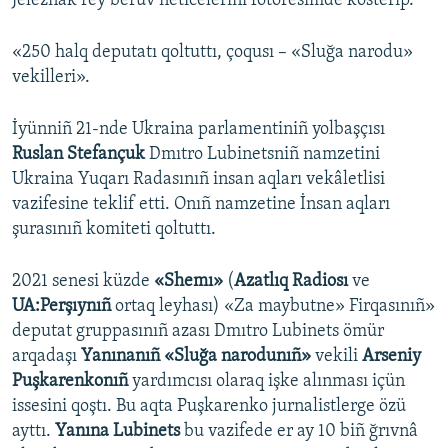
Jeleznâk rey berüv neticelerini fotoresimde kösterip.
«250 halq deputatı qoltuttı, çoqusı – «Sluğa narodu»
vekilleri».
İyünniñ 21-nde Ukraina parlamentiniñ yolbaşçısı
Ruslan Stefançuk
Dmıtro Lubinetsniñ namzetini
Ukraina Yuqarı Radasınıñ insan aqları vekâletlisi
vazifesine teklif etti. Onıñ namzetine İnsan aqları
şurasınıñ komiteti qoltuttı.
2021 senesi küzde
«Shemı»
(
Azatlıq Radiosı
ve
UA:Perşıynıñ
ortaq leyhası) «Za maybutne» Firqasınıñ»
deputat gruppasınıñ azası Dmıtro Lubinets ömür
arqadaşı
Yanınanıñ «Sluğa narodunıñ»
vekili
Arseniy
Puşkarenkonıñ
yardımcısı olaraq işke alınması içün
issesini qoştı. Bu aqta Puşkarenko jurnalistlerge özü
ayttı.
Yanına Lubinets
bu vazifede er ay 10 biñ ğrıvnâ