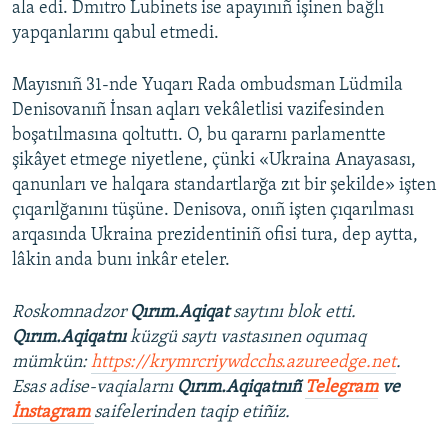
ala edi. Dmıtro Lubinets ise apayınıñ işinen bağlı
yapqanlarını qabul etmedi.
Mayısnıñ 31-nde Yuqarı Rada ombudsman Lüdmila
Denisovanıñ İnsan aqları vekâletlisi vazifesinden
boşatılmasına qoltuttı. O, bu qararnı parlamentte
şikâyet etmege niyetlene, çünki «Ukraina Anayasası,
qanunları ve halqara standartlarğa zıt bir şekilde» işten
çıqarılğanını tüşüne. Denisova, onıñ işten çıqarılması
arqasında Ukraina prezidentiniñ ofisi tura, dep aytta,
lâkin anda bunı inkâr eteler.
Roskomnadzor
Qırım.Aqiqat
saytını blok etti.
Qırım.Aqiqatnı
küzgü saytı vastasınen oqumaq
mümkün:
https://krymrcriywdcchs.azureedge.net
.
Esas adise-vaqialarnı
Qırım.Aqiqatnıñ
Telegram
ve
İnstagram
saifelerinden taqip etiñiz.