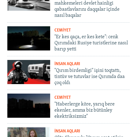
mahkemeleri devlet hainligi
qabaatlavlarını daqqalar içinde
nasıl baqalar
CEMİYET
"Er kes qaça, er kes kete": cenk
Qırımdaki Rusiye turistlerine nasıl
barıp yetti
İNSAN AQLARI
"Qırım birdemligi" işini toqtattı,
tintüv ve tutuvlar ise Qırımda daa
çoq oldı
CEMİYET
"Haberlerge köre, yarıq bere
ekenler, amma biz bütünley
ekektriksizmiz"
İNSAN AQLARI