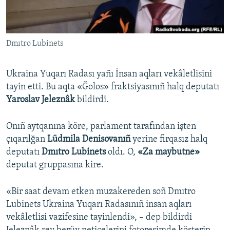
Русский
Українською
Dmıtro Lubinets
QOŞULIÑIZ!
Ukraina Yuqarı Radası yañı İnsan aqları vekâletlisini
tayin etti. Bu aqta «Ğolos» fraktsiyasınıñ halq deputatı
Yaroslav Jeleznâk
bildirdi.
RFE/RS bütün saytları
Onıñ aytqanına köre, parlament tarafından işten
çıqarılğan
Lüdmila Denisovanıñ
yerine firqasız halq
deputatı
Dmıtro Lubinets
oldı. O,
«Za maybutne»
deputat gruppasına kire.
«Bir saat devam etken muzakereden soñ Dmıtro
Lubinets Ukraina Yuqarı Radasınıñ insan aqları
vekâletlisi vazifesine tayinlendi», – dep bildirdi