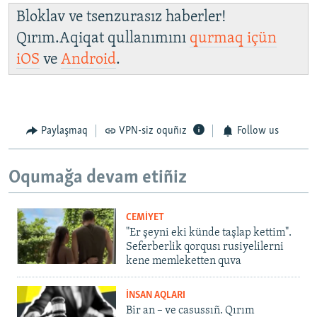
Bloklav ve tsenzurasız haberler!
Qırım.Aqiqat qullanımını
qurmaq içün
iOS
ve
Android
.
Paylaşmaq
VPN-siz oquñız
Follow us
Oqumağa devam etiñiz
CEMİYET
"Er şeyni eki künde taşlap kettim".
Seferberlik qorqusı rusiyelilerni
kene memleketten quva
İNSAN AQLARI
Bir an – ve casussıñ. Qırım