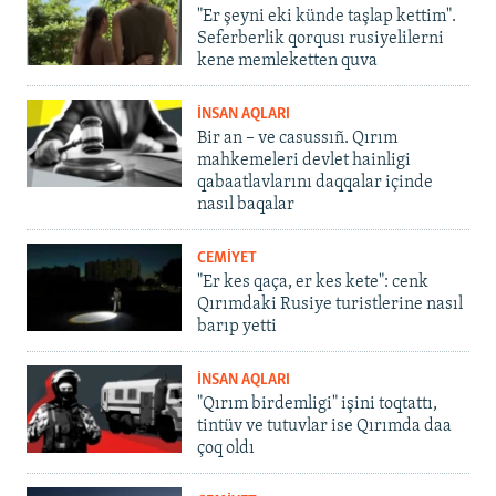
"Er şeyni eki künde taşlap kettim".
Seferberlik qorqusı rusiyelilerni
kene memleketten quva
İNSAN AQLARI
Bir an – ve casussıñ. Qırım
mahkemeleri devlet hainligi
qabaatlavlarını daqqalar içinde
nasıl baqalar
CEMİYET
"Er kes qaça, er kes kete": cenk
Qırımdaki Rusiye turistlerine nasıl
barıp yetti
İNSAN AQLARI
"Qırım birdemligi" işini toqtattı,
tintüv ve tutuvlar ise Qırımda daa
çoq oldı