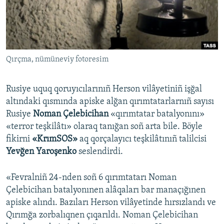
Русский
Українською
Qırçma, nümüneviy fotoresim
QOŞULIÑIZ!
Rusiye uquq qoruyıcılarınıñ Herson vilâyetiniñ işğal
altındaki qısmında apiske alğan qırımtatarlarnıñ sayısı
RFE/RS bütün saytları
Rusiye
Noman Çelebicihan
«qırımtatar batalyonını»
«terror teşkilâtı» olaraq tanığan soñ arta bile. Böyle
fikirni
«KrımSOS»
aq qorçalayıcı teşkilâtınıñ talilcisi
Yevğen Yaroşenko
seslendirdi.
«Fevralniñ 24-nden soñ 6 qırımtatarı Noman
Çelebicihan batalyonınen alâqaları bar manaçığınen
apiske alındı. Bazıları Herson vilâyetinde hırsızlandı ve
Qırımğa zorbalıqnen çıqarıldı. Noman Çelebicihan