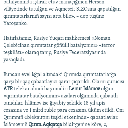
batalyonında iştirak etüv manaçığınen Herson
vilâyetinde tutulğan ve Aqmescit SİZOsına qapatılğan
qırımtatarlarnıñ sayısı arta bile», – dep tüşüne
Yaroşenko.
Hatırlatamız, Rusiye Yuqarı mahkemesi «Noman
Çelebicihan qırımtatar göñülli batalyonını» «terror
teşkilâtı» olaraq tanıp, Rusiye Federatsiyasında
yasaqladı.
Bundan evel işğal altındaki Qırımda qırımtatarlarğa
qarşı bir qaç qabaatlayıcı qarar çıqarıldı. Olarnı qurucısı
ATR
telekanalınıñ baş müdiri
Lenur İslâmov
olğan
«qırımtatar batalyonınıñ» azaları olğanında qabaatlı
tanıdılar. İslâmov ise ğıyabiy şekilde 18 yıl apis
cezasına ve 1 mlrd ruble para cezasına üküm etildi. Onı
Qırımnıñ «blekautını teşkil etkeninde» qabaatlaylar.
İslâmovnıñ
Qırım.Aqiqatqa
bildirgenine köre, o,