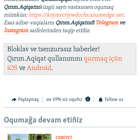
Qırım.Aqiqatnı
küzgü saytı vastasınen oqumaq
mümkün:
https://krymrcriywdcchs.azureedge.net
.
Esas adise-vaqialarnı
Qırım.Aqiqatnıñ
Telegram
ve
İnstagram
saifelerinden taqip etiñiz.
Bloklav ve tsenzurasız haberler!
Qırım.Aqiqat qullanımını
qurmaq içün
iOS
ve
Android
.
Paylaşmaq
VPN-siz oquñız
Follow us
Oqumağa devam etiñiz
CEMİYET