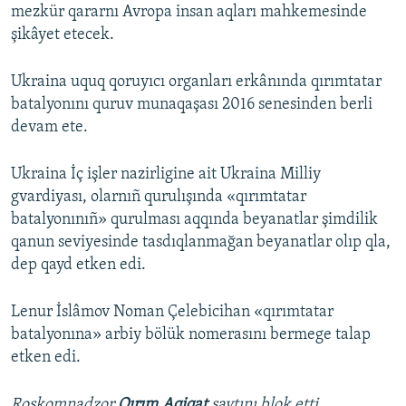
mezkür qararnı Avropa insan aqları mahkemesinde
şikâyet etecek.
Ukraina uquq qoruyıcı organları erkânında qırımtatar
batalyonını quruv munaqaşası 2016 senesinden berli
devam ete.
Ukraina İç işler nazirligine ait Ukraina Milliy
gvardiyası, olarnıñ qurulışında «qırımtatar
batalyonınıñ» qurulması aqqında beyanatlar şimdilik
qanun seviyesinde tasdıqlanmağan beyanatlar olıp qla,
dep qayd etken edi.
Lenur İslâmov Noman Çelebicihan «qırımtatar
batalyonına» arbiy bölük nomerasını bermege talap
etken edi.
Roskomnadzor
Qırım.Aqiqat
saytını blok etti.