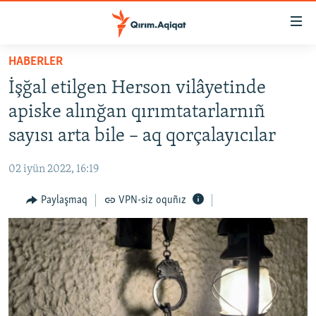
Link
açıqlığı
Esas
HABERLER
mündericege
HABERLER
İşğal etilgen Herson vilâyetinde
qaytmaq
SİYASET
Baş
apiske alınğan qırımtatarlarnıñ
İQTİSADİYAT
navigatsiyağa
sayısı arta bile – aq qorçalayıcılar
qaytmaq
CEMİYET
Qıdıruvğa
02 iyün 2022, 16:19
MEDENİYET
qaytmaq
Paylaşmaq
VPN-siz oquñız
İNSAN AQLARI
VİDEO
SÜRET
BLOGLAR
FİKİR