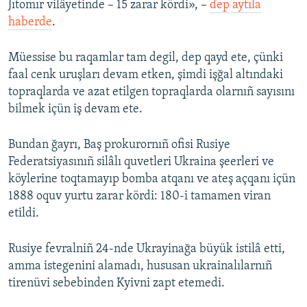
Jıtomır vilâyetinde – 15 zarar kördi», –
dep aytıla
haberde
.
Müessise bu raqamlar tam degil, dep qayd ete, çünki
faal cenk uruşları devam etken, şimdi işğal altındaki
topraqlarda ve azat etilgen topraqlarda olarnıñ sayısını
bilmek içün iş devam ete.
Bundan ğayrı, Baş prokurornıñ ofisi Rusiye
Federatsiyasınıñ silâlı quvetleri Ukraina şeerleri ve
köylerine toqtamayıp bomba atqanı ve ateş açqanı içün
1888 oquv yurtu zarar kördi: 180-i tamamen viran
etildi.
Rusiye fevralniñ 24-nde Ukrayinağa büyük istilâ etti,
amma istegenini alamadı, hususan ukrainalılarnıñ
tirenüvi sebebinden Kyivni zapt etemedi.