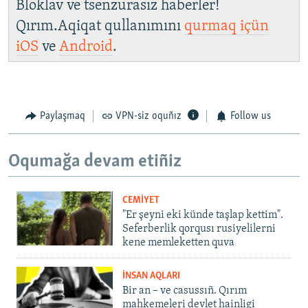
Bloklav ve tsenzurasız haberler!
Qırım.Aqiqat qullanımını
qurmaq içün
iOS
ve
Android
.
Paylaşmaq
VPN-siz oquñız
Follow us
Oqumağa devam etiñiz
CEMİYET
"Er şeyni eki künde taşlap kettim".
Seferberlik qorqusı rusiyelilerni
kene memleketten quva
İNSAN AQLARI
Bir an – ve casussıñ. Qırım
mahkemeleri devlet hainligi