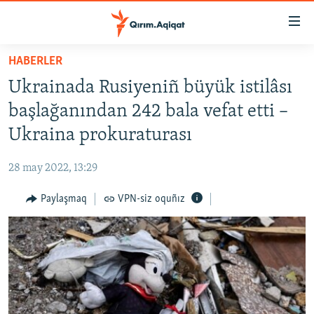
Link
açıqlığı
Esas
HABERLER
mündericege
HABERLER
Ukrainada Rusiyeniñ büyük istilâsı
qaytmaq
SİYASET
Baş
başlağanından 242 bala vefat etti –
İQTİSADİYAT
navigatsiyağa
Ukraina prokuraturası
qaytmaq
CEMİYET
Qıdıruvğa
28 may 2022, 13:29
MEDENİYET
qaytmaq
Paylaşmaq
VPN-siz oquñız
İNSAN AQLARI
VİDEO
SÜRET
BLOGLAR
FİKİR