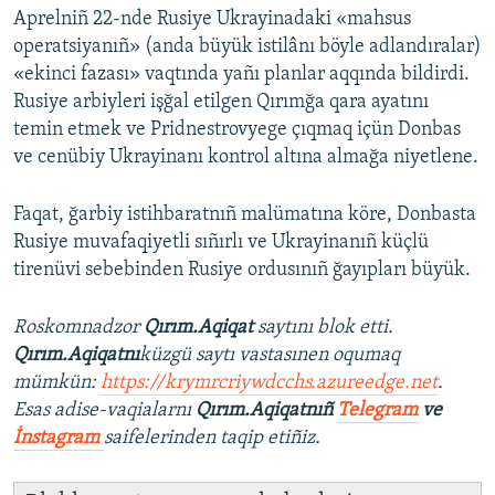
Aprelniñ 22-nde Rusiye Ukrayinadaki «mahsus
operatsiyanıñ» (anda büyük istilânı böyle adlandıralar)
«ekinci fazası» vaqtında yañı planlar aqqında bildirdi.
Rusiye arbiyleri işğal etilgen Qırımğa qara ayatını
temin etmek ve Pridnestrovyege çıqmaq içün Donbas
ve cenübiy Ukrayinanı kontrol altına almağa niyetlene.
Faqat, ğarbiy istihbaratnıñ malümatına köre, Donbasta
Rusiye muvafaqiyetli sıñırlı ve Ukrayinanıñ küçlü
tirenüvi sebebinden Rusiye ordusınıñ ğayıpları büyük.
Roskomnadzor
Qırım.Aqiqat
saytını blok etti.
Qırım.Aqiqatnı
küzgü saytı vastasınen oqumaq
mümkün:
https://krymrcriywdcchs.azureedge.net
.
Esas adise-vaqialarnı
Qırım.Aqiqatnıñ
Telegram
ve
İnstagram
saifelerinden taqip etiñiz.