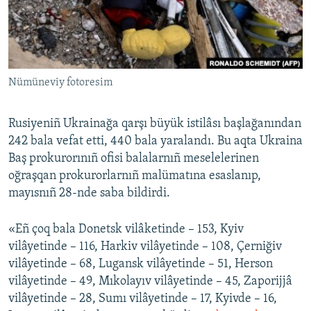
Русский
Українською
Nümüneviy fotoresim
QOŞULIÑIZ!
Rusiyeniñ Ukrainağa qarşı büyük istilâsı başlağanından
242 bala vefat etti, 440 bala yaralandı. Bu aqta Ukraina
RFE/RS bütün saytları
Baş prokurorınıñ ofisi balalarnıñ meselelerinen
oğraşqan prokurorlarnıñ malümatına esaslanıp,
mayısnıñ 28-nde saba bildirdi.
«Eñ çoq bala Donetsk vilâketinde – 153, Kyiv
vilâyetinde – 116, Harkiv vilâyetinde – 108, Çerniğiv
vilâyetinde – 68, Lugansk vilâyetinde – 51, Herson
vilâyetinde – 49, Mıkolayıv vilâyetinde – 45, Zaporijjâ
vilâyetinde – 28, Sumı vilâyetinde – 17, Kyivde – 16,