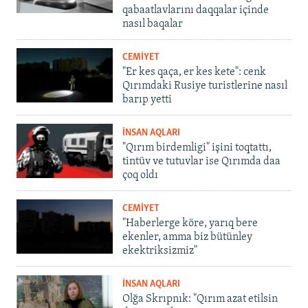
qabaatlavlarını daqqalar içinde
nasıl baqalar
CEMİYET
"Er kes qaça, er kes kete": cenk
Qırımdaki Rusiye turistlerine nasıl
barıp yetti
İNSAN AQLARI
"Qırım birdemligi" işini toqtattı,
tintüv ve tutuvlar ise Qırımda daa
çoq oldı
CEMİYET
"Haberlerge köre, yarıq bere
ekenler, amma biz bütünley
ekektriksizmiz"
İNSAN AQLARI
Olğa Skrıpnık: "Qırım azat etilsin