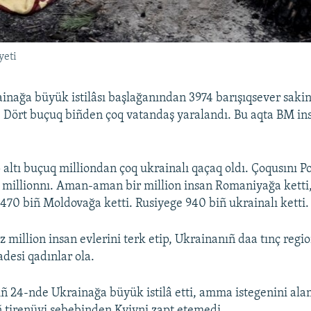
yeti
inağa büyük istilâsı başlağanından 3974 barışıqsever sakin 
r. Dört buçuq biñden çoq vatandaş yaralandı. Bu aqta BM ins
.
altı buçuq milliondan çoq ukrainalı qaçaq oldı. Çoqusını P
q millionnı. Aman-aman bir million insan Romaniyağa ketti,
470 biñ Moldovağa ketti. Rusiyege 940 biñ ukrainalı ketti.
million insan evlerini terk etip, Ukrainanıñ daa tınç regio
adesi qadınlar ola.
iñ 24-nde Ukrainağa büyük istilâ etti, amma istegenini al
ñ tirenüvi sebebinden Kyivni zapt etemedi.