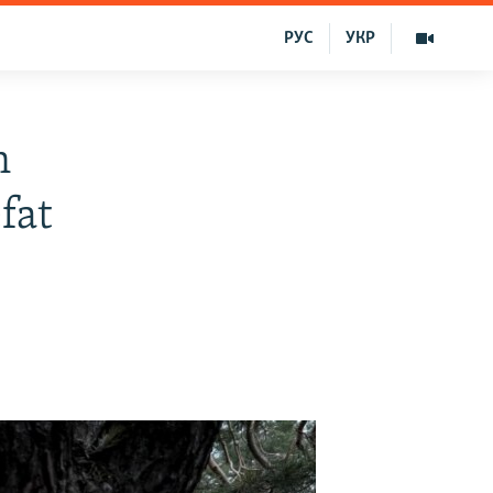
РУС
УКР
n
fat