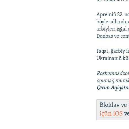
Aprelniñ 22-nd
böyle adlandır
arbiyleri işğa
Donbas ve cenü
Faqat, ğarbiy 
Ukrainanıñ küç
Roskomnadzo
oqumaq müm
Qırım.Aqiqatn
Bloklav ve
içün
iOS
v