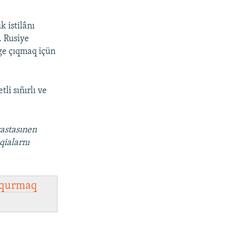
 istilânı
. Rusiye
ege çıqmaq içün
i sıñırlı ve
vastasınen
qialarnı
qurmaq