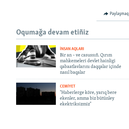
Paylaşmaq
Oqumağa devam etiñiz
İNSAN AQLARI
Bir an – ve casussıñ. Qırım
mahkemeleri devlet hainligi
qabaatlavlarını daqqalar içinde
nasıl baqalar
CEMİYET
"Haberlerge köre, yarıq bere
ekenler, amma biz bütünley
ekektriksizmiz"