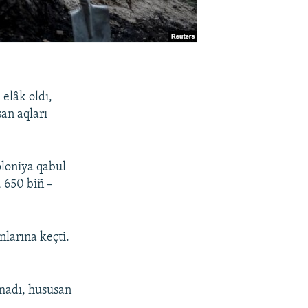
elâk oldı,
an aqları
oloniya qabul
 650 biñ –
nlarına keçti.
amadı, hususan