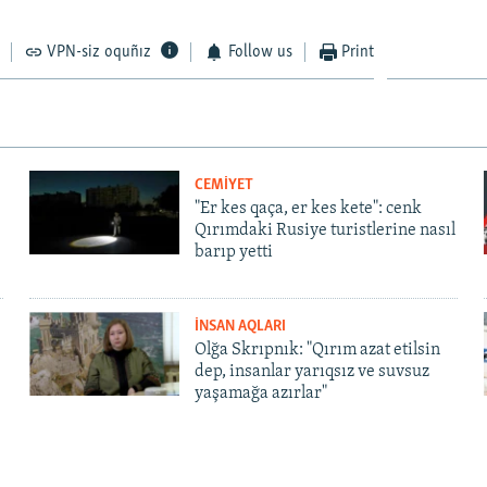
VPN-siz oquñız
Follow us
Print
CEMİYET
"Er kes qaça, er kes kete": cenk
Qırımdaki Rusiye turistlerine nasıl
barıp yetti
İNSAN AQLARI
Olğa Skrıpnık: "Qırım azat etilsin
dep, insanlar yarıqsız ve suvsuz
yaşamağa azırlar"