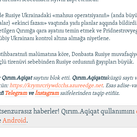
e Rusiye Ukrainadaki «mahsus operatsiyanıñ» (anda büyük
alar) «ekinci fazası» vaqtında yañı planlar aqqında bildirdi
l etilgen Qırımğa qara ayatını temin etmek ve Pridnestrovy
biy Ukrainanı kontrol altına almağa niyetlene.
istihbaratnıñ malümatına köre, Donbasta Rusiye muvafaqiyetl
lü tirenüvi sebebinden Rusiye ordusınıñ ğayıpları büyük.
r
Qırım.Aqiqat
saytını blok etti.
Qırım.Aqiqatnı
küzgü saytı 
kün:
https://krymrcriywdcchs.azureedge.net
. Esas adise-va
ıñ
Telegram
ve
İnstagram
saifelerinden taqip etiñiz.
 tsenzurasız haberler! Qırım.Aqiqat qullanımını
e
Android
.