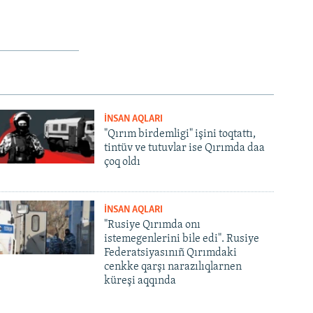
İNSAN AQLARI
"Qırım birdemligi" işini toqtattı,
tintüv ve tutuvlar ise Qırımda daa
çoq oldı
İNSAN AQLARI
"Rusiye Qırımda onı
istemegenlerini bile edi". Rusiye
Federatsiyasınıñ Qırımdaki
cenkke qarşı narazılıqlarnen
küreşi aqqında