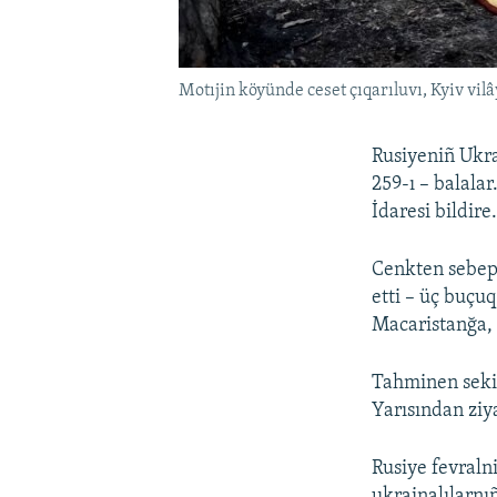
Motıjin köyünde ceset çıqarıluvı, Kyiv vilâ
Rusiyeniñ Ukra
259-ı – balala
İdaresi bildire
Cenkten sebep 
etti – üç buçu
Macaristanğa, 
Tahminen sekiz 
Yarısından ziy
Rusiye fevraln
ukrainalılarnı