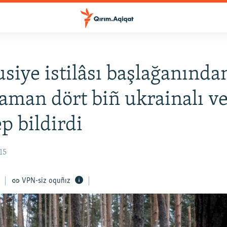
siye istilâsı başlağanında
man dört biñ ukrainalı ve
ep bildirdi
15
VPN-siz oquñız