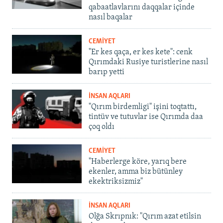
qabaatlavlarını daqqalar içinde
nasıl baqalar
CEMİYET
"Er kes qaça, er kes kete": cenk
Qırımdaki Rusiye turistlerine nasıl
barıp yetti
İNSAN AQLARI
"Qırım birdemligi" işini toqtattı,
tintüv ve tutuvlar ise Qırımda daa
çoq oldı
CEMİYET
"Haberlerge köre, yarıq bere
ekenler, amma biz bütünley
ekektriksizmiz"
İNSAN AQLARI
Olğa Skrıpnık: "Qırım azat etilsin