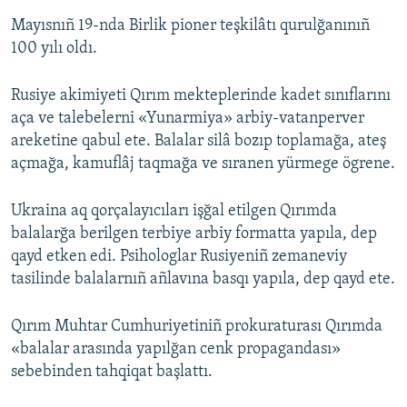
Mayısnıñ 19-nda Birlik pioner teşkilâtı qurulğanınıñ
100 yılı oldı.
Rusiye akimiyeti Qırım mekteplerinde kadet sınıflarını
aça ve talebelerni «Yunarmiya» arbiy-vatanperver
areketine qabul ete. Balalar silâ bozıp toplamağa, ateş
açmağa, kamuflâj taqmağa ve sıranen yürmege ögrene.
Ukraina aq qorçalayıcıları işğal etilgen Qırımda
balalarğa berilgen terbiye arbiy formatta yapıla, dep
qayd etken edi. Psihologlar Rusiyeniñ zemaneviy
tasilinde balalarnıñ añlavına basqı yapıla, dep qayd ete.
Qırım Muhtar Cumhuriyetiniñ prokuraturası Qırımda
«balalar arasında yapılğan cenk propagandası»
sebebinden tahqiqat başlattı.