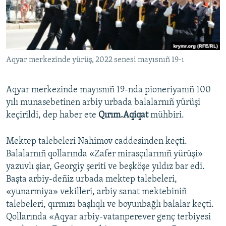
Русский
Українською
Aqyar merkezinde yürüş, 2022 senesi mayısnıñ 19-ı
QOŞULIÑIZ!
Aqyar merkezinde mayısnıñ 19-nda pioneriyanıñ 100
yılı munasebetinen arbiy urbada balalarnıñ yürüşi
RFE/RS bütün saytları
keçirildi, dep haber ete
Qırım.Aqiqat
mühbiri.
Mektep talebeleri Nahimov caddesinden keçti.
Balalarnıñ qollarında «Zafer mirasçılarınıñ yürüşi»
yazuvlı şiar, Georgiy şeriti ve beşköşe yıldız bar edi.
Başta arbiy-deñiz urbada mektep talebeleri,
«yunarmiya» vekilleri, arbiy sanat mektebiniñ
talebeleri, qırmızı başlıqlı ve boyunbağlı balalar keçti.
Qollarında «Aqyar arbiy-vatanperever genç terbiyesi