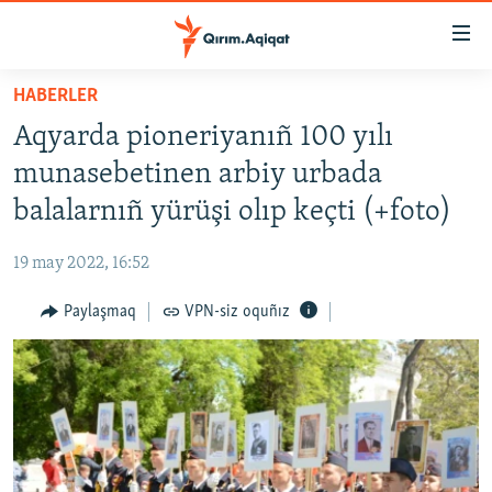
Link
açıqlığı
Esas
HABERLER
mündericege
HABERLER
Aqyarda pioneriyanıñ 100 yılı
qaytmaq
SİYASET
Baş
munasebetinen arbiy urbada
İQTİSADİYAT
navigatsiyağa
balalarnıñ yürüşi olıp keçti (+foto)
qaytmaq
CEMİYET
Qıdıruvğa
19 may 2022, 16:52
MEDENİYET
qaytmaq
Paylaşmaq
VPN-siz oquñız
İNSAN AQLARI
VİDEO
SÜRET
BLOGLAR
FİKİR