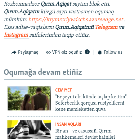
Roskomnadzor
Qırım.Aqiqat
saytını blok etti.
Qırım.Aqiqatnı
küzgü saytı vastasınen oqumaq
mümkün:
https://krymrcriywdcchs.azureedge.net
.
Esas adise-vaqialarnı
Qırım.Aqiqatnıñ
Telegram
ve
İnstagram
saifelerinden taqip etiñiz.
Paylaşmaq
VPN-siz oquñız
Follow us
Oqumağa devam etiñiz
CEMİYET
"Er şeyni eki künde taşlap kettim".
Seferberlik qorqusı rusiyelilerni
kene memleketten quva
İNSAN AQLARI
Bir an – ve casussıñ. Qırım
mahkemeleri devlet hainligi