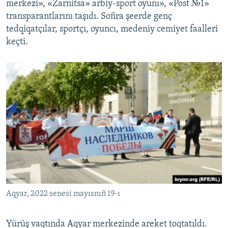
merkezi», «Zarnitsa» arbiy-sport oyunı», «Post №1»
transparantlarını taşıdı. Soñra şeerde genç
tedqiqatçılar, sportçı, oyuncı, medeniy cemiyet faalleri
keçti.
Aqyar, 2022 senesi mayısnıñ 19-ı
Yürüş vaqtında Aqyar merkezinde areket toqtatıldı.