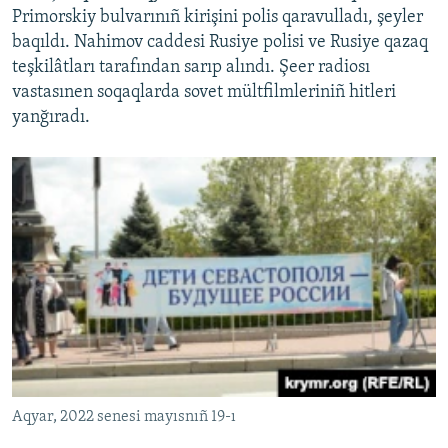
Primorskiy bulvarınıñ kirişini polis qaravulladı, şeyler
baqıldı. Nahimov caddesi Rusiye polisi ve Rusiye qazaq
teşkilâtları tarafından sarıp alındı. Şeer radiosı
vastasınen soqaqlarda sovet mültfilmleriniñ hitleri
yanğıradı.
Aqyar, 2022 senesi mayısnıñ 19-ı